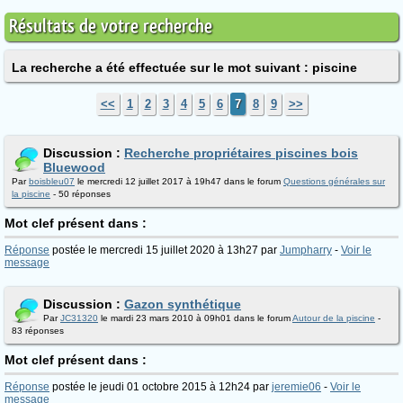
Résultats de votre recherche
La recherche a été effectuée sur le mot suivant : piscine
<<
1
2
3
4
5
6
7
8
9
>>
Discussion :
Recherche propriétaires piscines bois
Bluewood
Par
boisbleu07
le mercredi 12 juillet 2017 à 19h47 dans le forum
Questions générales sur
la piscine
- 50 réponses
Mot clef présent dans :
Réponse
postée le mercredi 15 juillet 2020 à 13h27 par
Jumpharry
-
Voir le
message
Discussion :
Gazon synthétique
Par
JC31320
le mardi 23 mars 2010 à 09h01 dans le forum
Autour de la piscine
-
83 réponses
Mot clef présent dans :
Réponse
postée le jeudi 01 octobre 2015 à 12h24 par
jeremie06
-
Voir le
message