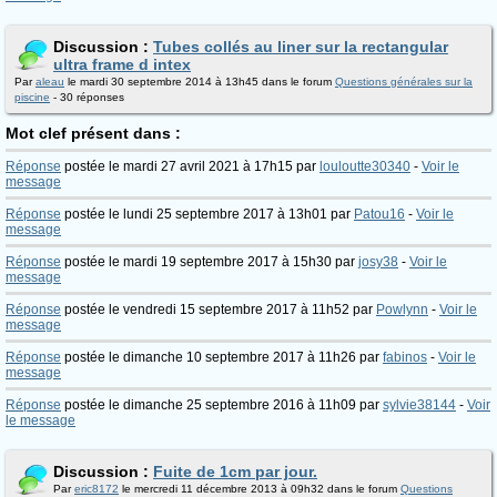
Discussion :
Tubes collés au liner sur la rectangular
ultra frame d intex
Par
aleau
le mardi 30 septembre 2014 à 13h45 dans le forum
Questions générales sur la
piscine
- 30 réponses
Mot clef présent dans :
Réponse
postée le mardi 27 avril 2021 à 17h15 par
louloutte30340
-
Voir le
message
Réponse
postée le lundi 25 septembre 2017 à 13h01 par
Patou16
-
Voir le
message
Réponse
postée le mardi 19 septembre 2017 à 15h30 par
josy38
-
Voir le
message
Réponse
postée le vendredi 15 septembre 2017 à 11h52 par
Powlynn
-
Voir le
message
Réponse
postée le dimanche 10 septembre 2017 à 11h26 par
fabinos
-
Voir le
message
Réponse
postée le dimanche 25 septembre 2016 à 11h09 par
sylvie38144
-
Voir
le message
Discussion :
Fuite de 1cm par jour.
Par
eric8172
le mercredi 11 décembre 2013 à 09h32 dans le forum
Questions