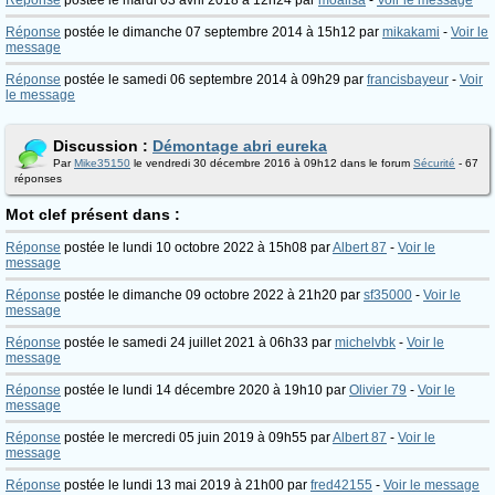
Réponse
postée le mardi 03 avril 2018 à 12h24 par
moalisa
-
Voir le message
Réponse
postée le dimanche 07 septembre 2014 à 15h12 par
mikakami
-
Voir le
message
Réponse
postée le samedi 06 septembre 2014 à 09h29 par
francisbayeur
-
Voir
le message
Discussion :
Démontage abri eureka
Par
Mike35150
le vendredi 30 décembre 2016 à 09h12 dans le forum
Sécurité
- 67
réponses
Mot clef présent dans :
Réponse
postée le lundi 10 octobre 2022 à 15h08 par
Albert 87
-
Voir le
message
Réponse
postée le dimanche 09 octobre 2022 à 21h20 par
sf35000
-
Voir le
message
Réponse
postée le samedi 24 juillet 2021 à 06h33 par
michelvbk
-
Voir le
message
Réponse
postée le lundi 14 décembre 2020 à 19h10 par
Olivier 79
-
Voir le
message
Réponse
postée le mercredi 05 juin 2019 à 09h55 par
Albert 87
-
Voir le
message
Réponse
postée le lundi 13 mai 2019 à 21h00 par
fred42155
-
Voir le message