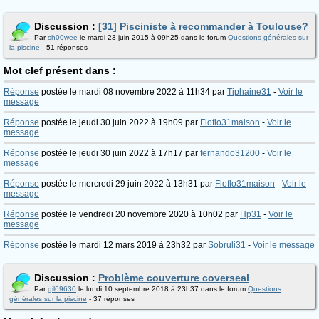
Discussion :
[31] Pisciniste à recommander à Toulouse?
Par
sh00wee
le mardi 23 juin 2015 à 09h25 dans le forum
Questions générales sur
la piscine
- 51 réponses
Mot clef présent dans :
Réponse
postée le mardi 08 novembre 2022 à 11h34 par
Tiphaine31
-
Voir le
message
Réponse
postée le jeudi 30 juin 2022 à 19h09 par
Floflo31maison
-
Voir le
message
Réponse
postée le jeudi 30 juin 2022 à 17h17 par
fernando31200
-
Voir le
message
Réponse
postée le mercredi 29 juin 2022 à 13h31 par
Floflo31maison
-
Voir le
message
Réponse
postée le vendredi 20 novembre 2020 à 10h02 par
Hp31
-
Voir le
message
Réponse
postée le mardi 12 mars 2019 à 23h32 par
Sobruli31
-
Voir le message
Discussion :
Problème couverture coverseal
Par
gil69630
le lundi 10 septembre 2018 à 23h37 dans le forum
Questions
générales sur la piscine
- 37 réponses