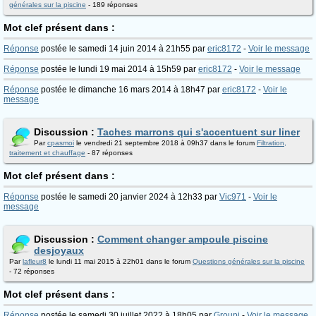
générales sur la piscine
- 189 réponses
Mot clef présent dans :
Réponse
postée le samedi 14 juin 2014 à 21h55 par
eric8172
-
Voir le message
Réponse
postée le lundi 19 mai 2014 à 15h59 par
eric8172
-
Voir le message
Réponse
postée le dimanche 16 mars 2014 à 18h47 par
eric8172
-
Voir le
message
Discussion :
Taches marrons qui s'accentuent sur liner
Par
cpasmoi
le vendredi 21 septembre 2018 à 09h37 dans le forum
Filtration,
traitement et chauffage
- 87 réponses
Mot clef présent dans :
Réponse
postée le samedi 20 janvier 2024 à 12h33 par
Vic971
-
Voir le
message
Discussion :
Comment changer ampoule piscine
desjoyaux
Par
lafleur8
le lundi 11 mai 2015 à 22h01 dans le forum
Questions générales sur la piscine
- 72 réponses
Mot clef présent dans :
Réponse
postée le samedi 30 juillet 2022 à 18h05 par
Groupi
-
Voir le message