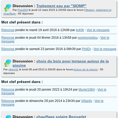
Discussion :
Traitement eau par "SIOMP"
Par
Polo004
le jeudi 12 mars 2015 à 22h58 dans le forum
Filtration, traitement et
chauffage
- 65 réponses
Mot clef présent dans :
Réponse
postée le mardi 19 avril 2016 à 12h08 par
jp40fr
-
Voir le message
Réponse
postée le jeudi 04 février 2016 à 13h58 par
pomponpidou
-
Voir le
message
Réponse
postée le samedi 23 janvier 2016 à 08h39 par
PhilDr
-
Voir le message
Discussion :
choix du bois pour terrasse autour de la
piscine
Par
viking31
le lundi 08 avril 2013 à 20h35 dans le forum
Autour de la piscine
- 50
réponses
Mot clef présent dans :
Réponse
postée le jeudi 20 janvier 2022 à 10h24 par
Muriel1964
-
Voir le
message
Réponse
postée le dimanche 29 juin 2014 à 23h34 par
Villards
-
Voir le
message
Discussion :
chauffage solaire Bonvarlet