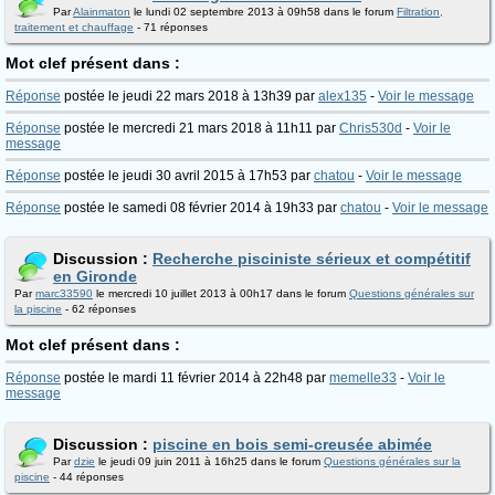
Par
Alainmaton
le lundi 02 septembre 2013 à 09h58 dans le forum
Filtration,
traitement et chauffage
- 71 réponses
Mot clef présent dans :
Réponse
postée le jeudi 22 mars 2018 à 13h39 par
alex135
-
Voir le message
Réponse
postée le mercredi 21 mars 2018 à 11h11 par
Chris530d
-
Voir le
message
Réponse
postée le jeudi 30 avril 2015 à 17h53 par
chatou
-
Voir le message
Réponse
postée le samedi 08 février 2014 à 19h33 par
chatou
-
Voir le message
Discussion :
Recherche pisciniste sérieux et compétitif
en Gironde
Par
marc33590
le mercredi 10 juillet 2013 à 00h17 dans le forum
Questions générales sur
la piscine
- 62 réponses
Mot clef présent dans :
Réponse
postée le mardi 11 février 2014 à 22h48 par
memelle33
-
Voir le
message
Discussion :
piscine en bois semi-creusée abimée
Par
dzie
le jeudi 09 juin 2011 à 16h25 dans le forum
Questions générales sur la
piscine
- 44 réponses