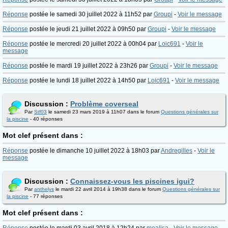
Réponse
postée le samedi 30 juillet 2022 à 11h52 par
Groupi
-
Voir le message
Réponse
postée le jeudi 21 juillet 2022 à 09h50 par
Groupi
-
Voir le message
Réponse
postée le mercredi 20 juillet 2022 à 00h04 par
Loic691
-
Voir le
message
Réponse
postée le mardi 19 juillet 2022 à 23h26 par
Groupi
-
Voir le message
Réponse
postée le lundi 18 juillet 2022 à 14h50 par
Loic691
-
Voir le message
Discussion :
Problème coverseal
Par
Stf03
le samedi 23 mars 2019 à 11h07 dans le forum
Questions générales sur
la piscine
- 40 réponses
Mot clef présent dans :
Réponse
postée le dimanche 10 juillet 2022 à 18h03 par
Andregilles
-
Voir le
message
Discussion :
Connaissez-vous les piscines igui?
Par
anthelys
le mardi 22 avril 2014 à 19h38 dans le forum
Questions générales sur
la piscine
- 77 réponses
Mot clef présent dans :