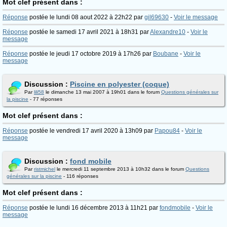
Mot clef présent dans :
Réponse
postée le lundi 08 aout 2022 à 22h22 par
gil69630
-
Voir le message
Réponse
postée le samedi 17 avril 2021 à 18h31 par
Alexandre10
-
Voir le
message
Réponse
postée le jeudi 17 octobre 2019 à 17h26 par
Boubane
-
Voir le
message
Discussion :
Piscine en polyester (coque)
Par
lili58
le dimanche 13 mai 2007 à 19h01 dans le forum
Questions générales sur
la piscine
- 77 réponses
Mot clef présent dans :
Réponse
postée le vendredi 17 avril 2020 à 13h09 par
Papou84
-
Voir le
message
Discussion :
fond mobile
Par
ristmichel
le mercredi 11 septembre 2013 à 10h32 dans le forum
Questions
générales sur la piscine
- 116 réponses
Mot clef présent dans :
Réponse
postée le lundi 16 décembre 2013 à 11h21 par
fondmobile
-
Voir le
message