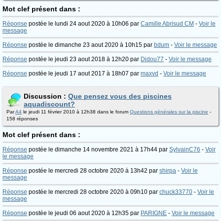
Mot clef présent dans :
Réponse
postée le lundi 24 aout 2020 à 10h06 par
Camille Abrisud CM
-
Voir le
message
Réponse
postée le dimanche 23 aout 2020 à 10h15 par
bdum
-
Voir le message
Réponse
postée le jeudi 23 aout 2018 à 12h20 par
Didou77
-
Voir le message
Réponse
postée le jeudi 17 aout 2017 à 18h07 par
maxvd
-
Voir le message
Discussion :
Que pensez vous des piscines
aquadiscount?
Par
A4
le jeudi 11 février 2010 à 12h38 dans le forum
Questions générales sur la piscine
-
158 réponses
Mot clef présent dans :
Réponse
postée le dimanche 14 novembre 2021 à 17h44 par
SylvainC76
-
Voir
le message
Réponse
postée le mercredi 28 octobre 2020 à 13h42 par
shirpa
-
Voir le
message
Réponse
postée le mercredi 28 octobre 2020 à 09h10 par
chuck33770
-
Voir le
message
Réponse
postée le jeudi 06 aout 2020 à 12h35 par
PARIGNE
-
Voir le message