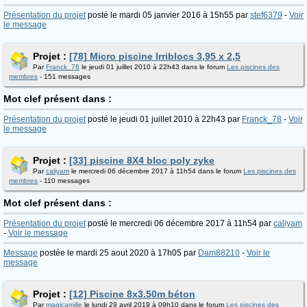
Présentation du projet
posté le mardi 05 janvier 2016 à 15h55 par
stef6379
-
Voir
le message
Projet :
[78] Micro piscine Irriblocs 3,95 x 2,5
Par
Franck_78
le jeudi 01 juillet 2010 à 22h43 dans le forum
Les piscines des
membres
- 151 messages
Mot clef présent dans :
Présentation du projet
posté le jeudi 01 juillet 2010 à 22h43 par
Franck_78
-
Voir
le message
Projet :
[33] piscine 8X4 bloc poly zyke
Par
caliyam
le mercredi 06 décembre 2017 à 11h54 dans le forum
Les piscines des
membres
- 110 messages
Mot clef présent dans :
Présentation du projet
posté le mercredi 06 décembre 2017 à 11h54 par
caliyam
-
Voir le message
Message
postée le mardi 25 aout 2020 à 17h05 par
Dam88210
-
Voir le
message
Projet :
[12] Piscine 8x3.50m béton
Par
magicamille
le lundi 29 avril 2019 à 09h10 dans le forum
Les piscines des