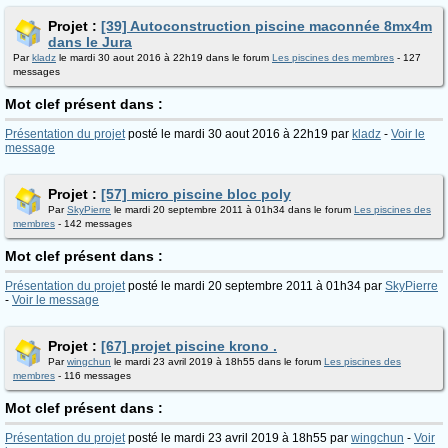
Projet :
[39] Autoconstruction piscine maconnée 8mx4m
dans le Jura
Par
kladz
le mardi 30 aout 2016 à 22h19 dans le forum
Les piscines des membres
- 127
messages
Mot clef présent dans :
Présentation du projet
posté le mardi 30 aout 2016 à 22h19 par
kladz
-
Voir le
message
Projet :
[57] micro piscine bloc poly
Par
SkyPierre
le mardi 20 septembre 2011 à 01h34 dans le forum
Les piscines des
membres
- 142 messages
Mot clef présent dans :
Présentation du projet
posté le mardi 20 septembre 2011 à 01h34 par
SkyPierre
-
Voir le message
Projet :
[67] projet piscine krono .
Par
wingchun
le mardi 23 avril 2019 à 18h55 dans le forum
Les piscines des
membres
- 116 messages
Mot clef présent dans :
Présentation du projet
posté le mardi 23 avril 2019 à 18h55 par
wingchun
-
Voir