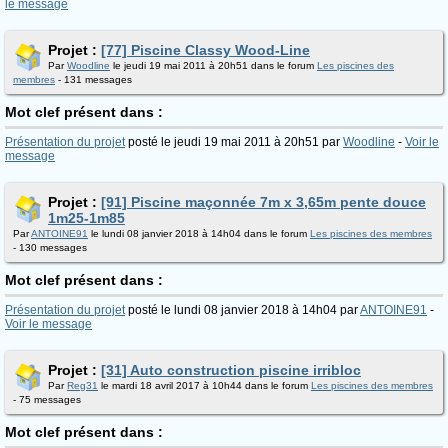
le message
Projet :
[77] Piscine Classy Wood-Line
Par
Woodline
le jeudi 19 mai 2011 à 20h51 dans le forum
Les piscines des
membres
- 131 messages
Mot clef présent dans :
Présentation du projet
posté le jeudi 19 mai 2011 à 20h51 par
Woodline
-
Voir le
message
Projet :
[91] Piscine maçonnée 7m x 3,65m pente douce
1m25-1m85
Par
ANTOINE91
le lundi 08 janvier 2018 à 14h04 dans le forum
Les piscines des membres
- 130 messages
Mot clef présent dans :
Présentation du projet
posté le lundi 08 janvier 2018 à 14h04 par
ANTOINE91
-
Voir le message
Projet :
[31] Auto construction piscine irribloc
Par
Reg31
le mardi 18 avril 2017 à 10h44 dans le forum
Les piscines des membres
- 75 messages
Mot clef présent dans :