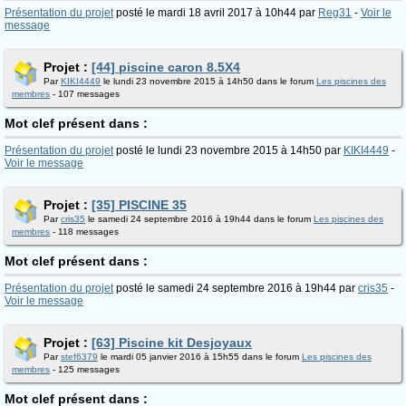
Présentation du projet
posté le mardi 18 avril 2017 à 10h44 par
Reg31
-
Voir le
message
Projet :
[44] piscine caron 8.5X4
Par
KIKI4449
le lundi 23 novembre 2015 à 14h50 dans le forum
Les piscines des
membres
- 107 messages
Mot clef présent dans :
Présentation du projet
posté le lundi 23 novembre 2015 à 14h50 par
KIKI4449
-
Voir le message
Projet :
[35] PISCINE 35
Par
cris35
le samedi 24 septembre 2016 à 19h44 dans le forum
Les piscines des
membres
- 118 messages
Mot clef présent dans :
Présentation du projet
posté le samedi 24 septembre 2016 à 19h44 par
cris35
-
Voir le message
Projet :
[63] Piscine kit Desjoyaux
Par
stef6379
le mardi 05 janvier 2016 à 15h55 dans le forum
Les piscines des
membres
- 125 messages
Mot clef présent dans :