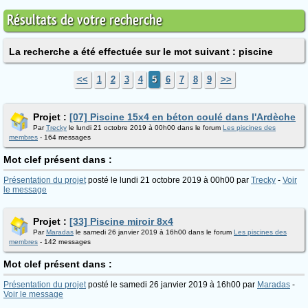
Résultats de votre recherche
La recherche a été effectuée sur le mot suivant : piscine
<<
1
2
3
4
5
6
7
8
9
>>
Projet :
[07] Piscine 15x4 en béton coulé dans l'Ardèche
Par
Trecky
le lundi 21 octobre 2019 à 00h00 dans le forum
Les piscines des
membres
- 164 messages
Mot clef présent dans :
Présentation du projet
posté le lundi 21 octobre 2019 à 00h00 par
Trecky
-
Voir
le message
Projet :
[33] Piscine miroir 8x4
Par
Maradas
le samedi 26 janvier 2019 à 16h00 dans le forum
Les piscines des
membres
- 142 messages
Mot clef présent dans :
Présentation du projet
posté le samedi 26 janvier 2019 à 16h00 par
Maradas
-
Voir le message