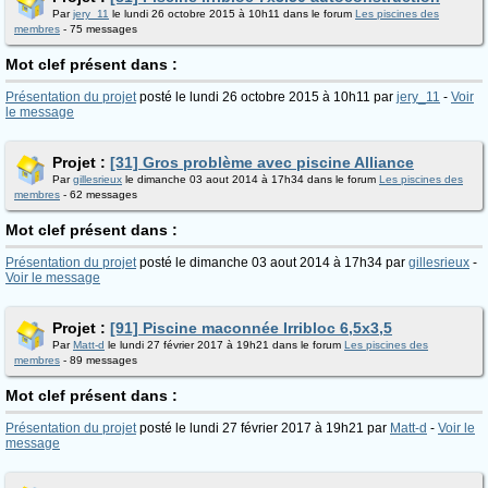
Par
jery_11
le lundi 26 octobre 2015 à 10h11 dans le forum
Les piscines des
membres
- 75 messages
Mot clef présent dans :
Présentation du projet
posté le lundi 26 octobre 2015 à 10h11 par
jery_11
-
Voir
le message
Projet :
[31] Gros problème avec piscine Alliance
Par
gillesrieux
le dimanche 03 aout 2014 à 17h34 dans le forum
Les piscines des
membres
- 62 messages
Mot clef présent dans :
Présentation du projet
posté le dimanche 03 aout 2014 à 17h34 par
gillesrieux
-
Voir le message
Projet :
[91] Piscine maconnée Irribloc 6,5x3,5
Par
Matt-d
le lundi 27 février 2017 à 19h21 dans le forum
Les piscines des
membres
- 89 messages
Mot clef présent dans :
Présentation du projet
posté le lundi 27 février 2017 à 19h21 par
Matt-d
-
Voir le
message