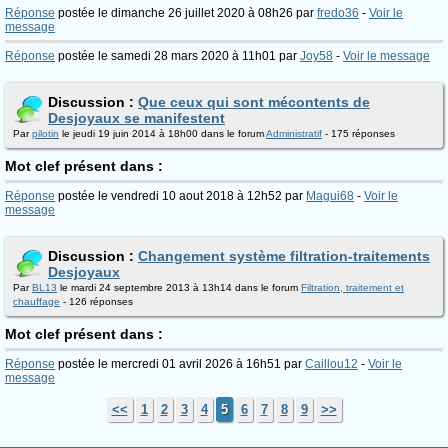
Réponse
postée le dimanche 26 juillet 2020 à 08h26 par
fredo36
-
Voir le
message
Réponse
postée le samedi 28 mars 2020 à 11h01 par
Joy58
-
Voir le message
Discussion :
Que ceux qui sont mécontents de
Desjoyaux se manifestent
Par
pilotin
le jeudi 19 juin 2014 à 18h00 dans le forum
Administratif
- 175 réponses
Mot clef présent dans :
Réponse
postée le vendredi 10 aout 2018 à 12h52 par
Magui68
-
Voir le
message
Discussion :
Changement système filtration-traitements
Desjoyaux
Par
BL13
le mardi 24 septembre 2013 à 13h14 dans le forum
Filtration, traitement et
chauffage
- 126 réponses
Mot clef présent dans :
Réponse
postée le mercredi 01 avril 2026 à 16h51 par
Caillou12
-
Voir le
message
<<
1
2
3
4
5
6
7
8
9
>>