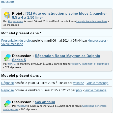
message
Projet :
[31] Auto construction piscine blocs à bancher
8.5 x 4 x 1.50 liner
Par
klmprocessor
le mardi 06 mai 2014 à 07h44 dans le forum
Les piscines des membres
-
46 messages
Mot clef présent dans :
Présentation du projet
posté le mardi 06 mai 2014 à 07h44 par
klmprocessor
-
Voir le message
Discussion :
Réparation Robot Maytronics Dolphin
Series S
Par
riri7707
le mardi 02 avril 2024 à 19h51 dans le forum
Filtration, traitement et chauffage
- 521 réponses
Mot clef présent dans :
Réponse
postée le jeudi 24 juillet 2025 à 18h45 par
yoshi62
-
Voir le message
Réponse
postée le vendredi 30 mai 2025 à 12h22 par
ph.v
-
Voir le message
Discussion :
Sav abrisud
Par
muriel09
le lundi 22 février 2016 à 19h48 dans le forum
Questions générales
sur la piscine
- 206 réponses