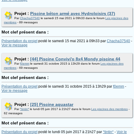
Projet :
Piscine béton armé avec Hydroloisirs (37)
Par
Chacha37540
le samedi 15 mai 2021 à 09h33 dans le forum
Les piscines des
membres
- 89 messages
Mot clef présent dans :
Présentation du projet
posté le samedi 15 mai 2021 à 09h33 par
Chacha37540
-
Voir le message
Projet :
[44] Piscine Convivi'o 8x4 Mondy piscine 44
Par
f0emm
le samedi 31 octobre 2015 à 13h29 dans le forum
Les piscines des
membres
- 69 messages
Mot clef présent dans :
Présentation du projet
posté le samedi 31 octobre 2015 à 13h29 par
f0emm
-
Voir le message
Projet :
[25] Piscine aquastar
Par
*tintin*
le lundi 05 juin 2017 à 21h27 dans le forum
Les piscines des membres
-
62 messages
Mot clef présent dans :
Présentation du projet
posté le lundi 05 juin 2017 à 21h27 par
*tintin*
-
Voir le