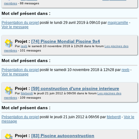
membres
- 88 messages
Mot clef présent dans :
Présentation du projet
posté le lundi 29 avril 2019 à 09h10 par
magicamille
-
Voir le message
Projet :
[74] Piscine Mondial Piscine 9x4
Par
reeb
le samedi 10 novembre 2018 à 12h28 dans le forum
Les piscines des
membres
- 101 messages
Mot clef présent dans :
Présentation du projet
posté le samedi 10 novembre 2018 à 12h28 par
reeb
-
Voir le message
Projet :
[59] construction d'une piscine interieure
Par
fdeberdt
le jeudi 21 juin 2012 à 06h56 dans le forum
Les piscines des
membres
- 109 messages
Mot clef présent dans :
Présentation du projet
posté le jeudi 21 juin 2012 à 06h56 par
fdeberdt
-
Voir le
message
Projet :
[83] Piscine autoconstruction