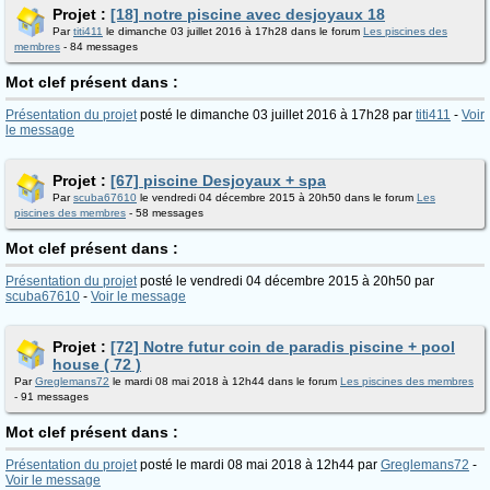
Projet :
[18] notre piscine avec desjoyaux 18
Par
titi411
le dimanche 03 juillet 2016 à 17h28 dans le forum
Les piscines des
membres
- 84 messages
Mot clef présent dans :
Présentation du projet
posté le dimanche 03 juillet 2016 à 17h28 par
titi411
-
Voir
le message
Projet :
[67] piscine Desjoyaux + spa
Par
scuba67610
le vendredi 04 décembre 2015 à 20h50 dans le forum
Les
piscines des membres
- 58 messages
Mot clef présent dans :
Présentation du projet
posté le vendredi 04 décembre 2015 à 20h50 par
scuba67610
-
Voir le message
Projet :
[72] Notre futur coin de paradis piscine + pool
house ( 72 )
Par
Greglemans72
le mardi 08 mai 2018 à 12h44 dans le forum
Les piscines des membres
- 91 messages
Mot clef présent dans :
Présentation du projet
posté le mardi 08 mai 2018 à 12h44 par
Greglemans72
-
Voir le message