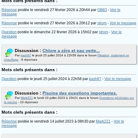
Mots clefs présents dans :
Réponse
postée le vendredi 27 février 2026 à 20h44 par
GB83
-
Voir le
message
Réponse
postée le vendredi 27 février 2026 à 20h12 par
strom
-
Voir le message
Question
postée le dimanche 22 février 2026 à 15h02 par
strom
-
Voir le
message
Discussion :
Chlore a zéro et eau verte...
Par
kash87
le jeudi 25 juillet 2024 à 22h58 dans le forum
Filtration, traitement et
chauffage
- 9 réponses
Mots clefs présents dans :
Question
postée le jeudi 25 juillet 2024 à 22h58 par
kash87
-
Voir le message
Discussion :
Piscine des questions importantes.
Par
Mark221
le lundi 10 juillet 2023 à 15h21 dans le forum
Questions générales sur
la piscine
- 10 réponses
Mots clefs présents dans :
Réponse
postée le vendredi 14 juillet 2023 à 08h30 par
Mark221
-
Voir le
message