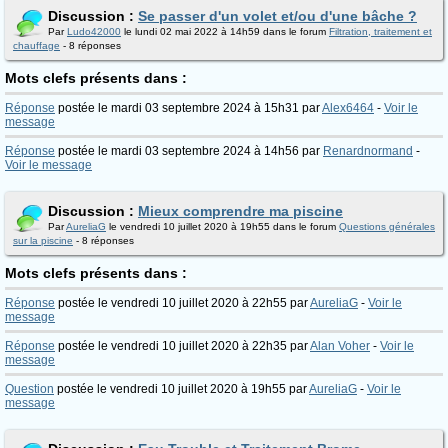
Discussion :
Se passer d'un volet et/ou d'une bâche ?
Par
Ludo42000
le lundi 02 mai 2022 à 14h59 dans le forum
Filtration, traitement et
chauffage
- 8 réponses
Mots clefs présents dans :
Réponse
postée le mardi 03 septembre 2024 à 15h31 par
Alex6464
-
Voir le
message
Réponse
postée le mardi 03 septembre 2024 à 14h56 par
Renardnormand
-
Voir le message
Discussion :
Mieux comprendre ma piscine
Par
AureliaG
le vendredi 10 juillet 2020 à 19h55 dans le forum
Questions générales
sur la piscine
- 8 réponses
Mots clefs présents dans :
Réponse
postée le vendredi 10 juillet 2020 à 22h55 par
AureliaG
-
Voir le
message
Réponse
postée le vendredi 10 juillet 2020 à 22h35 par
Alan Voher
-
Voir le
message
Question
postée le vendredi 10 juillet 2020 à 19h55 par
AureliaG
-
Voir le
message