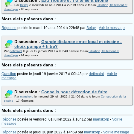
Discussion :
Eau Trouble et Traitement Brome
Par
Belay
le mercredi 13 aout 2014 à 22h19 dans le forum
Filtration, traitement et
chauffage
- 18 réponses
Mots clefs présents dans :
Réponse
postée le mardi 19 aout 2014 à 22h48 par
Belay
-
Voir le message
Discussion :
Grande distance entre local et piscine -
choix pompe + filtre?
Par
defimaint
le jeudi 19 janvier 2017 à 00h43 dans le forum
Filtration, traitement et
chauffage
- 14 réponses
Mots clefs présents dans :
Question
postée le jeudi 19 janvier 2017 à 00h43 par
defimaint
-
Voir le
message
Discussion :
Conseils pour détection de fuite
Par
manskorp
le mercredi 29 juin 2022 à 21h06 dans le forum
Construction de la
piscine
- 17 réponses
Mots clefs présents dans :
Réponse
postée le vendredi 01 juillet 2022 à 16h12 par
manskorp
-
Voir le
message
Réponse
postée le jeudi 30 juin 2022 à 14h59 par
manskorp
-
Voir le message