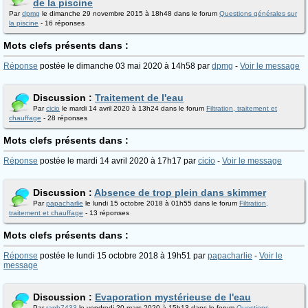
de la piscine
Par
dpmg
le dimanche 29 novembre 2015 à 18h48 dans le forum
Questions générales sur
la piscine
- 16 réponses
Mots clefs présents dans :
Réponse
postée le dimanche 03 mai 2020 à 14h58 par
dpmg
-
Voir le message
Discussion :
Traitement de l'eau
Par
cicio
le mardi 14 avril 2020 à 13h24 dans le forum
Filtration, traitement et
chauffage
- 28 réponses
Mots clefs présents dans :
Réponse
postée le mardi 14 avril 2020 à 17h17 par
cicio
-
Voir le message
Discussion :
Absence de trop plein dans skimmer
Par
papacharlie
le lundi 15 octobre 2018 à 01h55 dans le forum
Filtration,
traitement et chauffage
- 13 réponses
Mots clefs présents dans :
Réponse
postée le lundi 15 octobre 2018 à 19h51 par
papacharlie
-
Voir le
message
Discussion :
Evaporation mystérieuse de l'eau
Par
raph7433
le vendredi 20 mars 2020 à 15h13 dans le forum
Questions