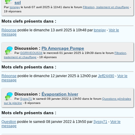
sol
Par
tonejay
le lundi 07 avril 2025 à 11h41 dans le forum
Filtration, traitement et chauffage
-
19 réponses
Mots clefs présents dans :
Réponse
postée le dimanche 13 avril 2025 à 10h48 par
tonejay
-
Voir le
message
Discussion :
Pb Amorçage Pompe
Par
GGRIVEOUS34
le mercredi 01 janvier 2025 à 19h39 dans le forum
Filtration,
traitement et chauffage
- 18 réponses
Mots clefs présents dans :
Réponse
postée le dimanche 12 janvier 2025 à 12h00 par
Jeff24490
-
Voir le
message
Discussion :
Évaporation hiver
Par
Syssy71
le samedi 08 janvier 2022 à 13h50 dans le forum
Questions générales
sur la piscine
- 8 réponses
Mots clefs présents dans :
Question
postée le samedi 08 janvier 2022 à 13h50 par
Syssy71
-
Voir le
message