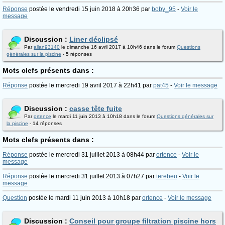
Réponse
postée le vendredi 15 juin 2018 à 20h36 par
boby_95
-
Voir le
message
Discussion :
Liner déclipsé
Par
allan93140
le dimanche 16 avril 2017 à 10h46 dans le forum
Questions
générales sur la piscine
- 5 réponses
Mots clefs présents dans :
Réponse
postée le mercredi 19 avril 2017 à 22h41 par
pat45
-
Voir le message
Discussion :
casse tête fuite
Par
ortence
le mardi 11 juin 2013 à 10h18 dans le forum
Questions générales sur
la piscine
- 14 réponses
Mots clefs présents dans :
Réponse
postée le mercredi 31 juillet 2013 à 08h44 par
ortence
-
Voir le
message
Réponse
postée le mercredi 31 juillet 2013 à 07h27 par
terebeu
-
Voir le
message
Question
postée le mardi 11 juin 2013 à 10h18 par
ortence
-
Voir le message
Discussion :
Conseil pour groupe filtration piscine hors