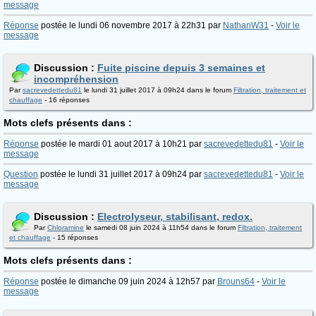
message
Réponse
postée le lundi 06 novembre 2017 à 22h31 par
NathanW31
-
Voir le
message
Discussion :
Fuite piscine depuis 3 semaines et
incompréhension
Par
sacrevedettedu81
le lundi 31 juillet 2017 à 09h24 dans le forum
Filtration, traitement et
chauffage
- 16 réponses
Mots clefs présents dans :
Réponse
postée le mardi 01 aout 2017 à 10h21 par
sacrevedettedu81
-
Voir le
message
Question
postée le lundi 31 juillet 2017 à 09h24 par
sacrevedettedu81
-
Voir le
message
Discussion :
Electrolyseur, stabilisant, redox.
Par
Chloramine
le samedi 08 juin 2024 à 11h54 dans le forum
Filtration, traitement
et chauffage
- 15 réponses
Mots clefs présents dans :
Réponse
postée le dimanche 09 juin 2024 à 12h57 par
Brouns64
-
Voir le
message