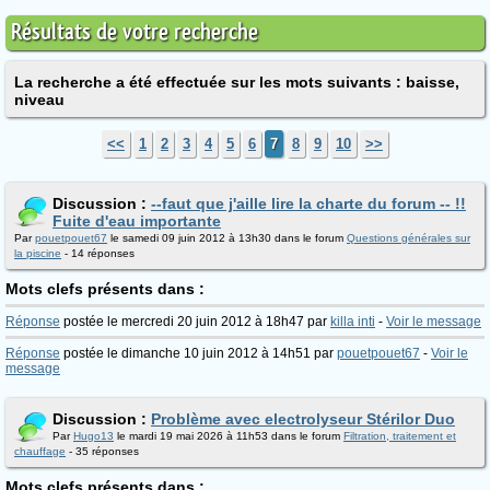
Résultats de votre recherche
La recherche a été effectuée sur les mots suivants : baisse,
niveau
<<
1
2
3
4
5
6
7
8
9
10
>>
Discussion :
--faut que j'aille lire la charte du forum -- !!
Fuite d'eau importante
Par
pouetpouet67
le samedi 09 juin 2012 à 13h30 dans le forum
Questions générales sur
la piscine
- 14 réponses
Mots clefs présents dans :
Réponse
postée le mercredi 20 juin 2012 à 18h47 par
killa inti
-
Voir le message
Réponse
postée le dimanche 10 juin 2012 à 14h51 par
pouetpouet67
-
Voir le
message
Discussion :
Problème avec electrolyseur Stérilor Duo
Par
Hugo13
le mardi 19 mai 2026 à 11h53 dans le forum
Filtration, traitement et
chauffage
- 35 réponses
Mots clefs présents dans :