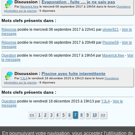
Discussion :
Evaporation , fuite .... je ne sais pas
Par
Maverick.free
le mercredi 06 septembre 2017 à 19h54 dans le forum
Questions
générales sur la piscine
- 5 réponses
Mots clefs présents dans :
Réponse
postée le mercredi 06 septembre 2017 à 22h41 par
olivier921
-
Voir le
message
Réponse
postée le mercredi 06 septembre 2017 à 20h48 par
Piscine59
-
Voir le
message
Question
postée le mercredi 06 septembre 2017 à 19h54 par
Maverick.free
-
Voir
le message
Discussion :
Piscine avec fuite intermittente
Par
YJLA
le vendredi 18 décembre 2015 à 19h13 dans le forum
Questions
générales sur la piscine
- 9 réponses
Mots clefs présents dans :
Question
postée le vendredi 18 décembre 2015 à 19h13 par
YJLA
-
Voir le
message
<<
1
2
3
4
5
6
7
8
9
10
>>
Contacts
Signaler un contenu illicite
Mentions légales
Conditions d'utilisation
En poursuivant votre navigation, vous acceptez l'utilisation de