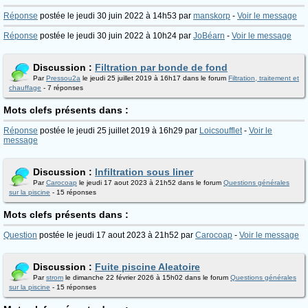
Réponse
postée le jeudi 30 juin 2022 à 14h53 par
manskorp
-
Voir le message
Réponse
postée le jeudi 30 juin 2022 à 10h24 par
JoBéarn
-
Voir le message
Discussion :
Filtration par bonde de fond
Par
Pressou2a
le jeudi 25 juillet 2019 à 16h17 dans le forum
Filtration, traitement et
chauffage
- 7 réponses
Mots clefs présents dans :
Réponse
postée le jeudi 25 juillet 2019 à 16h29 par
Loicsoufflet
-
Voir le
message
Discussion :
Infiltration sous liner
Par
Carocoap
le jeudi 17 aout 2023 à 21h52 dans le forum
Questions générales
sur la piscine
- 15 réponses
Mots clefs présents dans :
Question
postée le jeudi 17 aout 2023 à 21h52 par
Carocoap
-
Voir le message
Discussion :
Fuite piscine Aleatoire
Par
strom
le dimanche 22 février 2026 à 15h02 dans le forum
Questions générales
sur la piscine
- 15 réponses