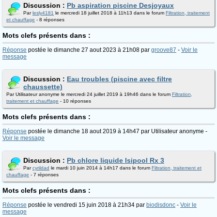
Discussion :
Pb aspiration piscine Desjoyaux
Par
lesly4181
le mercredi 18 juillet 2018 à 11h13 dans le forum
Filtration, traitement
et chauffage
- 8 réponses
Mots clefs présents dans :
Réponse
postée le dimanche 27 aout 2023 à 21h08 par
groove87
-
Voir le
message
Discussion :
Eau troubles (piscine avec filtre
chaussette)
Par Utilisateur anonyme le mercredi 24 juillet 2019 à 19h46 dans le forum
Filtration,
traitement et chauffage
- 10 réponses
Mots clefs présents dans :
Réponse
postée le dimanche 18 aout 2019 à 14h47 par Utilisateur anonyme -
Voir le message
Discussion :
Pb chlore liquide Isipool Rx 3
Par
cyrildad
le mardi 10 juin 2014 à 14h17 dans le forum
Filtration, traitement et
chauffage
- 7 réponses
Mots clefs présents dans :
Réponse
postée le vendredi 15 juin 2018 à 21h34 par
biodisdonc
-
Voir le
message