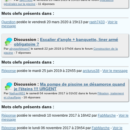
générales sur la piscine
- 11 réponses
Mots clefs présents dans :
Question
postée le vendredi 20 mars 2020 à 15h13 par
raph7433
-
Voir le
message
Discussion :
Escalier d'angle + banquette, liner armé
obligatoire ?
Par
abyssofdream7
le samedi 22 juin 2019 à 07h04 dans le forum
Construction de la
piscine
- 7 réponses
Mots clefs présents dans :
Réponse
postée le mardi 25 juin 2019 à 22h55 par
arcturus38
-
Voir le message
Discussion :
Ma pompe de piscine se désamorce quand
je l'éteins !!! URGENT
Par
NathanW31
le samedi 04 novembre 2017 à 01h32 dans le forum
Filtration, traitement
et chauffage
- 16 réponses
Mots clefs présents dans :
Réponse
postée le vendredi 10 novembre 2017 à 16h42 par
FabMarche
-
Voir le
message
Réponse
postée le lundi 06 novembre 2017 à 23h54 par
FabMarche
-
Voir le