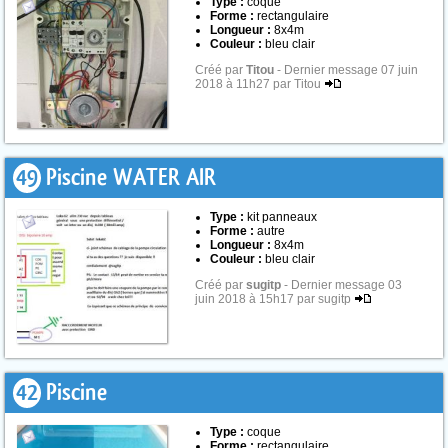
Type :
coque
Forme :
rectangulaire
Longueur :
8x4m
Couleur :
bleu clair
Créé par
Titou
- Dernier message 07 juin
2018 à 11h27 par Titou
49
Piscine WATER AIR
Type :
kit panneaux
Forme :
autre
Longueur :
8x4m
Couleur :
bleu clair
Créé par
sugitp
- Dernier message 03
juin 2018 à 15h17 par sugitp
42
Piscine
Type :
coque
Forme :
rectangulaire