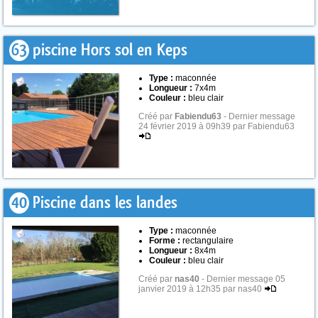
63
piscine Hors sol en Keps
Type :
maconnée
Longueur :
7x4m
Couleur :
bleu clair
Créé par
Fabiendu63
- Dernier message
24 février 2019 à 09h39 par Fabiendu63
40
Piscine dans les landes
Type :
maconnée
Forme :
rectangulaire
Longueur :
8x4m
Couleur :
bleu clair
Créé par
nas40
- Dernier message 05
janvier 2019 à 12h35 par nas40