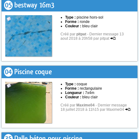
05
bestway 16m3
Type :
piscine hors-sol
Forme :
ronde
Couleur :
bleu clair
Créé par
pitpat
- Dernier message 13
aout 2018 à 20h58 par pitpat
04
Piscine coque
Type :
coque
Forme :
rectangulaire
Longueur :
7x4m
Couleur :
bleu clair
Créé par
Maxime04
- Dernier message
18 juillet 2018 à 11h15 par Maxime04
35
Dalle béton pour piscine