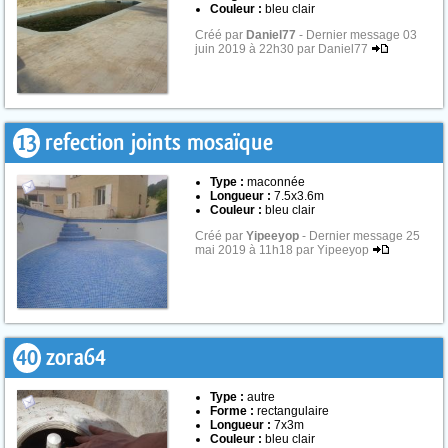
Couleur :
bleu clair
Créé par
Daniel77
- Dernier message 03
juin 2019 à 22h30 par Daniel77
13
refection joints mosaïque
Type :
maconnée
Longueur :
7.5x3.6m
Couleur :
bleu clair
Créé par
Yipeeyop
- Dernier message 25
mai 2019 à 11h18 par Yipeeyop
40
zora64
Type :
autre
Forme :
rectangulaire
Longueur :
7x3m
Couleur :
bleu clair