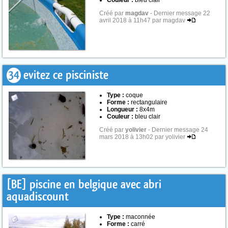
Couleur :
bleu clair
Créé par
magdav
- Dernier message 22
avril 2018 à 11h47 par magdav
34
evitez ce pisciniste
Type :
coque
Forme :
rectangulaire
Longueur :
8x4m
Couleur :
bleu clair
Créé par
yolivier
- Dernier message 24
mars 2018 à 13h02 par yolivier
[BE] piscine en belgique avec abri
aquadiscount
Type :
maconnée
Forme :
carré