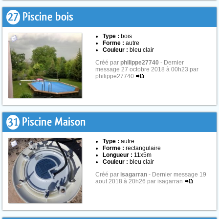
27
Piscine bois
Type :
bois
Forme :
autre
Couleur :
bleu clair
Créé par
philippe27740
- Dernier
message 27 octobre 2018 à 00h23 par
philippe27740
31
Piscine Maison
Type :
autre
Forme :
rectangulaire
Longueur :
11x5m
Couleur :
bleu clair
Créé par
isagarran
- Dernier message 19
aout 2018 à 20h26 par isagarran