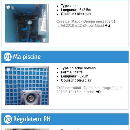
Type :
coque
Longueur :
6x3.5m
Couleur :
bleu clair
Créé par
Maud
- Dernier message 01
juillet 2018 à 12h34 par Maud
91
Ma piscine
Type :
piscine hors-sol
Forme :
carré
Longueur :
5x5m
Couleur :
bleu clair
Créé par
rodolf
- Dernier message 11 juin
2018 à 13h15 par rodolf
83
Régulateur PH