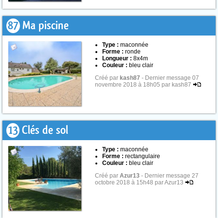
87
Ma piscine
Type :
maconnée
Forme :
ronde
Longueur :
8x4m
Couleur :
bleu clair
Créé par
kash87
- Dernier message 07
novembre 2018 à 18h05 par kash87
13
Clés de sol
Type :
maconnée
Forme :
rectangulaire
Couleur :
bleu clair
Créé par
Azur13
- Dernier message 27
octobre 2018 à 15h48 par Azur13