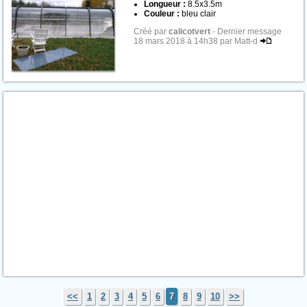
Longueur :
8.5x3.5m
Couleur :
bleu clair
Créé par
calicotvert
- Dernier message
18 mars 2018 à 14h38 par Matt-d
<<
1
2
3
4
5
6
7
8
9
10
>>