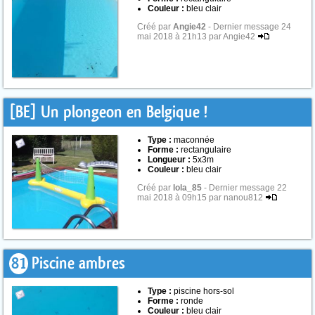
Couleur :
bleu clair
Créé par
Angie42
- Dernier message 24
mai 2018 à 21h13 par Angie42
[BE] Un plongeon en Belgique !
Type :
maconnée
Forme :
rectangulaire
Longueur :
5x3m
Couleur :
bleu clair
Créé par
lola_85
- Dernier message 22
mai 2018 à 09h15 par nanou812
81
Piscine ambres
Type :
piscine hors-sol
Forme :
ronde
Couleur :
bleu clair