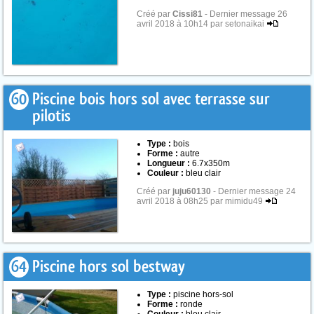
Créé par
Cissi81
- Dernier message 26
avril 2018 à 10h14 par setonaikai
60
Piscine bois hors sol avec terrasse sur
pilotis
Type :
bois
Forme :
autre
Longueur :
6.7x350m
Couleur :
bleu clair
Créé par
juju60130
- Dernier message 24
avril 2018 à 08h25 par mimidu49
64
Piscine hors sol bestway
Type :
piscine hors-sol
Forme :
ronde