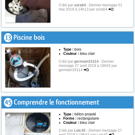
Créé par
zora64
- Dernier message 01
mai 2019 à 14h13 par zora64
13
Piscine bois
Type :
bois
Couleur :
bleu clair
Créé par
germain33114
- Dernier
message 27 avril 2019 à 19h53 par
germain33114
45
Comprendre le fonctionnement
Type :
béton projeté
Forme :
rectangulaire
Couleur :
bleu clair
Créé par
Loïc45
- Dernier message 27
avril 2019 à 19h41 par Loïc45