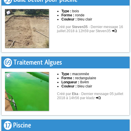
Type :
bois
Forme :
ronde
Couleur :
bleu clair
Créé par
Steven35
- Dernier message 16
juillet 2018 à 12h59 par Steven35
69
Traitement Algues
Type :
maconnée
Forme :
rectangulaire
Longueur :
8x4m
Couleur :
bleu clair
Créé par
Eka
- Dernier message 05 juillet
2018 à 14h56 par kladz
17
Piscine