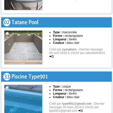
02
Tatane Pool
Type :
maconnée
Forme :
rectangulaire
Longueur :
8x4m
Couleur :
bleu clair
Créé par
symphors
- Dernier message
04 avril 2019 à 12h32 par rafouille83910
33
Piscine Type901
Type :
coque
Forme :
rectangulaire
Longueur :
8x4m
Couleur :
bleu clair
Créé par
type901@gmail.com
- Dernier
message 16 mars 2019 à 15h22 par
type901@gmail.com