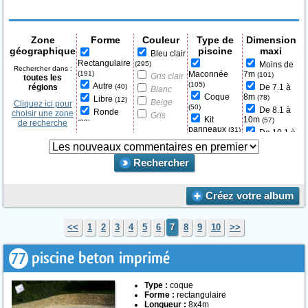
Zone
Forme
Couleur
Type de
Dimension
géographique
piscine
maxi
Bleu clair
Rectangulaire
(295)
Moins de
Rechercher dans :
(191)
Maconnée
7m
(101)
Gris clair
toutes les
(105)
Autre
régions
(40)
De 7.1 à
Blanc
Coque
8m
(78)
Libre
(12)
Beige
Cliquez ici pour
(50)
De 8.1 à
Ronde
choisir une zone
Gris
Kit
10m
(57)
de recherche
(29)
moyen /
panneaux
(31)
De 10.1 à
Carré
foncé
(3)
Piscine
15m
(17)
Haricot
Bleu
(6)
hors-sol
(39)
Plus de
moyen /
Couloir de
Rechercher
Bois
15.1m
(42)
(1)
foncé
nage
Autre
(16)
Autre
Béton
Vert
Créez votre album
projeté
(7)
Noir
<<
1
2
3
4
5
6
7
8
9
10
>>
77
piscine beton imprimé
Type :
coque
Forme :
rectangulaire
Longueur :
8x4m