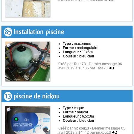
85
Installation piscine
Type :
maconnée
Forme :
rectangulaire
Longueur :
11x6m
Couleur :
bleu clair
Créé par
Tass73
- Dernier message 06
avril 2019 à 13h35 par Tass73
13
piscine de nickou
Type :
coque
Forme :
haricot
Longueur :
6.5x3m
Couleur :
bleu clair
Créé par
nickou13
- Dernier message 05
avril 2019 à 14h42 par nickou13