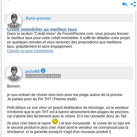
Auto-promo
Crédit immobilier au meilleur taux
Dans la section "Crédit immo" de ForumPiscine.com, vous pouvez trouver
le meilleur taux pour votre crédit immobilier. Il suffit de détailler votre projet
en quelques minutes et vous recevrez des propositions aux meilleurs
taux, gratuitement et sans engagement.
Cliquez ici pour commencer
polo66
Le 11/03/2014 à 21h19
Bonsoir,
je suis entrain de choisir mon bois pour ma plage autour de la piscine.
Je partais pour du Pin THT (Thermo traité).
Petit détour ce soir chez un grand distributeur de bricolage, où le vendeur
m'informe que le pin THT est à bannir absolument des plages de piscines
car s'abime très facilement avec le chlore. Et il me conseille donc du Tali
(le plus cher dans le rayon
) et leur nouveauté : le cosse de riz (qui est
le second produit le plus cher, mais dont le vendeur ne connaissait pas la
résistance, ni la garantie puisqu'il s'agit d'un nouveau produit !)