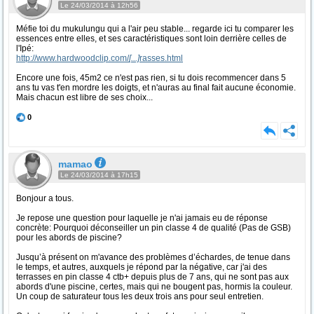
Le 24/03/2014 à 12h56
Méfie toi du mukulungu qui a l'air peu stable... regarde ici tu comparer les
essences entre elles, et ses caractéristiques sont loin derrière celles de
l'Ipé:
http://www.hardwoodclip.com/
[...]
rasses.html
Encore une fois, 45m2 ce n'est pas rien, si tu dois recommencer dans 5
ans tu vas t'en mordre les doigts, et n'auras au final fait aucune économie.
Mais chacun est libre de ses choix...
0
mamao
Le 24/03/2014 à 17h15
Bonjour a tous.
Je repose une question pour laquelle je n'ai jamais eu de réponse
concrète: Pourquoi déconseiller un pin classe 4 de qualité (Pas de GSB)
pour les abords de piscine?
Jusqu’à présent on m'avance des problèmes d’échardes, de tenue dans
le temps, et autres, auxquels je répond par la négative, car j'ai des
terrasses en pin classe 4 ctb+ depuis plus de 7 ans, qui ne sont pas aux
abords d'une piscine, certes, mais qui ne bougent pas, hormis la couleur.
Un coup de saturateur tous les deux trois ans pour seul entretien.