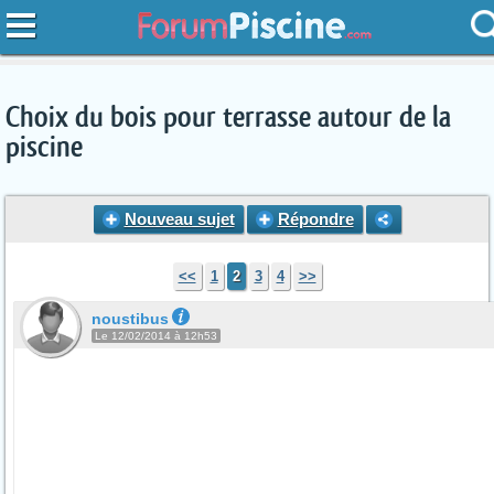
Choix du bois pour terrasse autour de la
piscine
Nouveau sujet
Répondre
<<
1
2
3
4
>>
noustibus
Le 12/02/2014 à 12h53