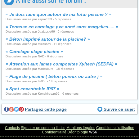
A lire aussi sur le forum :
«
Je dois faire quoi autour de ma futur piscine ?
»
Discussion lancée par espoir333 - 5 réponses
«
Terrasse en carrelage pvc armé sans margelles.....
»
Discussion lancée par Juajaccio66 - 5 réponses
«
Béton imprimé autour de la piscine?
»
Discussion lancée par mikakami - 11 réponses
«
Carrelage plage piscine
»
Discussion lancée par NAD - 6 réponses
«
Attention aux lames composites Xyltech (SEDPA)
»
Discussion lancée par Mariculture - 15 réponses
«
Plage de piscine ( béton poreux ou autre )
»
Discussion lancée par titi85c - 14 réponses
«
Spot encastrable IP67
»
Discussion lancée par Kenshirosan92 - 6 réponses
Partagez cette page
Suivre ce sujet
Contacts
Signaler un contenu illicite
Mentions légales
Conditions d'utilisation
Confidentialité
Déontologie
WS6