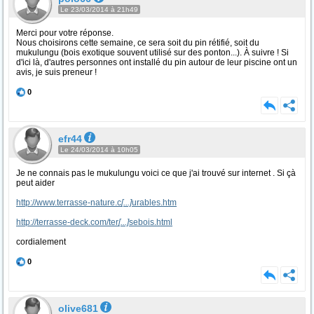
Le 23/03/2014 à 21h49
Merci pour votre réponse.
Nous choisirons cette semaine, ce sera soit du pin rétifié, soit du
mukulungu (bois exotique souvent utilisé sur des ponton...). À suivre ! Si
d'ici là, d'autres personnes ont installé du pin autour de leur piscine ont un
avis, je suis preneur !
0
efr44
Le 24/03/2014 à 10h05
Je ne connais pas le mukulungu voici ce que j'ai trouvé sur internet . Si çà
peut aider
http://www.terrasse-nature.c
[...]
urables.htm
http://terrasse-deck.com/ter
[...]
sebois.html
cordialement
0
olive681