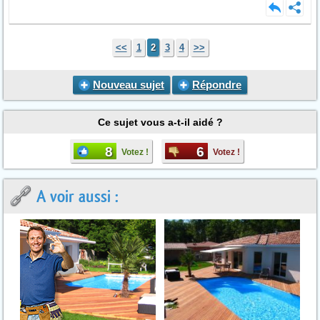
<<
1
2
3
4
>>
Nouveau sujet
Répondre
Ce sujet vous a-t-il aidé ?
8
6
Votez !
Votez !
A voir aussi :