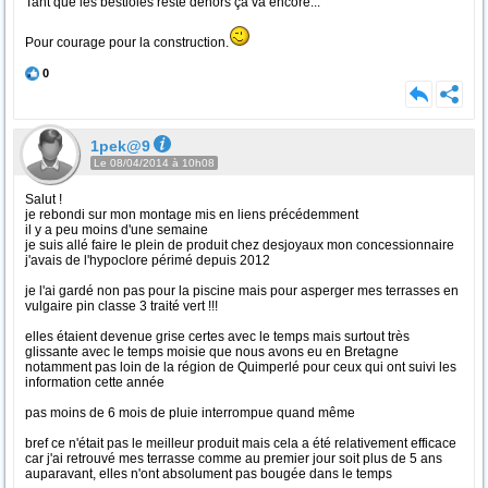
Tant que les bestioles reste dehors ça va encore...
Pour courage pour la construction.
0
1pek@9
Le 08/04/2014 à 10h08
Salut !
je rebondi sur mon montage mis en liens précédemment
il y a peu moins d'une semaine
je suis allé faire le plein de produit chez desjoyaux mon concessionnaire
j'avais de l'hypoclore périmé depuis 2012
je l'ai gardé non pas pour la piscine mais pour asperger mes terrasses en
vulgaire pin classe 3 traité vert !!!
elles étaient devenue grise certes avec le temps mais surtout très
glissante avec le temps moisie que nous avons eu en Bretagne
notamment pas loin de la région de Quimperlé pour ceux qui ont suivi les
information cette année
pas moins de 6 mois de pluie interrompue quand même
bref ce n'était pas le meilleur produit mais cela a été relativement efficace
car j'ai retrouvé mes terrasse comme au premier jour soit plus de 5 ans
auparavant, elles n'ont absolument pas bougée dans le temps