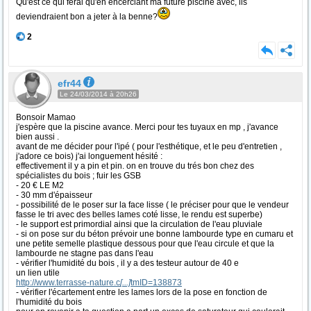
Qu'est ce qui ferai qu'en encerclant ma future piscine avec, ils
deviendraient bon a jeter à la benne?
2
efr44
Le 24/03/2014 à 20h26
Bonsoir Mamao
j'espère que la piscine avance. Merci pour tes tuyaux en mp , j'avance
bien aussi .
avant de me décider pour l'ipé ( pour l'esthétique, et le peu d'entretien ,
j'adore ce bois) j'ai longuement hésité :
effectivement il y a pin et pin. on en trouve du trés bon chez des
spécialistes du bois ; fuir les GSB
- 20 € LE M2
- 30 mm d'épaisseur
- possibilité de le poser sur la face lisse ( le préciser pour que le vendeur
fasse le tri avec des belles lames coté lisse, le rendu est superbe)
- le support est primordial ainsi que la circulation de l'eau pluviale
- si on pose sur du béton prévoir une bonne lambourde type en cumaru et
une petite semelle plastique dessous pour que l'eau circule et que la
lambourde ne stagne pas dans l'eau
- vérifier l'humidité du bois , il y a des testeur autour de 40 e
un lien utile
http://www.terrasse-nature.c
[...]
tmID=138873
- vérifier l'écartement entre les lames lors de la pose en fonction de
l'humidité du bois