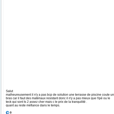
Salut
malheureusement il n'y a pas bcp de solution une terrasse de piscine coute un
bras car il faut des matériaux resistant donc il n'y a pas mieux que l'ipé ou le
teck qui sont ts 2 assez cher mais c le prix de la tranquilité .
quant au reste méfiance dans le temps.
0