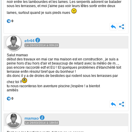
noir entre les lambourdes et les lames. Les serpents adorent se balader
sous les terrasses, et moi j'aime pas voir leurs têtes sortir entre deux
lames, surtout quand je suis pieds nues
0
efr44
Le 26/03/2014 à 00h19
Salut mamao
début des travaux en mai car ma maison est en construction , je suis a
peine hors d'au hors d'air et beaucoup de retard avec la météo de m...,
pas encore raccordé edf et EU ! Et quelques problèmes d'étanchéité toit
terrasse enfin résolu! bref que du bonheur !
dis donc il y a de droles de bestioles qui rodent sous les terrasses par
chez toi !!
tu nous raconteras ton aventure piscine j'espère ! a bientot
amitiés
0
mamao
Le 26/03/2014 à 18h54