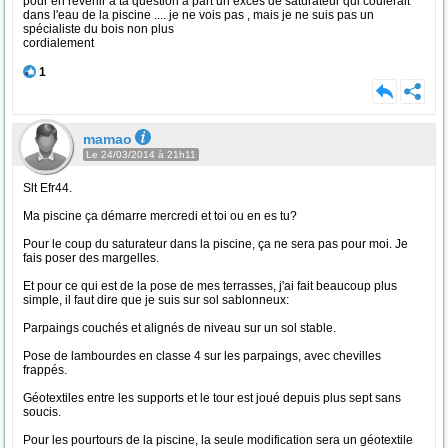
pour en revenir a ta question a part un exces de saturateur qui coulerait
dans l'eau de la piscine .... je ne vois pas , mais je ne suis pas un
spécialiste du bois non plus
cordialement
1
mamao
Le 24/03/2014 à 21h11
Slt Efr44.
Ma piscine ça démarre mercredi et toi ou en es tu?
Pour le coup du saturateur dans la piscine, ça ne sera pas pour moi. Je
fais poser des margelles.
Et pour ce qui est de la pose de mes terrasses, j'ai fait beaucoup plus
simple, il faut dire que je suis sur sol sablonneux:
Parpaings couchés et alignés de niveau sur un sol stable.
Pose de lambourdes en classe 4 sur les parpaings, avec chevilles
frappés.
Géotextiles entre les supports et le tour est joué depuis plus sept sans
soucis.
Pour les pourtours de la piscine, la seule modification sera un géotextile