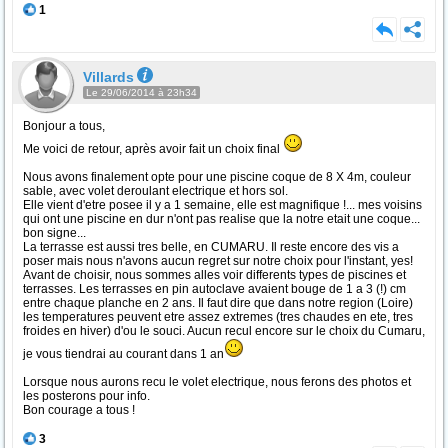
1
Villards
Le 29/06/2014 à 23h34
Bonjour a tous,
Me voici de retour, après avoir fait un choix final
Nous avons finalement opte pour une piscine coque de 8 X 4m, couleur
sable, avec volet deroulant electrique et hors sol.
Elle vient d'etre posee il y a 1 semaine, elle est magnifique !... mes voisins
qui ont une piscine en dur n'ont pas realise que la notre etait une coque...
bon signe...
La terrasse est aussi tres belle, en CUMARU. Il reste encore des vis a
poser mais nous n'avons aucun regret sur notre choix pour l'instant, yes!
Avant de choisir, nous sommes alles voir differents types de piscines et
terrasses. Les terrasses en pin autoclave avaient bouge de 1 a 3 (!) cm
entre chaque planche en 2 ans. Il faut dire que dans notre region (Loire)
les temperatures peuvent etre assez extremes (tres chaudes en ete, tres
froides en hiver) d'ou le souci. Aucun recul encore sur le choix du Cumaru,
je vous tiendrai au courant dans 1 an
Lorsque nous aurons recu le volet electrique, nous ferons des photos et
les posterons pour info.
Bon courage a tous !
3