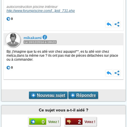
autoconstruction piscine intérieur
http://www.forumpiscine.com/
[...]
pid_731.php
0
mikakami
Le 16/12/2014 à 18h23
Bjr, j'imagine que tu es allé voir chez aquapol**, es tu allé voir chez
metca,dans la même rue ? ils ont pas mal de pièces détachées sur place
ou à commander.
0
Nouveau sujet
Répondre
Ce sujet vous a-t-il aidé ?
0
2
Votez !
Votez !