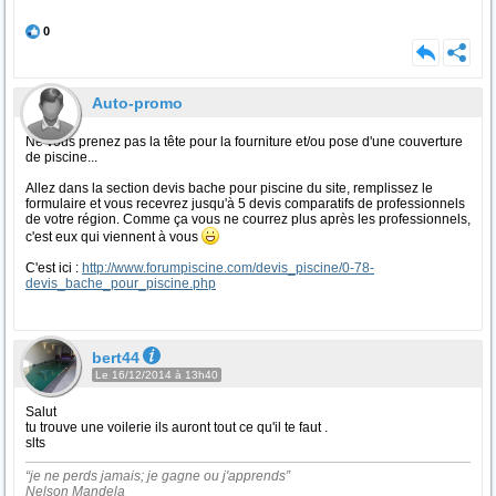
0
Auto-promo
Ne vous prenez pas la tête pour la fourniture et/ou pose d'une couverture
de piscine...
Allez dans la section devis bache pour piscine du site, remplissez le
formulaire et vous recevrez jusqu'à 5 devis comparatifs de professionnels
de votre région. Comme ça vous ne courrez plus après les professionnels,
c'est eux qui viennent à vous
C'est ici :
http://www.forumpiscine.com/devis_piscine/0-78-
devis_bache_pour_piscine.php
bert44
Le 16/12/2014 à 13h40
Salut
tu trouve une voilerie ils auront tout ce qu'il te faut .
slts
“je ne perds jamais; je gagne ou j'apprends”
Nelson Mandela