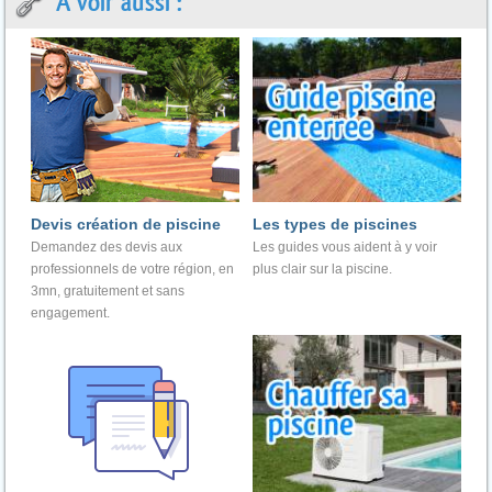
A voir aussi :
Devis création de piscine
Les types de piscines
Demandez des devis aux
Les guides vous aident à y voir
professionnels de votre région, en
plus clair sur la piscine.
3mn, gratuitement et sans
engagement.