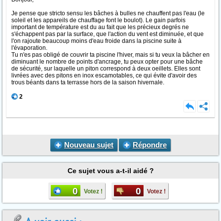
Je pense que stricto sensu les bâches à bulles ne chauffent pas l'eau (le
soleil et les appareils de chauffage font le boulot). Le gain parfois
important de température est du au fait que les précieux degrés ne
s'échappent pas par la surface, que l'action du vent est diminuée, et que
l'on rajoute beaucoup moins d'eau froide dans la piscine suite à
l'évaporation.
Tu n'es pas obligé de couvrir ta piscine l'hiver, mais si tu veux la bâcher en
diminuant le nombre de points d'ancrage, tu peux opter pour une bâche
de sécurité, sur laquelle un piton correspond à deux oeillets. Elles sont
livrées avec des pitons en inox escamotables, ce qui évite d'avoir des
trous béants dans ta terrasse hors de la saison hivernale.
2
Nouveau sujet
Répondre
Ce sujet vous a-t-il aidé ?
0
0
Votez !
Votez !