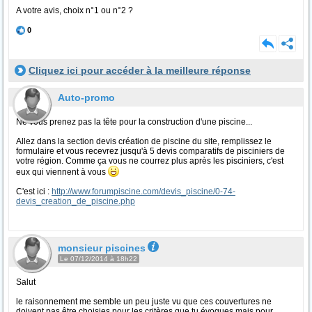
A votre avis, choix n°1 ou n°2 ?
0
Cliquez ici pour accéder à la meilleure réponse
Auto-promo
Ne vous prenez pas la tête pour la construction d'une piscine...
Allez dans la section devis création de piscine du site, remplissez le
formulaire et vous recevrez jusqu'à 5 devis comparatifs de pisciniers de
votre région. Comme ça vous ne courrez plus après les pisciniers, c'est
eux qui viennent à vous
C'est ici :
http://www.forumpiscine.com/devis_piscine/0-74-
devis_creation_de_piscine.php
monsieur piscines
Le 07/12/2014 à 18h22
Salut
le raisonnement me semble un peu juste vu que ces couvertures ne
doivent pas être choisies pour les critères que tu évoques mais pour