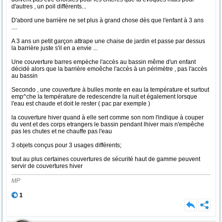
d'autres , un poil différents...
D'abord une barrière ne set plus à grand chose dès que l'enfant à 3 ans
....
A 3 ans un petit garçon attrape une chaise de jardin et passe par dessus
la barrière juste s'il en a envie ...
Une couverture barres empèche l'accès au bassin même d'un enfant
décidé alors que la barrière emoêche l'accès à un périmètre , pas l'accès
au bassin
Secondo , une couverture à bulles monte en eau la température et surtout
emp^che la température de redescendre la nuit et également lorsque
l'eau est chaude et doit le rester ( pac par exemple )
la couverture hiver quand à elle sert comme son nom l'indique à couper
du vent et des corps etrangers le bassin pendant lhiver mais n'empêche
pas les chutes et ne chauffe pas l'eau
3 objets conçus pour 3 usages différents;
tout au plus certaines couvertures de sécurité haut de gamme peuvent
servir de couvertures hiver
MP
1