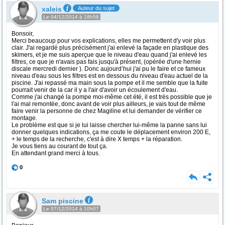
xaleis
Auteur du sujet
Le 04/12/2014 à 18h58
Bonsoir,
Merci beaucoup pour vos explications, elles me permettent d'y voir plus
clair. J'ai regardé plus précisément j'ai enlevé la façade en plastique des
skimers, et je me suis aperçue que le niveau d'eau quand j'ai enlevé les
filtres, ce que je n'avais pas fais jusqu'à présent, (opérée d'une hernie
discale mercredi dernier ). Donc aujourd’hui j'ai pu le faire et ce fameux
niveau d'eau sous les filtres est en dessous du niveau d'eau actuel de la
piscine. J'ai repassé ma main sous la pompe et il me semble que la fuite
pourrait venir de la car il y a l'air d'avoir un écoulement d'eau.
Comme j'ai changé la pompe moi-même cet été, il est très possible que je
l'ai mal remontée, donc avant de voir plus ailleurs, je vais tout de même
faire venir la personne de chez Magiline et lui demander de vérifier ce
montage.
Le problème est que si je lui laisse chercher lui-même la panne sans lui
donner quelques indications, ça me coute le déplacement environ 200 E,
+ le temps de la recherche, c'est à dire X temps + la réparation.
Je vous tiens au courant de tout ça.
En attendant grand merci à tous.
0
Sam piscine
Le 07/12/2014 à 10h07