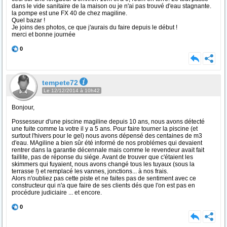
dans le vide sanitaire de la maison ou je n'ai pas trouvé d'eau stagnante.
la pompe est une FX 40 de chez magiline.
Quel bazar !
Je joins des photos, ce que j'aurais du faire depuis le début !
merci et bonne journée
0
tempete72
Le 12/12/2014 à 10h42
Bonjour,
Possesseur d'une piscine magiline depuis 10 ans, nous avons détecté
une fuite comme la votre il y a 5 ans. Pour faire tourner la piscine (et
surtout l'hivers pour le gel) nous avons dépensé des centaines de m3
d'eau. MAgiline a bien sûr été informé de nos problémes qui devaient
rentrer dans la garantie décennale mais comme le revendeur avait fait
faillite, pas de réponse du siége. Avant de trouver que c'étaient les
skimmers qui fuyaient, nous avons changé tous les tuyaux (sous la
terrasse !) et remplacé les vannes, jonctions... à nos frais.
Alors n'oubliez pas cette piste et ne faites pas de sentiment avec ce
constructeur qui n'a que faire de ses clients dés que l'on est pas en
procédure judiciaire ... et encore.
0