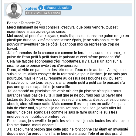
xaleis
Auteur du sujet
Le 12/12/2014 à 17h23
Bonsoir Tempete 72,
Merci infiniment de vos conseils, c'est vrai que pour vendre, tout est
magnifique, mais après ça se corse.
Moi aussi j'ai pensé aux tuyaux, mais ils passent dans une gaine rouge en
plastique dur et eux mêmes sont assez épais, je ne suis pas sure de
pouvoir m'aventurer de ce côté là car pour moi ça représente trop de
travail.
J'ai néanmoins de la chance car comme le terrain est sur une source, je
puise de l'eau petit à petit dans le puisard et ceci même pendant l'été.
Cela me fait des économies très importantes, il y a aussi un abri sur la
piscine qui je pense évite trop d'évaporation.
Donc j'ai vidé en partie un des skimers et l'eau reste au fond. Alors je me
suis dit que j'allais essayer de la reremplir, et pour l'instant, je ne sais pas
pourquoi, mais le niveau remonte au dessus des bouches qui pulsent
l'eau.Je continue tous les jours à la remplir petit à petit car le puisard n'a
pas une grosse capacité et je surveille.
J'ai demandé au pisciniste de venir m'aider (la piscine n'est plus sous
garantie) mais pas de suite, il sait que je ne pourrais pas lui payer une
facture de 1000E voire plus pour ses recherches, tant est quelles puissent
aboutir, alors silence radio. Mais comme il est toujours en activité et pas
loin de chez moi, si jamais je ne trouve pas la solution, je vais aller lui
taper un de ces scandales comme je sais le faire quand je suis très
énervée, et en public de préférence.
En tous cas, je surveille de près les skimers et je suis toutes les pistes que
l'on me donne, merci encore !
J'ai absolument besoin que cette piscine fonctionne car étant en invalidité
depuis que j'ai perdu mon fils, je loue ma maison l'été et un des grand