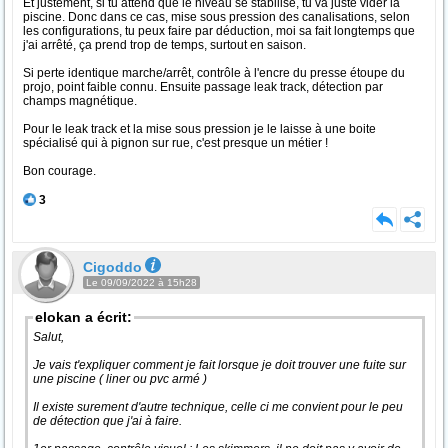
Et justement, si tu attend que le niveau se stabilise, tu va juste vider la
piscine. Donc dans ce cas, mise sous pression des canalisations, selon
les configurations, tu peux faire par déduction, moi sa fait longtemps que
j'ai arrêté, ça prend trop de temps, surtout en saison.
Si perte identique marche/arrêt, contrôle à l'encre du presse étoupe du
projo, point faible connu. Ensuite passage leak track, détection par
champs magnétique.
Pour le leak track et la mise sous pression je le laisse à une boite
spécialisé qui à pignon sur rue, c'est presque un métier !
Bon courage.
3
Cigoddo
Le 09/09/2022 à 15h28
elokan a écrit:
Salut,
Je vais t'expliquer comment je fait lorsque je doit trouver une fuite sur
une piscine ( liner ou pvc armé )
Il existe surement d'autre technique, celle ci me convient pour le peu
de détection que j'ai à faire.