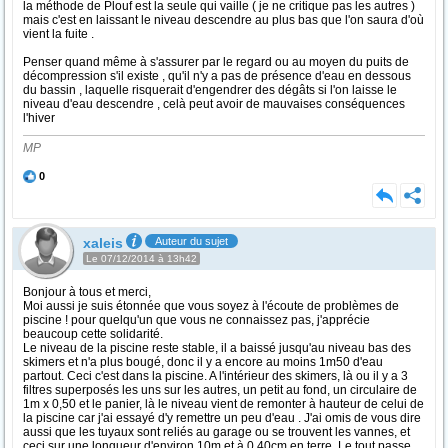
la méthode de Plouf est la seule qui vaille ( je ne critique pas les autres )
mais c'est en laissant le niveau descendre au plus bas que l'on saura d'où
vient la fuite .
Penser quand même à s'assurer par le regard ou au moyen du puits de
décompression s'il existe , qu'il n'y a pas de présence d'eau en dessous
du bassin , laquelle risquerait d'engendrer des dégâts si l'on laisse le
niveau d'eau descendre , celà peut avoir de mauvaises conséquences
l'hiver
MP
0
xaleis
Auteur du sujet
Le 07/12/2014 à 13h42
Bonjour à tous et merci,
Moi aussi je suis étonnée que vous soyez à l'écoute de problèmes de
piscine ! pour quelqu'un que vous ne connaissez pas, j'apprécie
beaucoup cette solidarité.
Le niveau de la piscine reste stable, il a baissé jusqu'au niveau bas des
skimers et n'a plus bougé, donc il y a encore au moins 1m50 d'eau
partout. Ceci c'est dans la piscine. A l'intérieur des skimers, là ou il y a 3
filtres superposés les uns sur les autres, un petit au fond, un circulaire de
1m x 0,50 et le panier, là le niveau vient de remonter à hauteur de celui de
la piscine car j'ai essayé d'y remettre un peu d'eau . J'ai omis de vous dire
aussi que les tuyaux sont reliés au garage ou se trouvent les vannes, et
ceci sur une longueur d'environ 10m et à 0,40cm en terre. Le tout passe