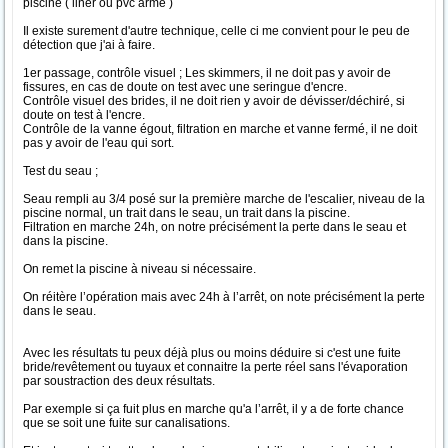
piscine ( liner ou pvc armé )
Il existe surement d'autre technique, celle ci me convient pour le peu de
détection que j'ai à faire.
1er passage, contrôle visuel ; Les skimmers, il ne doit pas y avoir de
fissures, en cas de doute on test avec une seringue d'encre.
Contrôle visuel des brides, il ne doit rien y avoir de dévisser/déchiré, si
doute on test à l'encre.
Contrôle de la vanne égout, filtration en marche et vanne fermé, il ne doit
pas y avoir de l'eau qui sort.
Test du seau ;
Seau rempli au 3/4 posé sur la première marche de l'escalier, niveau de la
piscine normal, un trait dans le seau, un trait dans la piscine.
Filtration en marche 24h, on notre précisément la perte dans le seau et
dans la piscine.
On remet la piscine à niveau si nécessaire.
On réitère l’opération mais avec 24h à l’arrêt, on note précisément la perte
dans le seau.
Avec les résultats tu peux déjà plus ou moins déduire si c'est une fuite
bride/revêtement ou tuyaux et connaitre la perte réel sans l'évaporation
par soustraction des deux résultats.
Par exemple si ça fuit plus en marche qu'a l’arrêt, il y a de forte chance
que se soit une fuite sur canalisations.