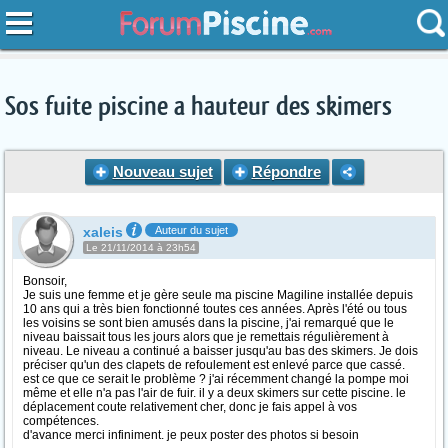
Sos fuite piscine a hauteur des skimers
Nouveau sujet
Répondre
xaleis
Auteur du sujet
Le 21/11/2014 à 23h54
Bonsoir,
Je suis une femme et je gère seule ma piscine Magiline installée depuis
10 ans qui a très bien fonctionné toutes ces années. Après l'été ou tous
les voisins se sont bien amusés dans la piscine, j'ai remarqué que le
niveau baissait tous les jours alors que je remettais régulièrement à
niveau. Le niveau a continué a baisser jusqu'au bas des skimers. Je dois
préciser qu'un des clapets de refoulement est enlevé parce que cassé.
est ce que ce serait le problème ? j'ai récemment changé la pompe moi
même et elle n'a pas l'air de fuir. il y a deux skimers sur cette piscine. le
déplacement coute relativement cher, donc je fais appel à vos
compétences.
d'avance merci infiniment. je peux poster des photos si besoin