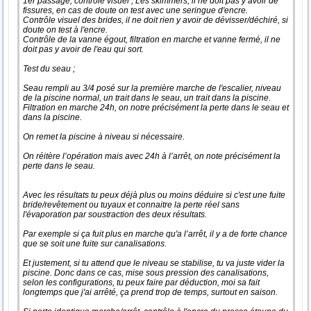
1er passage, contrôle visuel ; Les skimmers, il ne doit pas y avoir de
fissures, en cas de doute on test avec une seringue d'encre.
Contrôle visuel des brides, il ne doit rien y avoir de dévisser/déchiré, si
doute on test à l'encre.
Contrôle de la vanne égout, filtration en marche et vanne fermé, il ne
doit pas y avoir de l'eau qui sort.
Test du seau ;
Seau rempli au 3/4 posé sur la première marche de l'escalier, niveau
de la piscine normal, un trait dans le seau, un trait dans la piscine.
Filtration en marche 24h, on notre précisément la perte dans le seau et
dans la piscine.
On remet la piscine à niveau si nécessaire.
On réitère l’opération mais avec 24h à l’arrêt, on note précisément la
perte dans le seau.
Avec les résultats tu peux déjà plus ou moins déduire si c'est une fuite
bride/revêtement ou tuyaux et connaitre la perte réel sans
l'évaporation par soustraction des deux résultats.
Par exemple si ça fuit plus en marche qu'a l’arrêt, il y a de forte chance
que se soit une fuite sur canalisations.
Et justement, si tu attend que le niveau se stabilise, tu va juste vider la
piscine. Donc dans ce cas, mise sous pression des canalisations,
selon les configurations, tu peux faire par déduction, moi sa fait
longtemps que j'ai arrêté, ça prend trop de temps, surtout en saison.