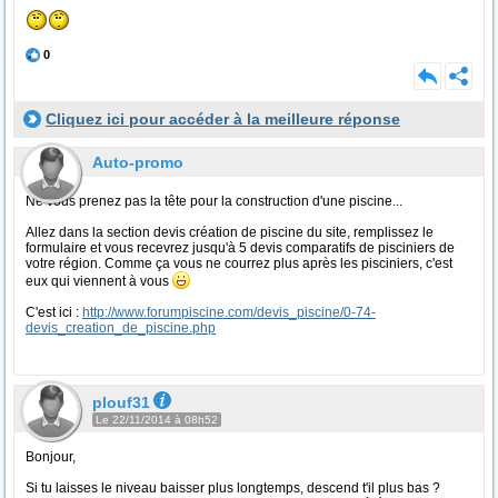
0
Cliquez ici pour accéder à la meilleure réponse
Auto-promo
Ne vous prenez pas la tête pour la construction d'une piscine...
Allez dans la section devis création de piscine du site, remplissez le
formulaire et vous recevrez jusqu'à 5 devis comparatifs de pisciniers de
votre région. Comme ça vous ne courrez plus après les pisciniers, c'est
eux qui viennent à vous
C'est ici :
http://www.forumpiscine.com/devis_piscine/0-74-
devis_creation_de_piscine.php
plouf31
Le 22/11/2014 à 08h52
Bonjour,
Si tu laisses le niveau baisser plus longtemps, descend t'il plus bas ?