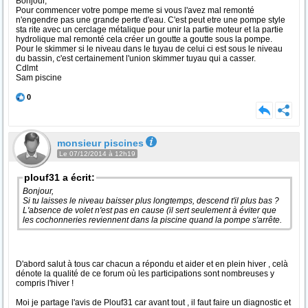
Bonjour,
Pour commencer votre pompe meme si vous l'avez mal remonté
n'engendre pas une grande perte d'eau. C'est peut etre une pompe style
sta rite avec un cerclage métalique pour unir la partie moteur et la partie
hydrolique mal remonté cela créer un goutte a goutte sous la pompe.
Pour le skimmer si le niveau dans le tuyau de celui ci est sous le niveau
du bassin, c'est certainement l'union skimmer tuyau qui a casser.
Cdlmt
Sam piscine
0
monsieur piscines
Le 07/12/2014 à 12h19
plouf31 a écrit:
Bonjour,
Si tu laisses le niveau baisser plus longtemps, descend t'il plus bas ?
L'absence de volet n'est pas en cause (il sert seulement à éviter que
les cochonneries reviennent dans la piscine quand la pompe s'arrête.
D'abord salut à tous car chacun a répondu et aider et en plein hiver , celà
dénote la qualité de ce forum où les participations sont nombreuses y
compris l'hiver !
Moi je partage l'avis de Plouf31 car avant tout , il faut faire un diagnostic et