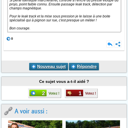
Si perte identique marche/arrêt, contrôle à l'encre du presse étoupe du
projo, point faible connu. Ensuite passage leak track, détection par
champs magnétique.
Pour le leak track et la mise sous pression je le laisse à une boite
spécialisé qui à pignon sur rue, c'est presque un métier !
Bon courage.
0
Nouveau sujet
Répondre
Ce sujet vous a-t-il aidé ?
2
1
Votez !
Votez !
A voir aussi :