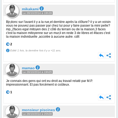
mikakami
Le 28/10/2014 à 18h39
Bjr,donc sur l'avant il y a la rue,et derrière après la clôture? il y a un voisin
vous ne pouvez pas passer par chez lui pour y faire passer la mini pelle?
mp,,2faces egal mitoyen des 2 côté du terrain ou de la maison,3 faces
c'est la maison mitoyenne sur un mur,il en reste 3 de libres et 4faces c'est
la maison individuelle ,accolée à aucune autre. cdlt
2
Edité 1 fois, la dernière fois il y a +11 ans.
mamao
Le 28/10/2014 à 19h05
Je connais des gens qui ont eu droit au travail relaté par M.P.
impressionnant. Et pas forcément si coûteux.
1
monsieur piscines
Le 28/10/2014 à 20h08