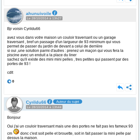
ahunuivoile
Le 28/10/2014 à 13h27
Bjr voisin Cyrildu66
avez vous dans votre maison un couloir traversant ou un garage
traversant , bref un passage d'un largueur de 93 minimum qui vous
permet de passer du jardin de devant a celui de derrière
si oui ,une solution parmi d'autres : prenez un maçon qui vous fera la
piscine avec un enduit a la place du liner
sachez qu'il existe des mini mini pelles , tres petites qui passent par des
portes de 93 !
cdlt
0
Cyrildu66
Auteur du sujet
Le 28/10/2014 à 13h44
Bonjour
Oui j'ai un couloir traversant mais une des portes ne fait pas les fameux 93
cm
donc c'est soit pelle et brouette, soit in fait passer la mini pelle par
dessus la maison.