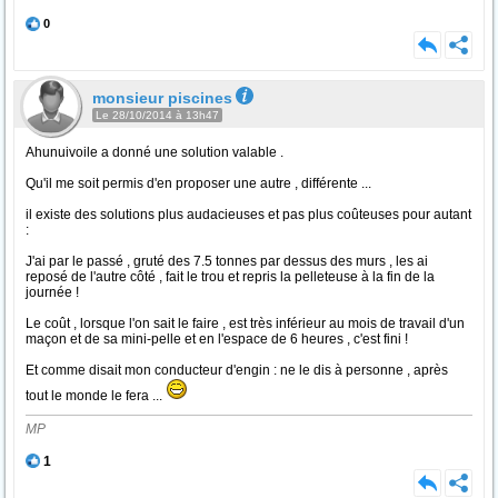
0
monsieur piscines
Le 28/10/2014 à 13h47
Ahunuivoile a donné une solution valable .
Qu'il me soit permis d'en proposer une autre , différente ...
il existe des solutions plus audacieuses et pas plus coûteuses pour autant
:
J'ai par le passé , gruté des 7.5 tonnes par dessus des murs , les ai
reposé de l'autre côté , fait le trou et repris la pelleteuse à la fin de la
journée !
Le coût , lorsque l'on sait le faire , est très inférieur au mois de travail d'un
maçon et de sa mini-pelle et en l'espace de 6 heures , c'est fini !
Et comme disait mon conducteur d'engin : ne le dis à personne , après
tout le monde le fera ...
MP
1