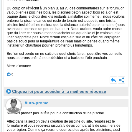
chaud mais faisable.
Du coup on réfléchit à un plan B. au vu des commentaires sur le forum, on
va oublier les piscines bois, les piscines béton aspect bois et là on est
paumé dans le choix des kits restants à installer soi même... nous voulons
enterrer la piscine car ce qui reste de terrain est tout petit, une fois la
piscine installée il ne restera que la distance autorisée par la mairie (nous
avons une terrasse un peu en hauteur). Nous aurions voulu autre chose
que du liner car nous aimerions acheter un aquabike et je crains que le
liner n'apprécie pas. Notre terrain est plein sud et du côté de Perpignan
pas de souci pour la température de l'eau mais on pense quand même
installer un chauffage pour en profiter plus longtemps.
Bref on est perdu on ne sait plus quel choix faire... peut être vos conseils
nous aiderons enfin à nous décider et à barboter l'été prochain...
Merci d'avance.
0
Cliquez ici pour accéder à la meilleure réponse
Auto-promo
Ne vous prenez pas la tête pour la construction d'une piscine...
Allez dans la section devis création de piscine du site, remplissez le
formulaire et vous recevrez jusqu'à 5 devis comparatifs de pisciniers de
votre région. Comme ça vous ne courrez plus après les pisciniers, c'est