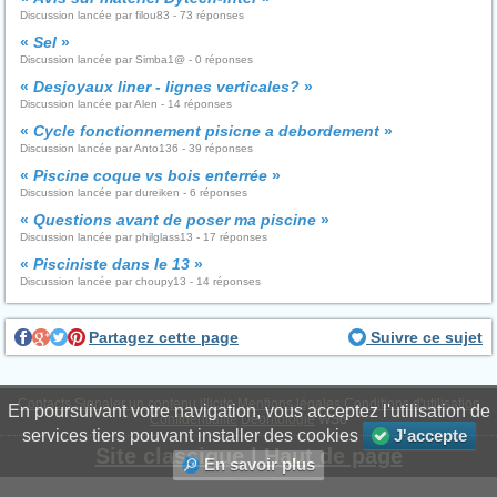
Discussion lancée par filou83 - 73 réponses
«
Sel
»
Discussion lancée par Simba1@ - 0 réponses
«
Desjoyaux liner - lignes verticales?
»
Discussion lancée par Alen - 14 réponses
«
Cycle fonctionnement pisicne a debordement
»
Discussion lancée par Anto136 - 39 réponses
«
Piscine coque vs bois enterrée
»
Discussion lancée par dureiken - 6 réponses
«
Questions avant de poser ma piscine
»
Discussion lancée par philglass13 - 17 réponses
«
Pisciniste dans le 13
»
Discussion lancée par choupy13 - 14 réponses
Partagez cette page
Suivre ce sujet
Contacts
Signaler un contenu illicite
Mentions légales
Conditions d'utilisation
En poursuivant votre navigation, vous acceptez l'utilisation de
Confidentialité
Déontologie
WS6
services tiers pouvant installer des cookies
J'accepte
Site classique
|
Haut de page
En savoir plus