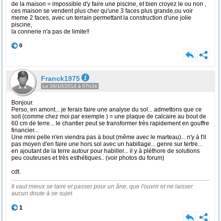
de la maison = impossible d'y faire une piscine, et bien croyez le ou non ,
ces maison se vendent plus cher qu'une 3 faces plus grande,ou voir
meme 2 faces, avec un terrain permettant la construction d'une jolie
piscine,
la connerie n'a pas de limite!!
0
Franck1975
Le 29/10/2014 à 07h34
Bonjour.
Perso, en amont... je ferais faire une analyse du sol... admettons que ce
soit (comme chez moi par exemple ) = une plaque de calcaire au bout de
60 cm de terre... le chantier peut se transformer très rapidement en gouffre
financier...
Une mini pelle n'en viendra pas à bout (même avec le marteau)... n'y à t'il
pas moyen d'en faire une hors sol avec un habillage... genre sur tertre...
en ajoutant de la terre autour pour habiller... il y à pléthore de solutions
peu couteuses et très esthétiques.. (voir photos du forum)
cdt.
Il vaut mieux se taire et passer pour un âne, que l'ouvrir et ne laisser
aucun doute à se sujet.
1