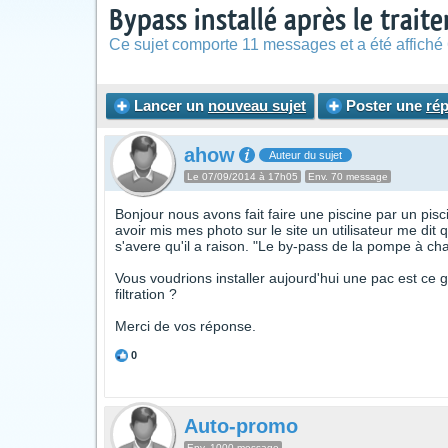
Bypass installé après le trait
Ce sujet comporte 11 messages et a été affiché 
Lancer un
nouveau sujet
Poster une
ré
ahow
Auteur du sujet
Le 07/09/2014 à 17h05
Env. 70 message
Bonjour nous avons fait faire une piscine par un pisc
avoir mis mes photo sur le site un utilisateur me dit 
s'avere qu'il a raison. "Le by-pass de la pompe à chale
Vous voudrions installer aujourd'hui une pac est ce g
filtration ?
Merci de vos réponse.
0
Auto-promo
Env. 1000 message