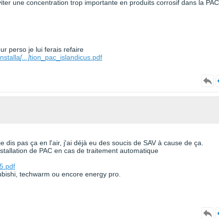
viter une concentration trop importante en produits corrosif dans la PAC
r perso je lui ferais refaire
nstalla
[...]
tion_pac_islandicus.pdf
je dis pas ça en l'air, j'ai déjà eu des soucis de SAV à cause de ça.
tallation de PAC en cas de traitement automatique
5.pdf
subishi, techwarm ou encore energy pro.