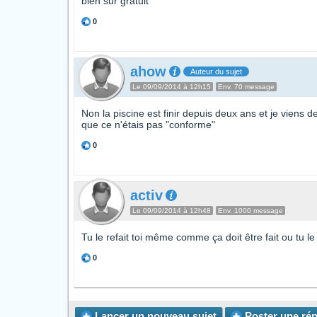
bien sur gratuit
0
ahow
Auteur du sujet
Le 09/09/2014 à 12h15
Env. 70 message
Non la piscine est finir depuis deux ans et je vien
que ce n'étais pas "conforme"
0
activ
Le 09/09/2014 à 12h48
Env. 1000 message
Tu le refait toi même comme ça doit être fait ou tu le f
0
Lancer un
nouveau sujet
Poster une
ré