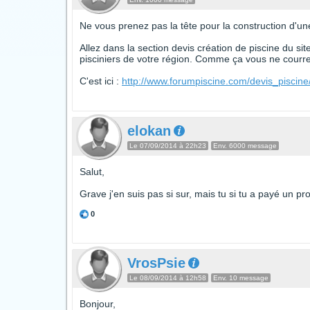
Ne vous prenez pas la tête pour la construction d'une
Allez dans la section devis création de piscine du si
pisciniers de votre région. Comme ça vous ne courrez
C'est ici :
http://www.forumpiscine.com/devis_piscine
elokan
Le 07/09/2014 à 22h23
Env. 6000 message
Salut,
Grave j'en suis pas si sur, mais tu si tu a payé un pro
0
VrosPsie
Le 08/09/2014 à 12h58
Env. 10 message
Bonjour,