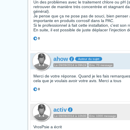
Un des problèmes avec le traitement chlore ou pH (s
retrouver de manière très concentrée et stagnant dan
général).
Je pense que ça ne pose pas de souci, bien penser à 
importante en produits corrosif dans la PAC.
Si le professionnel à fait cette installation, c'est son 
En suite, il est possible de juste déplacer l'injection
0
ahow
Auteur du sujet
Le 09/09/2014 à 09h24
Env. 70 message
Merci de votre réponse. Quand je les fais remarques 
cela que je voulais avoir votre avis. Merci a tous
0
activ
Le 09/09/2014 à 10h00
Env. 1000 message
VrosPsie a écrit