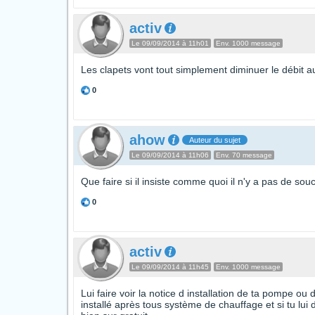
activ
Le 09/09/2014 à 11h01
Env. 1000 message
Les clapets vont tout simplement diminuer le débit a
0
ahow
Auteur du sujet
Le 09/09/2014 à 11h06
Env. 70 message
Que faire si il insiste comme quoi il n'y a pas de souc
0
activ
Le 09/09/2014 à 11h45
Env. 1000 message
Lui faire voir la notice d installation de ta pompe ou
installé après tous système de chauffage et si tu lui 