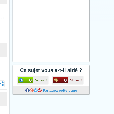
 de
Ce sujet vous a-t-il aidé ?
0
0
Votez !
Votez !
Partagez cette page