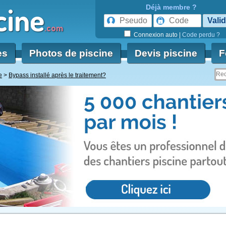
cine
Déjà membre ?
.com
Connexion auto
|
Code perdu ?
es
Photos de piscine
Devis piscine
F
e
Bypass installé après le traitement?