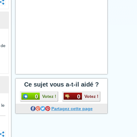
 de
Ce sujet vous a-t-il aidé ?
0
0
Votez !
Votez !
 le
Partagez cette page