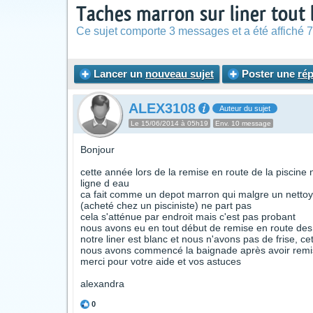
Taches marron sur liner tout l
Ce sujet comporte 3 messages et a été affiché 7
Lancer un
nouveau sujet
Poster une
ré
ALEX3108
Auteur du sujet
Le 15/06/2014 à 05h19
Env. 10 message
Bonjour
cette année lors de la remise en route de la piscine n
ligne d eau
ca fait comme un depot marron qui malgre un nett
(acheté chez un pisciniste) ne part pas
cela s'atténue par endroit mais c'est pas probant
nous avons eu en tout début de remise en route des al
notre liner est blanc et nous n'avons pas de frise, ce
nous avons commencé la baignade après avoir remis l
merci pour votre aide et vos astuces
alexandra
0