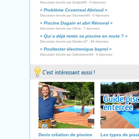
Discussion lancée par Zorglub80 - 9 réponses
«
Problème Coverseal Abrisud
»
Discussion lancée par Saumane84 - 0 réponses
«
Piscine Dugain et abri Rénoval
»
Discussion lancée par Siéna - 7 réponses
«
Qui a déjà remis sa piscine en route ?
»
Discussion lancée par Damien-67 - 98 réponses
«
Pooltester électronique bayrol
»
Discussion lancée par Cathybrevet44 - 6 réponses
C'est intéressant aussi !
Devis création de piscine
Les types de pisc