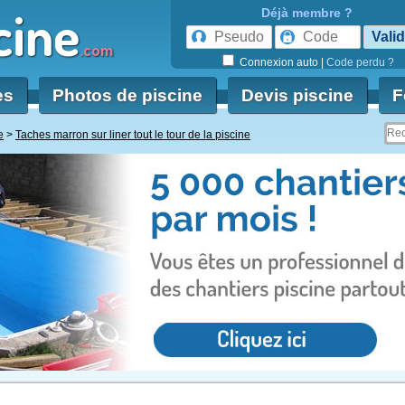
cine
Déjà membre ?
.com
Connexion auto
|
Code perdu ?
es
Photos de piscine
Devis piscine
F
e
Taches marron sur liner tout le tour de la piscine