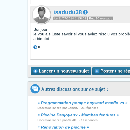
isadudu38
Le 11/07/2014 à 15h58
Env. 10 message
Bonjour
je voulais juste savoir si vous aviez résolu vos pro
a bientot
0
Lancer un
nouveau sujet
Poster une
ré
Autres discussions sur ce sujet :
«
Programmation pompe hayward maxflo vs
»
Discussion lancée par Cams07 - 21 réponses
«
Piscine Desjoyaux - Marches fendues
»
Discussion lancée par Alex063 - 11 réponses
«
Rénovation de piscine
»