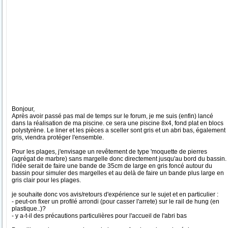
Bonjour,
Après avoir passé pas mal de temps sur le forum, je me suis (enfin) lancé
dans la réalisation de ma piscine. ce sera une piscine 8x4, fond plat en blocs
polystyrène. Le liner et les pièces a sceller sont gris et un abri bas, également
gris, viendra protéger l'ensemble.
Pour les plages, j'envisage un revêtement de type 'moquette de pierres
(agrégat de marbre) sans margelle donc directement jusqu'au bord du bassin.
l'idée serait de faire une bande de 35cm de large en gris foncé autour du
bassin pour simuler des margelles et au delà de faire un bande plus large en
gris clair pour les plages.
je souhaite donc vos avis/retours d'expérience sur le sujet et en particulier :
- peut-on fixer un profilé arrondi (pour casser l'arrete) sur le rail de hung (en
plastique..)?
- y a-t-il des précautions particulières pour l'accueil de l'abri bas