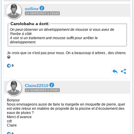
solline
Le 06/03/2022 à 21h44
Carolobahu a écrit:
On peut observer un développement de mousse si vous avez de
l'herbe à côté.
A voir si un traitement anti mousse suffit pour arrêter le
développement.
Je crois que ce n'est pas pour nous. On a beaucoup d arbres , des chiens
😁
0
Claire22510
Le 31/08/2022 à 07h01
Bonjour
Nous envisageons aussi de faire la margelle en moquette de pierre, quel
est votre retour en matière de propreté de la piscine et d’écoulement des
eaux de pluies ?
Merci d’avance
cdt
Claire
0