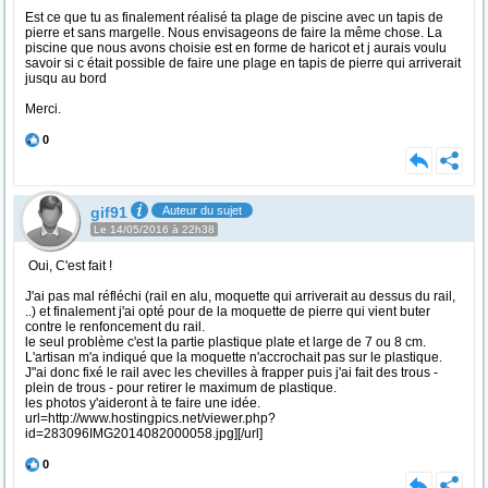
Est ce que tu as finalement réalisé ta plage de piscine avec un tapis de
pierre et sans margelle. Nous envisageons de faire la même chose. La
piscine que nous avons choisie est en forme de haricot et j aurais voulu
savoir si c était possible de faire une plage en tapis de pierre qui arriverait
jusqu au bord
Merci.
0
gif91
Auteur du sujet
Le 14/05/2016 à 22h38
Oui, C'est fait !
J'ai pas mal réfléchi (rail en alu, moquette qui arriverait au dessus du rail,
..) et finalement j'ai opté pour de la moquette de pierre qui vient buter
contre le renfoncement du rail.
le seul problème c'est la partie plastique plate et large de 7 ou 8 cm.
L'artisan m'a indiqué que la moquette n'accrochait pas sur le plastique.
J"ai donc fixé le rail avec les chevilles à frapper puis j'ai fait des trous -
plein de trous - pour retirer le maximum de plastique.
les photos y'aideront à te faire une idée.
url=http://www.hostingpics.net/viewer.php?
id=283096IMG2014082000058.jpg]
[/url]
0