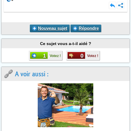
Nouveau sujet
Répondre
Ce sujet vous a-t-il aidé ?
1
0
Votez !
Votez !
A voir aussi :