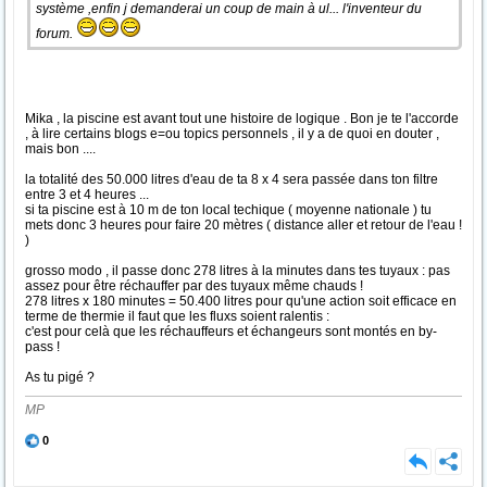
système ,enfin j demanderai un coup de main à ul... l'inventeur du
forum.
Mika , la piscine est avant tout une histoire de logique . Bon je te l'accorde
, à lire certains blogs e=ou topics personnels , il y a de quoi en douter ,
mais bon ....
la totalité des 50.000 litres d'eau de ta 8 x 4 sera passée dans ton filtre
entre 3 et 4 heures ...
si ta piscine est à 10 m de ton local techique ( moyenne nationale ) tu
mets donc 3 heures pour faire 20 mètres ( distance aller et retour de l'eau !
)
grosso modo , il passe donc 278 litres à la minutes dans tes tuyaux : pas
assez pour être réchauffer par des tuyaux même chauds !
278 litres x 180 minutes = 50.400 litres pour qu'une action soit efficace en
terme de thermie il faut que les fluxs soient ralentis :
c'est pour celà que les réchauffeurs et échangeurs sont montés en by-
pass !
As tu pigé ?
MP
0