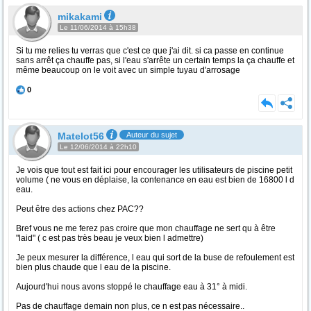
mikakami
Le 11/06/2014 à 15h38
Si tu me relies tu verras que c'est ce que j'ai dit. si ca passe en continue
sans arrêt ça chauffe pas, si l'eau s'arrête un certain temps la ça chauffe et
même beaucoup on le voit avec un simple tuyau d'arrosage
0
Matelot56
Auteur du sujet
Le 12/06/2014 à 22h10
Je vois que tout est fait ici pour encourager les utilisateurs de piscine petit
volume ( ne vous en déplaise, la contenance en eau est bien de 16800 l d
eau.
Peut être des actions chez PAC??
Bref vous ne me ferez pas croire que mon chauffage ne sert qu à être
"laid" ( c est pas très beau je veux bien l admettre)
Je peux mesurer la différence, l eau qui sort de la buse de refoulement est
bien plus chaude que l eau de la piscine.
Aujourd'hui nous avons stoppé le chauffage eau à 31° à midi.
Pas de chauffage demain non plus, ce n est pas nécessaire..