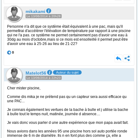
mikakami
Le 13/06/2014 à 20h28
Personne n'a dit que ce système était équivalent à une pac, mais qu'il
permettrai d'accélérer l'élévation de température par rapport à une piscine
qui ne l'a pas. ce système ne permet certainement pas d'avoir une eau à
30dg au mois d'octobre,mais si ce mois est ensolleillé il permet peut être
d'avoir une eau à 25-26 au lieu de 21-22?
0
Matelot56
Auteur du sujet
Le 13/06/2014 à 22h23
Cher mister piscine,
Comme dis mika je ne prétend pas qu un capteur sera aussi efficace qu
une PAC...
Je connais également les vertues de la bache à bulle et j utilise la bache
à bulle tout le temps nuit, matinée, journée d absence....
Je vais donc vous parler d une autre expérience que mon papa avait fait.
Nous avions dans les années 95 une piscine hors sol auto portée ronde
immense de 6 m de diamètre. Ils n en font plus des comme ça, elle a