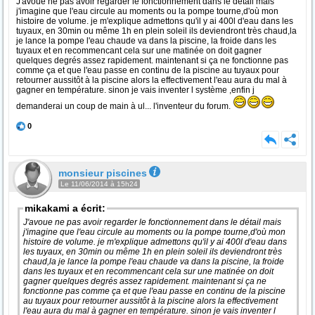
J'avoue ne pas avoir regarder le fonctionnement dans le détail mais
j'imagine que l'eau circule au moments ou la pompe tourne,d'où mon
histoire de volume. je m'explique admettons qu'il y ai 400l d'eau dans les
tuyaux, en 30min ou même 1h en plein soleil ils deviendront très chaud,la
je lance la pompe l'eau chaude va dans la piscine, la froide dans les
tuyaux et en recommencant cela sur une matinée on doit gagner
quelques degrés assez rapidement. maintenant si ça ne fonctionne pas
comme ça et que l'eau passe en continu de la piscine au tuyaux pour
retourner aussitôt à la piscine alors la effectivement l'eau aura du mal à
gagner en température. sinon je vais inventer l système ,enfin j
demanderai un coup de main à ul... l'inventeur du forum.
0
monsieur piscines
Le 11/06/2014 à 15h24
mikakami a écrit:
J'avoue ne pas avoir regarder le fonctionnement dans le détail mais
j'imagine que l'eau circule au moments ou la pompe tourne,d'où mon
histoire de volume. je m'explique admettons qu'il y ai 400l d'eau dans
les tuyaux, en 30min ou même 1h en plein soleil ils deviendront très
chaud,la je lance la pompe l'eau chaude va dans la piscine, la froide
dans les tuyaux et en recommencant cela sur une matinée on doit
gagner quelques degrés assez rapidement. maintenant si ça ne
fonctionne pas comme ça et que l'eau passe en continu de la piscine
au tuyaux pour retourner aussitôt à la piscine alors la effectivement
l'eau aura du mal à gagner en température. sinon je vais inventer l