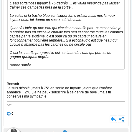
L eau sortait des tuyaux à 75 degrés .... Ils valait mieux de pas laisser
traîner ses gambettes près de la sortie...
Le soleil et la bache blue sont super fort c est sûr mais nos fameux
tuyaux noirs lui donne un sacre coût de main.
Quant à l idée qu une eau qui circule ne chauffe pas...comment dire je
n adhère pas en effet elle chauffe très peu et absorbe toute les calories
captée par le système, c est pour ça qu un capteur solaire en
fonctionnement doit être tempéré... S il est chaud c est que l eau qui
circule n absorbe pas les calories ou ne circule pas.
C est la chauffe progressive est continue du l eau qui permet de
gagner quelques degrés...
Bonne soirée...
Bonsoir
Je suis désolé , mais à 75° en sortie de tuyaux , alors que l'Adême
annonce + 2°C , je ne peux souscrire à ce genre de rève . mais tu
conserves ma sympathie !
MP
0