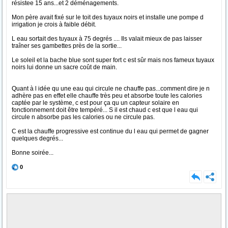
résistee 15 ans...et 2 déménagements.
Mon père avait fixé sur le toit des tuyaux noirs et installe une pompe d
irrigation je crois à faible débit.
L eau sortait des tuyaux à 75 degrés .... Ils valait mieux de pas laisser
traîner ses gambettes près de la sortie...
Le soleil et la bache blue sont super fort c est sûr mais nos fameux tuyaux
noirs lui donne un sacre coût de main.
Quant à l idée qu une eau qui circule ne chauffe pas...comment dire je n
adhère pas en effet elle chauffe très peu et absorbe toute les calories
captée par le système, c est pour ça qu un capteur solaire en
fonctionnement doit être tempéré... S il est chaud c est que l eau qui
circule n absorbe pas les calories ou ne circule pas.
C est la chauffe progressive est continue du l eau qui permet de gagner
quelques degrés...
Bonne soirée...
0