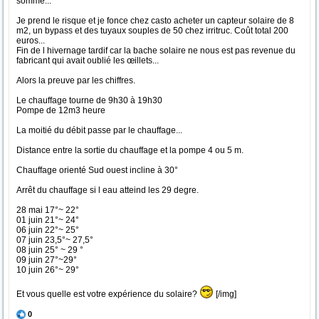
somme...
Je prend le risque et je fonce chez casto acheter un capteur solaire de 8
m2, un bypass et des tuyaux souples de 50 chez irritruc. Coût total 200
euros...
Fin de l hivernage tardif car la bache solaire ne nous est pas revenue du
fabricant qui avait oublié les œillets...
Alors la preuve par les chiffres.
Le chauffage tourne de 9h30 à 19h30
Pompe de 12m3 heure
La moitié du débit passe par le chauffage...
Distance entre la sortie du chauffage et la pompe 4 ou 5 m.
Chauffage orienté Sud ouest incline à 30°
Arrêt du chauffage si l eau atteind les 29 degre.
28 mai 17°~ 22°
01 juin 21°~ 24°
06 juin 22°~ 25°
07 juin 23,5°~ 27,5°
08 juin 25° ~ 29 °
09 juin 27°~29°
10 juin 26°~ 29°
Et vous quelle est votre expérience du solaire?
[/img]
0