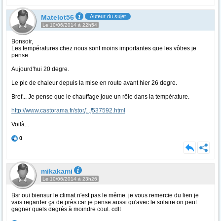
Matelot56
Auteur du sujet
Le 10/06/2014 à 22h54
Bonsoir,
Les températures chez nous sont moins importantes que les vôtres je
pense.
Aujourd'hui 20 degre.
Le pic de chaleur depuis la mise en route avant hier 26 degre.
Bref... Je pense que le chauffage joue un rôle dans la température.
http://www.castorama.fr/stor
[...]
537592.html
Voilà...
0
mikakami
Le 10/06/2014 à 23h26
Bsr oui biensur le climat n'est pas le même. je vous remercie du lien je
vais regarder ça de près car je pense aussi qu'avec le solaire on peut
gagner quels degrés à moindre cout. cdlt