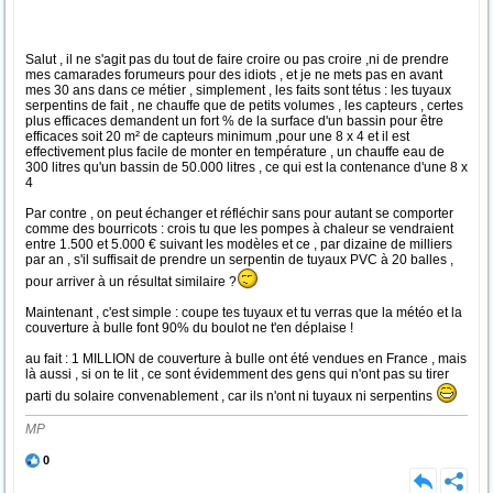
Salut , il ne s'agit pas du tout de faire croire ou pas croire ,ni de prendre
mes camarades forumeurs pour des idiots , et je ne mets pas en avant
mes 30 ans dans ce métier , simplement , les faits sont tétus : les tuyaux
serpentins de fait , ne chauffe que de petits volumes , les capteurs , certes
plus efficaces demandent un fort % de la surface d'un bassin pour être
efficaces soit 20 m² de capteurs minimum ,pour une 8 x 4 et il est
effectivement plus facile de monter en température , un chauffe eau de
300 litres qu'un bassin de 50.000 litres , ce qui est la contenance d'une 8 x
4
Par contre , on peut échanger et réfléchir sans pour autant se comporter
comme des bourricots : crois tu que les pompes à chaleur se vendraient
entre 1.500 et 5.000 € suivant les modèles et ce , par dizaine de milliers
par an , s'il suffisait de prendre un serpentin de tuyaux PVC à 20 balles ,
pour arriver à un résultat similaire ?
Maintenant , c'est simple : coupe tes tuyaux et tu verras que la météo et la
couverture à bulle font 90% du boulot ne t'en déplaise !
au fait : 1 MILLION de couverture à bulle ont été vendues en France , mais
là aussi , si on te lit , ce sont évidemment des gens qui n'ont pas su tirer
parti du solaire convenablement , car ils n'ont ni tuyaux ni serpentins
MP
0