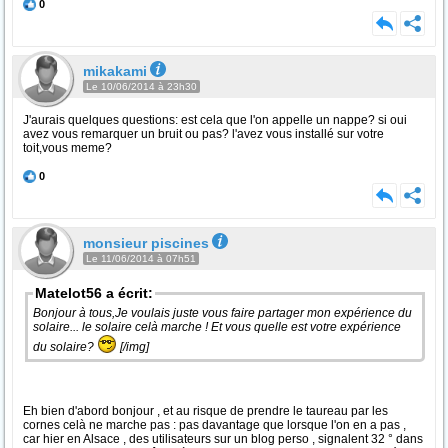
0
mikakami
Le 10/06/2014 à 23h30
J'aurais quelques questions: est cela que l'on appelle un nappe? si oui
avez vous remarquer un bruit ou pas? l'avez vous installé sur votre
toit,vous meme?
0
monsieur piscines
Le 11/06/2014 à 07h51
Matelot56 a écrit:
Bonjour à tous,Je voulais juste vous faire partager mon expérience du
solaire... le solaire celà marche ! Et vous quelle est votre expérience
du solaire?
[/img]
Eh bien d'abord bonjour , et au risque de prendre le taureau par les
cornes celà ne marche pas : pas davantage que lorsque l'on en a pas ,
car hier en Alsace , des utilisateurs sur un blog perso , signalent 32 ° dans