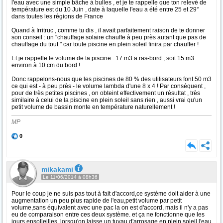
l'eau avec une simple bâche à bulles , et je te rappelle que ton relevé de
température est du 10 Juin , date à laquelle l'eau a été entre 25 et 29°
dans toutes les régions de France
Quand à Irritruc , comme tu dis , il avait parfaitement raison de te donner
son conseil : un ''chauffage solaire chauffe à peu près autant que pas de
chauffage du tout " car toute piscine en plein soleil finira par chauffer !
Et je rappelle le volume de ta piscine : 17 m3 a ras-bord , soit 15 m3
environ à 10 cm du bord !
Donc rappelons-nous que les piscines de 80 % des utilisateurs font 50 m3
ce qui est - à peu près - le volume lambda d'une 8 x 4 ! Par conséquent ,
pour de très petites piscines , on obteint effectivement un résultat , très
similaire à celui de la piscine en plein soleil sans rien , aussi vrai qu'un
petit volume de bassin monte en température naturellement !
MP
0
mikakami
Le 11/06/2014 à 08h36
Pour le coup je ne suis pas tout à fait d'accord,ce système doit aider à une
augmentation un peu plus rapide de l'eau,petit volume par petit
volume,sans équivalent avec une pac la on est d'accord, mais il n'y a pas
eu de comparaison entre ces deux système. et ça ne fonctionne que les
jours ensolleilles. lorsqu'on laisse un tuyau d'arrosage en plein soleil l'eau