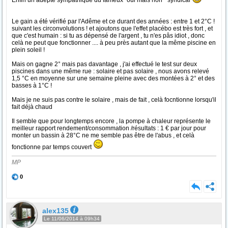
Enfin un adepte sympathique du fameux "oui mais non " syndical
Le gain a été vérifié par l'Adême et ce durant des années : entre 1 et 2°C !
suivant les circonvolutions ! et ajoutons que l'effet placébo est très fort , et
que c'est humain : si tu as dépensé de l'argent , tu n'es pâs idiot , donc
celà ne peut que fonctionner .... à peu près autant que la même piscine en
plein soleil !
Mais on gagne 2° mais pas davantage , j'ai effectué le test sur deux
piscines dans une même rue : solaire et pas solaire , nous avons relevé
1,5 °C en moyenne sur une semaine pleine avec des montées à 2° et des
basses à 1°C !
Mais je ne suis pas contre le solaire , mais de fait , celà focntionne lorsqu'il
fait déjà chaud
Il semble que pour longtemps encore , la pompe à chaleur représente le
meilleur rapport rendement/consommation /résultats : 1 € par jour pour
monter un bassin à 28°C ne me semble pas être de l'abus , et celà
fonctionne par temps couvert
MP
0
alex135
Le 11/06/2014 à 09h34