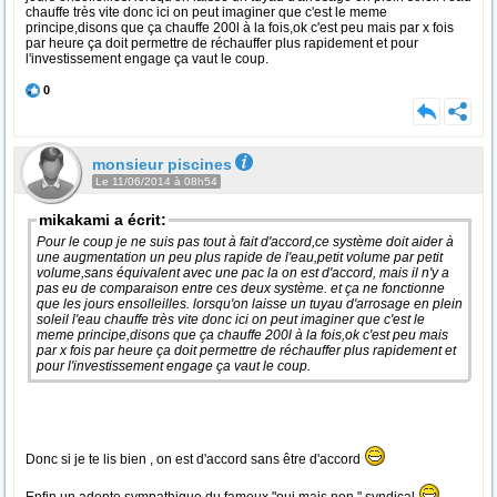
chauffe très vite donc ici on peut imaginer que c'est le meme
principe,disons que ça chauffe 200l à la fois,ok c'est peu mais par x fois
par heure ça doit permettre de réchauffer plus rapidement et pour
l'investissement engage ça vaut le coup.
0
monsieur piscines
Le 11/06/2014 à 08h54
mikakami a écrit:
Pour le coup je ne suis pas tout à fait d'accord,ce système doit aider à
une augmentation un peu plus rapide de l'eau,petit volume par petit
volume,sans équivalent avec une pac la on est d'accord, mais il n'y a
pas eu de comparaison entre ces deux système. et ça ne fonctionne
que les jours ensolleilles. lorsqu'on laisse un tuyau d'arrosage en plein
soleil l'eau chauffe très vite donc ici on peut imaginer que c'est le
meme principe,disons que ça chauffe 200l à la fois,ok c'est peu mais
par x fois par heure ça doit permettre de réchauffer plus rapidement et
pour l'investissement engage ça vaut le coup.
Donc si je te lis bien , on est d'accord sans être d'accord