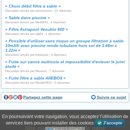
«
Choix débit filtre à sable
»
Discussion lancée par pereznicooo - 22 réponses
«
Sable dans piscine
»
Discussion lancée par Mimi0652 - 4 réponses
«
Filtre Astrapool Vesubio 600
»
Discussion lancée par ojiji34 - 1 réponses
«
Possible d'utiliser sans risque un groupe filtration à sable
10m3/h avec piscine ronde tubulaire hors sol de 3.66m x
1.22m
»
Discussion lancée par lolodusud - 4 réponses
«
Fuite sur vanne multivoie et impossibilité d'enlever le joint
étoilé
»
Discussion lancée par Maxocet - 7 réponses
«
Fuite filtre à sable AREBOS
»
Discussion lancée par Monika5812 - 0 réponses
Partagez cette page
Suivre ce sujet
Contacts
Signaler un contenu illicite
Mentions légales
Conditions d'utilisation
En poursuivant votre navigation, vous acceptez l'utilisation de
Confidentialité
Déontologie
WS6
services tiers pouvant installer des cookies
J'accepte
Site classique
|
Haut de page