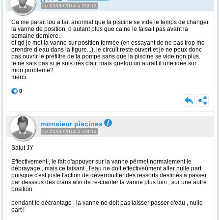
Le 02/06/2014 à 20h12
Ca me parait tou a fait anormal que la piscine se vide le temps de changer
la vanne de position, d autant plus que ca ne le faisait pas avant la
semaine derniere.
et qd je met la vanne sur position fermée (en essayant de ne pas trop me
prendre d eau dans la figure...), le circuit reste ouvert et je ne peux donc
pas ouvrir le préfiltre de la pompe sans que la piscine se vide non plus.
je ne sais pas si je suis trés clair, mais quelqu un aurait il une idée sur
mon probleme?
merci.
0
monsieur piscines
Le 02/06/2014 à 23h12
Salut JY
Effectivement , le fait d'appuyer sur la vanne pêrmet normalement le
débrayage , mais ce faisant , l'eau ne doit effectiveùment aller nulle part
puisque c'est juste l'action de déverrouiller des ressorts destinés à passer
par desssus des crans afin de re-cranter la vanne plus loin , sur une autre
position
pendant le décrantage , la vanne ne doit pas laisser passer d'eau , nulle
part !