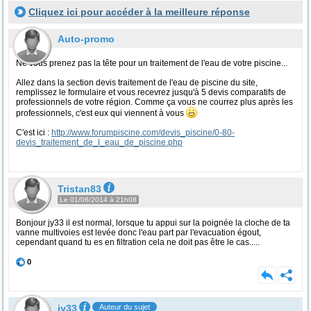
Cliquez ici pour accéder à la meilleure réponse
Auto-promo
Ne vous prenez pas la tête pour un traitement de l'eau de votre piscine...
Allez dans la section devis traitement de l'eau de piscine du site,
remplissez le formulaire et vous recevrez jusqu'à 5 devis comparatifs de
professionnels de votre région. Comme ça vous ne courrez plus après les
professionnels, c'est eux qui viennent à vous
C'est ici :
http://www.forumpiscine.com/devis_piscine/0-80-
devis_traitement_de_l_eau_de_piscine.php
Tristan83
Le 01/06/2014 à 21h08
Bonjour jy33 il est normal, lorsque tu appui sur la poignée la cloche de ta
vanne multivoies est levée donc l'eau part par l'evacuation égout,
cependant quand tu es en filtration cela ne doit pas être le cas.....
0
jy33
Auteur du sujet