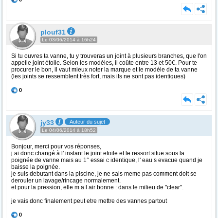
plouf31
Le 03/06/2014 à 16h24
Si tu ouvres ta vanne, tu y trouveras un joint à plusieurs branches, que l'on
appelle joint étoile. Selon les modèles, il coûte entre 13 et 50€. Pour te
procurer le bon, il vaut mieux noter la marque et le modèle de ta vanne
(les joints se ressemblent très fort, mais ils ne sont pas identiques)
0
jy33
Auteur du sujet
Le 04/06/2014 à 18h52
Bonjour, merci pour vos réponses,
j ai donc changé à l' instant le joint etoile et le ressort situe sous la
poignée de vanne mais au 1° essai c identique, l' eau s evacue quand je
baisse la poignée.
je suis debutant dans la piscine, je ne sais meme pas comment doit se
derouler un lavage/rincage normalement.
et pour la pression, elle m a l air bonne : dans le milieu de "clear".
je vais donc finalement peut etre mettre des vannes partout
0