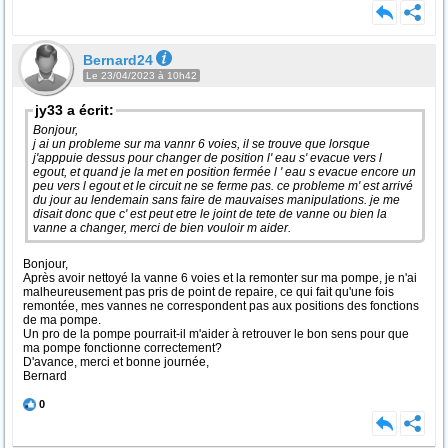
Bernard24
Le 23/04/2023 à 10h42
jy33 a écrit:
Bonjour,
j ai un probleme sur ma vannr 6 voies, il se trouve que lorsque
j'apppuie dessus pour changer de position l' eau s' evacue vers l
egout, et quand je la met en position fermée l ' eau s evacue encore un
peu vers l egout et le circuit ne se ferme pas. ce probleme m' est arrivé
du jour au lendemain sans faire de mauvaises manipulations. je me
disait donc que c' est peut etre le joint de tete de vanne ou bien la
vanne a changer, merci de bien vouloir m aider.
Bonjour,
Après avoir nettoyé la vanne 6 voies et la remonter sur ma pompe, je n'ai
malheureusement pas pris de point de repaire, ce qui fait qu'une fois
remontée, mes vannes ne correspondent pas aux positions des fonctions
de ma pompe.
Un pro de la pompe pourrait-il m'aider à retrouver le bon sens pour que
ma pompe fonctionne correctement?
D'avance, merci et bonne journée,
Bernard
0