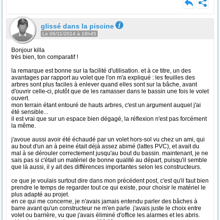
glissé dans la piscine
Le 06/11/2014 à 18h45
Bonjour killa
très bien, ton comparatif !
la remarque est bonne sur la facilité d'utilisation. et à ce titre, un des
avantages par rapport au volet que l'on m'a expliqué : les feuilles des
arbres sont plus faciles à enlever quand elles sont sur la bâche, avant
d'ouvrir celle-ci, plutôt que de les ramasser dans le bassin une fois le volet
ouvert.
mon terrain étant entouré de hauts arbres, c'est un argument auquel j'ai
été sensible...
il est vrai que sur un espace bien dégagé, la réflexion n'est pas forcément
la même.
j'avoue aussi avoir été échaudé par un volet hors-sol vu chez un ami, qui
au bout d'un an à peine était déjà assez abimé (lattes PVC), et avait du
mal à se dérouler correctement jusqu'au bout du bassin. maintenant, je ne
sais pas si c'était un matériel de bonne qualité au départ, puisqu'il semble
que là aussi, il y ait des différences importantes selon les constructeurs.
ce que je voulais surtout dire dans mon précédent post, c'est qu'il faut bien
prendre le temps de regarder tout ce qui existe, pour choisir le matériel le
plus adapté au projet.
en ce qui me concerne, je n'avais jamais entendu parler des bâches à
barre avant qu'un constructeur ne m'en parle. j'avais juste le choix entre
volet ou barrière, vu que j'avais éliminé d'office les alarmes et les abris.