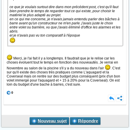
ce que je voulais surtout dire dans mon précédent post, c'est qu'il faut
bien prendre le temps de regarder tout ce qui existe, pour choisir le
matériel le plus adapté au projet.
en ce qui me concerne, je n'avais jamais entendu parler des bâches à
barre avant qu'un constructeur ne m'en parle. j'avais juste le choix
entre volet ou barrière, vu que j'avais éliminé d'office les alarmes et les
abris.
et je n'avais pas vu ton comparatif à l'époque
Merci, je l'ai fait il y a longtemps. Il faudrait que je le relise car les
choses évoluent tout le temps en fonction des nouveautés. Je verrai en
Novembre au salon de la piscine s'il y a du nouveau dans l'air
. C'est
sur qu'il existe des choses très pratiques comme L'aquagard et la
Coverseal mais on rentre sur des budget plus conséquent (prix d'un bon
volet immergé pour l'aquagard et + 15 à 20% pour la Coverseal). On est
loin du budget d'une bache à barres, c'est sure.
0
Nouveau sujet
Répondre