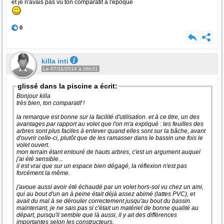
et je n'avais pas vu ton comparatif à l'époque
0
killa inti
Le 07/11/2014 à 06h31
glissé dans la piscine a écrit:
Bonjour killa
très bien, ton comparatif !
la remarque est bonne sur la facilité d'utilisation. et à ce titre, un des
avantages par rapport au volet que l'on m'a expliqué : les feuilles des
arbres sont plus faciles à enlever quand elles sont sur la bâche, avant
d'ouvrir celle-ci, plutôt que de les ramasser dans le bassin une fois le
volet ouvert.
mon terrain étant entouré de hauts arbres, c'est un argument auquel
j'ai été sensible...
il est vrai que sur un espace bien dégagé, la réflexion n'est pas
forcément la même.
j'avoue aussi avoir été échaudé par un volet hors-sol vu chez un ami,
qui au bout d'un an à peine était déjà assez abimé (lattes PVC), et
avait du mal à se dérouler correctement jusqu'au bout du bassin.
maintenant, je ne sais pas si c'était un matériel de bonne qualité au
départ, puisqu'il semble que là aussi, il y ait des différences
importantes selon les constructeurs.