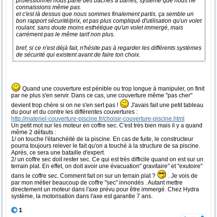
professionnel nous parle des bâches à barres, système que nous ne
connaissions même pas.
et c'est là dessus que nous sommes finalement partis. ça semble un
bon rapport sécurité/prix, et pas plus compliqué d'utilisation qu'un volet
roulant. sans doute moins esthétique qu'un volet immergé, mais
carrément pas le même tarif non plus.
bref, si ce n'est déjà fait, n'hésite pas à regarder les différents systèmes
de sécurité qui existent avant de faire ton choix.
Quand une couverture est pénible ou trop longue à manipuler, on finit
par ne plus s'en servir. Dans ce cas, une couverture même "pas cher"
devient trop chère si on ne s'en sert pas !
J'avais fait une petit tableau
du pour et du contre les différentes couvertures :
http://materiel-couverture-piscine.fr/choisir-couverture-piscine.html
Un petit mot sur les moteur en coffre sec. C'est très bien mais il y a quand
même 2 défauts :
1/ on touche l'étanchéité de la piscine. En cas de fuite, le constructeur
pourra toujours relever le fait qu'on a touché à la structure de sa piscine.
Après, ce sera une bataille d'expert.
2/ un coffre sec doit rester sec. Ce qui est très difficile quand on est sur un
terrain plat. En effet, on doit avoir une évacuation" gravitaire" et "exutoire"
dans le coffre sec. Comment fait on sur un terrain plat ?
. Je vois de
par mon métier beaucoup de coffre "sec" innondés . Autant mettre
directement un moteur dans l'axe prévu pour être immergé. Chez Hydra
système, la motorisation dans l'axe est garantie 7 ans.
1