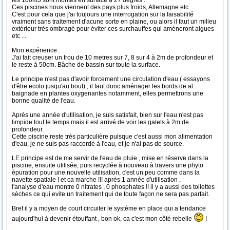
les 100m3 sont montés en surface à 27 degres .
Ces piscines nous viennent des pays plus froids, Allemagne etc ...
C'est pour cela que j'ai toujours une interrogation sur la faisabilité
vraiment sans traitement d'acune sorte en plaine, ou alors il faut un milieu
extérieur très ombragé pour éviter ces surchauffes qui amèneront algues
etc ...
Mon expérience :
J'ai fait creuser un trou de 10 metres sur 7, 8 sur 4 à 2m de profondeur et
le reste à 50cm. Bâche de bassin sur toute la surface.
Le principe n'est pas d'avoir forcement une circulation d'eau ( essayons
d'être ecolo jusqu'au bout) , il faut donc aménager les bords de al
baignade en plantes oxygenantes notamment, elles permettrons une
bonne qualité de l'eau.
Après une année d'utilisation, je suis satisfait, bien sur l'eau n'est pas
limpide tout le temps mais il est arrivé de voir les galets à 2m de
profondeur.
Cette piscine reste très particulière puisque c'est aussi mon alimentation
d'eau, je ne suis pas raccordé à l'eau, et je n'ai pas de source.
LE principe est de me servir de l'eau de pluie , mise en réserve dans la
piscine, ensuite utilisée, puis recyclée à nouveau à travers une phyto
épuration pour une nouvelle utilisation, c'est un peu comme dans la
navette spatiale ! et ca marche !!! après 1 année d'utilisation ,
l'analyse d'eau montre 0 nitrates , 0 phosphates !! il y a aussi des toilettes
sèches ce qui evite un traitement qui de toute façon ne sera pas parfait.
Bref il y a moyen de court circuiter le système en place qui a tendance
aujourd'hui à devenir étouffant , bon ok, ca c'est mon côté rebelle
!