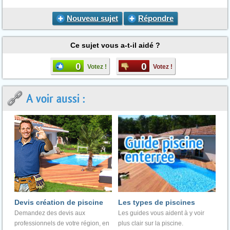
Nouveau sujet
Répondre
Ce sujet vous a-t-il aidé ?
0
0
Votez !
Votez !
A voir aussi :
Devis création de piscine
Les types de piscines
Demandez des devis aux
Les guides vous aident à y voir
professionnels de votre région, en
plus clair sur la piscine.