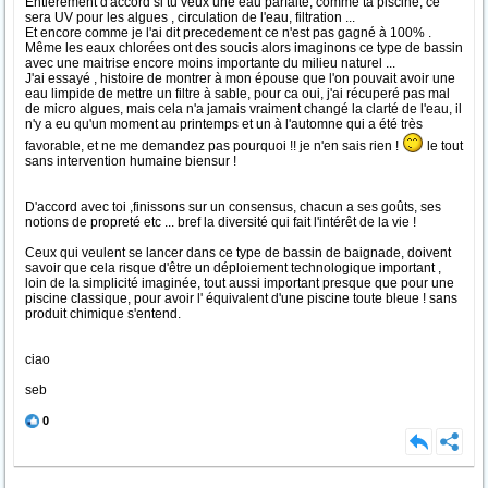
Entièrement d'accord si tu veux une eau parfaite, comme ta piscine, ce
sera UV pour les algues , circulation de l'eau, filtration ...
Et encore comme je l'ai dit precedement ce n'est pas gagné à 100% .
Même les eaux chlorées ont des soucis alors imaginons ce type de bassin
avec une maitrise encore moins importante du milieu naturel ...
J'ai essayé , histoire de montrer à mon épouse que l'on pouvait avoir une
eau limpide de mettre un filtre à sable, pour ca oui, j'ai récuperé pas mal
de micro algues, mais cela n'a jamais vraiment changé la clarté de l'eau, il
n'y a eu qu'un moment au printemps et un à l'automne qui a été très
favorable, et ne me demandez pas pourquoi !! je n'en sais rien !
le tout
sans intervention humaine biensur !
D'accord avec toi ,finissons sur un consensus, chacun a ses goûts, ses
notions de propreté etc ... bref la diversité qui fait l'intérêt de la vie !
Ceux qui veulent se lancer dans ce type de bassin de baignade, doivent
savoir que cela risque d'être un déploiement technologique important ,
loin de la simplicité imaginée, tout aussi important presque que pour une
piscine classique, pour avoir l' équivalent d'une piscine toute bleue ! sans
produit chimique s'entend.
ciao
seb
0