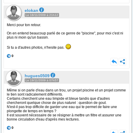
elokan
Le 18/11/2009 à 21h12
Merci pour ton retour.
On en entend beaucoup parlé de ce genre de "piscine", pour moi c'est ni
plus ni moin qu'un bassin.
Si tu a d'autres photos, n'hesite pas.
0
hugues0509
Le 19/11/2009 à 07h57
Même si on parle d'eau dans un trou, un projet piscine et un projet comme
le tien sont radicalement différents.
Certains cherchent une eau limpide et bleue tandis que d'autres
chercheront quelque chose de plus naturel : question de gout.
N'est-il pas trop difficile de garder une eau qui te permet de faire une
plongette de temps en temps ?
Il est souvent nécessaire de se résigner à mettre un filtre et assurer une
bonne circulation d'eau d'après mes lectures.
0