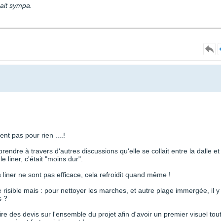
rait sympa.
nt pas pour rien ....!
rendre à travers d'autres discussions qu'elle se collait entre la dalle et 
le liner, c'était "moins dur".
s liner ne sont pas efficace, cela refroidit quand même !
e risible mais : pour nettoyer les marches, et autre plage immergée, il y
s ?
e des devis sur l'ensemble du projet afin d'avoir un premier visuel tou