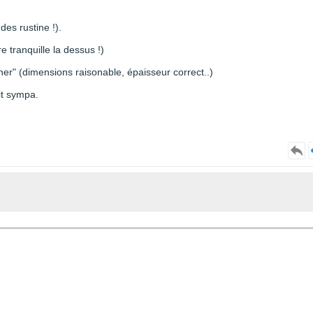
 des rustine !).
re tranquille la dessus !)
"liner" (dimensions raisonable, épaisseur correct..)
it sympa.