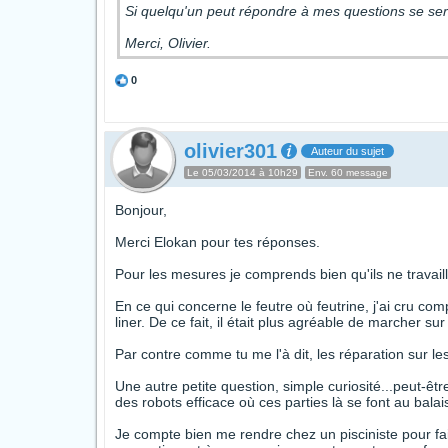
Si quelqu'un peut répondre à mes questions se se
Merci, Olivier.
0
olivier301
Auteur du sujet
Le 05/03/2014 à 10h29
Env. 60 message
Bonjour,
Merci Elokan pour tes réponses.
Pour les mesures je comprends bien qu'ils ne travaille
En ce qui concerne le feutre où feutrine, j'ai cru comp
liner. De ce fait, il était plus agréable de marcher sur 
Par contre comme tu me l'à dit, les réparation sur le
Une autre petite question, simple curiosité...peut-êtr
des robots efficace où ces parties là se font au balai
Je compte bien me rendre chez un pisciniste pour fair