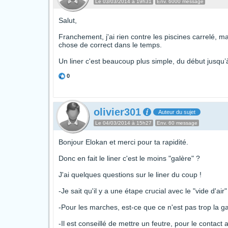
Le 03/03/2014 à 19h31
Env. 6000 message
Salut,
Franchement, j'ai rien contre les piscines carrelé,
chose de correct dans le temps.
Un liner c'est beaucoup plus simple, du début jusqu’à 
0
olivier301
Auteur du sujet
Le 04/03/2014 à 15h27
Env. 60 message
Bonjour Elokan et merci pour ta rapidité.
Donc en fait le liner c'est le moins "galère" ?
J'ai quelques questions sur le liner du coup !
-Je sait qu'il y a une étape crucial avec le "vide d'ai
-Pour les marches, est-ce que ce n'est pas trop la ga
-Il est conseillé de mettre un feutre, pour le contact