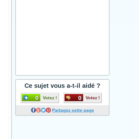
Ce sujet vous a-t-il aidé ?
0
0
Votez !
Votez !
Partagez cette page