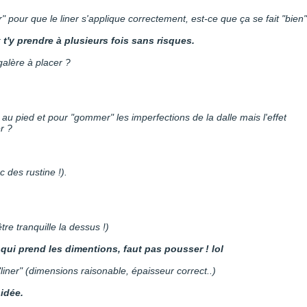
ir" pour que le liner s'applique correctement, est-ce que ça se fait "bien"
 t'y prendre à plusieurs fois sans risques.
galère à placer ?
t au pied et pour "gommer" les imperfections de la dalle mais l'effet
er ?
ec des rustine !).
être tranquille la dessus !)
nt qui prend les dimentions, faut pas pousser ! lol
n "liner" (dimensions raisonable, épaisseur correct..)
idée.