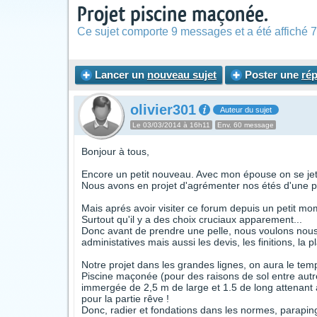
Projet piscine maçonée.
Ce sujet comporte 9 messages et a été affiché 7
Lancer un
nouveau sujet
Poster une
ré
olivier301
Auteur du sujet
Le 03/03/2014 à 16h11
Env. 60 message
Bonjour à tous,
Encore un petit nouveau. Avec mon épouse on se jett
Nous avons en projet d'agrémenter nos étés d'une pi
Mais aprés avoir visiter ce forum depuis un petit mom
Surtout qu'il y a des choix cruciaux apparement...
Donc avant de prendre une pelle, nous voulons nous
administatives mais aussi les devis, les finitions, la p
Notre projet dans les grandes lignes, on aura le temps
Piscine maçonée (pour des raisons de sol entre autre
immergée de 2,5 m de large et 1.5 de long attenant 
pour la partie rêve !
Donc, radier et fondations dans les normes, parapin