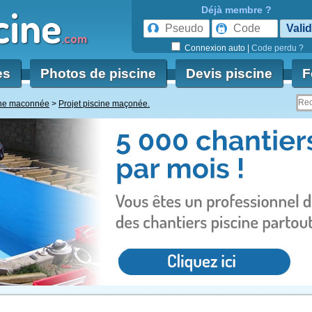
cine
Déjà membre ?
.com
Connexion auto
|
Code perdu ?
es
Photos de piscine
Devis piscine
F
ine maconnée
Projet piscine maçonée.