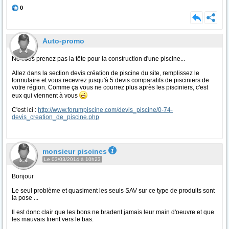
0
Auto-promo
Ne vous prenez pas la tête pour la construction d'une piscine...
Allez dans la section devis création de piscine du site, remplissez le
formulaire et vous recevrez jusqu'à 5 devis comparatifs de pisciniers de
votre région. Comme ça vous ne courrez plus après les pisciniers, c'est
eux qui viennent à vous
C'est ici :
http://www.forumpiscine.com/devis_piscine/0-74-
devis_creation_de_piscine.php
monsieur piscines
Le 03/03/2014 à 10h23
Bonjour
Le seul problème et quasiment les seuls SAV sur ce type de produits sont
la pose ...
Il est donc clair que les bons ne bradent jamais leur main d'oeuvre et que
les mauvais tirent vers le bas.