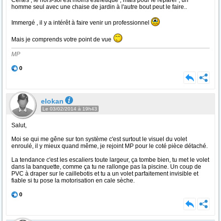
Certes , le hors-sol est moins esthétique , mais pour le réparer , un
homme seul avec une chaise de jardin à l'autre bout peut le faire..
Immergé , il y a intérêt à faire venir un professionnel
Mais je comprends votre point de vue
MP
0
elokan
Le 03/02/2014 à 19h43
Salut,
Moi se qui me gêne sur ton système c'est surtout le visuel du volet
enroulé, il y mieux quand même, je rejoint MP pour le coté pièce détaché.
La tendance c'est les escaliers toute largeur, ça tombe bien, tu met le volet
dans la banquette, comme ça tu ne rallonge pas la piscine. Un coup de
PVC à draper sur le caillebotis et tu a un volet parfaitement invisible et
fiable si tu pose la motorisation en cale sèche.
0