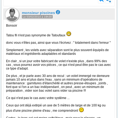
monsieur piscines
Le 03/02/2014 à 19h30
Bonsoir
Tatou fil n'est pas synonyme de Tatoufaux
donc vous n'êtes pas, ainsi que vous l'écrivez : " totalement dans l'erreur "
Simplement , les volets avec séparation sont le plus souvent équipés de
matériaux et ingrédients adaptables et standards
En clair , si un jour votre fabricant de volet n'existe plus , dans 99% des
cas , vous pourrez avoir vos pièces , ce qui n'est peut être pas le cas avec
ce type d'adapt.
De plus , et je parle avec 30 ans de recul : un volet immergé ne demeure
jamais 10 ans et plus dans l'eau , sans un minimum d'opérations de
maintenance : garnitures d'étanchéité et autres presse-étoupes , joints ,
font que si l'on a un bac indépendant , on peut , avec un minimum de
préparation , vider son bac volet sans vider sa piscine !!!
Ce qui n'est pas le cas avec votre système ...
Ceux qui ont déjà extirpé un axe de 5 mètres de large et de 100 kg ou
plus d'une piscine pleine d'eau , me comprendront