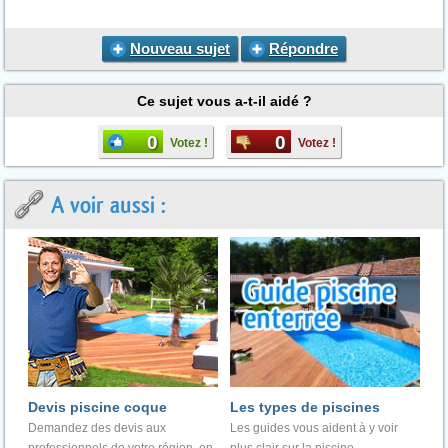
Nouveau sujet
Répondre
Ce sujet vous a-t-il aidé ?
0
0
Votez !
Votez !
A voir aussi :
Devis piscine coque
Les types de piscines
Demandez des devis aux
Les guides vous aident à y voir