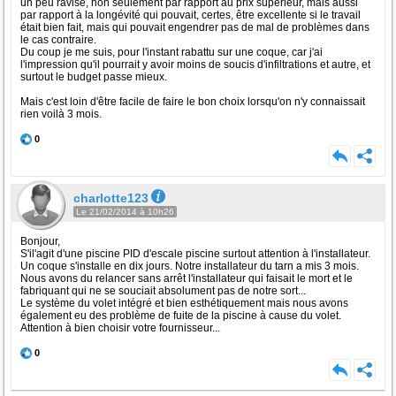
un peu ravisé, non seulement par rapport au prix supérieur, mais aussi
par rapport à la longévité qui pouvait, certes, être excellente si le travail
était bien fait, mais qui pouvait engendrer pas de mal de problèmes dans
le cas contraire.
Du coup je me suis, pour l'instant rabattu sur une coque, car j'ai
l'impression qu'il pourrait y avoir moins de soucis d'infiltrations et autre, et
surtout le budget passe mieux.
Mais c'est loin d'être facile de faire le bon choix lorsqu'on n'y connaissait
rien voilà 3 mois.
0
charlotte123
Le 21/02/2014 à 10h26
Bonjour,
S'il'agit d'une piscine PID d'escale piscine surtout attention à l'installateur.
Un coque s'installe en dix jours. Notre installateur du tarn a mis 3 mois.
Nous avons du relancer sans arrêt l'installateur qui faisait le mort et le
fabriquant qui ne se souciait absolument pas de notre sort...
Le système du volet intégré et bien esthétiquement mais nous avons
également eu des problème de fuite de la piscine à cause du volet.
Attention à bien choisir votre fournisseur...
0