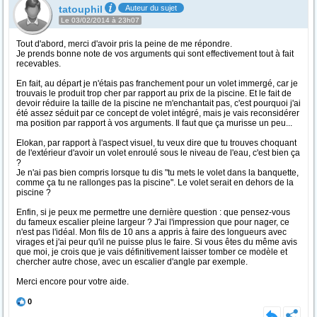
tatouphil
Auteur du sujet
Le 03/02/2014 à 23h07
Tout d'abord, merci d'avoir pris la peine de me répondre.
Je prends bonne note de vos arguments qui sont effectivement tout à fait
recevables.
En fait, au départ je n'étais pas franchement pour un volet immergé, car je
trouvais le produit trop cher par rapport au prix de la piscine. Et le fait de
devoir réduire la taille de la piscine ne m'enchantait pas, c'est pourquoi j'ai
été assez séduit par ce concept de volet intégré, mais je vais reconsidérer
ma position par rapport à vos arguments. Il faut que ça murisse un peu...
Elokan, par rapport à l'aspect visuel, tu veux dire que tu trouves choquant
de l'extérieur d'avoir un volet enroulé sous le niveau de l'eau, c'est bien ça
?
Je n'ai pas bien compris lorsque tu dis "tu mets le volet dans la banquette,
comme ça tu ne rallonges pas la piscine". Le volet serait en dehors de la
piscine ?
Enfin, si je peux me permettre une dernière question : que pensez-vous
du fameux escalier pleine largeur ? J'ai l'impression que pour nager, ce
n'est pas l'idéal. Mon fils de 10 ans a appris à faire des longueurs avec
virages et j'ai peur qu'il ne puisse plus le faire. Si vous êtes du même avis
que moi, je crois que je vais définitivement laisser tomber ce modèle et
chercher autre chose, avec un escalier d'angle par exemple.
Merci encore pour votre aide.
0