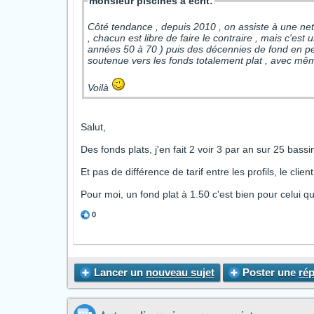
monsieur piscines a écrit:
Côté tendance , depuis 2010 , on assiste à une nette or
, chacun est libre de faire le contraire , mais c'es
années 50 à 70 ) puis des décennies de fond en pente progressives ( années 80 à 2000 ) on constate une demande
soutenue vers les fonds totalement plat , avec mê
Voilà
Salut,
Des fonds plats, j'en fait 2 voir 3 par an sur 25 bassins
Et pas de différence de tarif entre les profils, le clien
Pour moi, un fond plat à 1.50 c'est bien pour celui qui
0
Lancer un
nouveau sujet
Poster une
ré