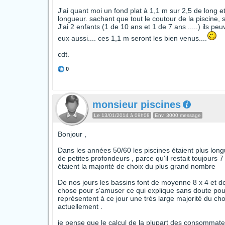
J'ai quant moi un fond plat à 1,1 m sur 2,5 de long et
longueur. sachant que tout le coutour de la piscine, 
J'ai 2 enfants (1 de 10 ans et 1 de 7 ans .....) ils peu
eux aussi.... ces 1,1 m seront les bien venus....
cdt.
0
monsieur piscines
Le 13/01/2014 à 09h08
Env. 3000 message
Bonjour ,
Dans les années 50/60 les piscines étaient plus longu
de petites profondeurs , parce qu'il restait toujours
étaient la majorité de choix du plus grand nombre
De nos jours les bassins font de moyenne 8 x 4 et d
chose pour s'amuser ce qui explique sans doute pour
représentent à ce jour une très large majorité du c
actuellement .
je pense que le calcul de la plupart des consommateur