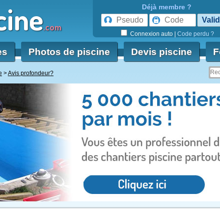
cine
Déjà membre ?
.com
Connexion auto
|
Code perdu ?
es
Photos de piscine
Devis piscine
F
e
Avis profondeur?