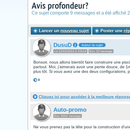
Avis profondeur?
Ce sujet comporte 9 messages et a été affiché 2
Lancer un
nouveau sujet
Poster une
ré
DusuD
Auteur du sujet
Le 12/01/2014 à 22h14
Env. 10 message
Bonsoir, nous allons bientôt faire construire une pi
partout. Moi, j'aimerais avoir une pente douce, de 
plus tôt. Si vous avez une des deux configurations,
0
Cliquez ici pour accéder à la meilleure répons
Auto-promo
Env. 6000 message
Ne vous prenez pas la tête pour la construction d'une