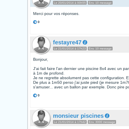
Le 20/01/2014 à 00h55
Env. 10 message
Merci pour vos réponses.
0
festayre47
Le 21/01/2014 à 17h23
Env. 10 message
Bonjour,
J'ai fait faire l'an dernier une piscine 8x4 avec un
à 1m de profond.
Je ne regrette absolument pas cette configuration. En
De plus a 1m50 perso j'ai juste pied (je mesure 1m70)
s'amuser... avec un ballon par exemple. Donc pire p
0
monsieur piscines
Le 21/01/2014 à 17h42
Env. 3000 message