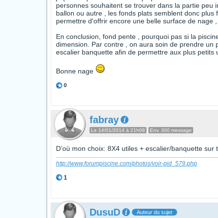
personnes souhaitent se trouver dans la partie peu
ballon ou autre , les fonds plats semblent donc plus 
permettre d'offrir encore une belle surface de nage 
En conclusion, fond pente , pourquoi pas si la piscin
dimension. Par contre , on aura soin de prendre un p
escalier banquette afin de permettre aux plus petits 
Bonne nage
0
fabray
Le 14/01/2014 à 21h08
Env. 300 message
D’où mon choix: 8X4 utiles + escalier/banquette sur t
http://www.forumpiscine.com/photos/voir-pid_579.php
1
DusuD
Auteur du sujet