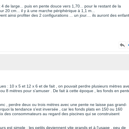
 4 de large... puis en pente douce vers 1,70... pour le restant de la
sur 20 cm... il y à une marche périphérique à 1,1 m...
vent ainsi profiter des 2 configurations ... un jour.... ils auront des enfan
es : 10 x 5 et 12 x 6 et de fait , on pouvait perdre plusieurs mètres av
 7 ou 8 mètres pour s'amuser . De fait à cette époque , les fonds en pent
onc , perdre deux ou trois mètres avec une pente ne laisse pas grand-
quoi la tendance s'est inversée , car les fonds plats en 150 ou 160
hoix des consommateurs au regard des piscines qui se construisent
s est simple : les petits deviennent vite grands et à l'usage , peu de