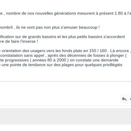
 vite , nombre de nos nouvelles générations mesurent à présent 1.80 à l'
au nombril , ils ne vont pas non plus s'amuser beaucoup !
ication sur de grands bassins et les plus petits bassins s'accordent
e de faire l'inverse !
 orientation des usagers vers les fonds plats en 150 / 160 . Là encore 
ne constatation sans appel , après des décennies de fosses à plonger (
nte progressives ( années 80 à 2000 ) on constate une demande
 une pointe de tendance sur des plages pour quelques privillégiés