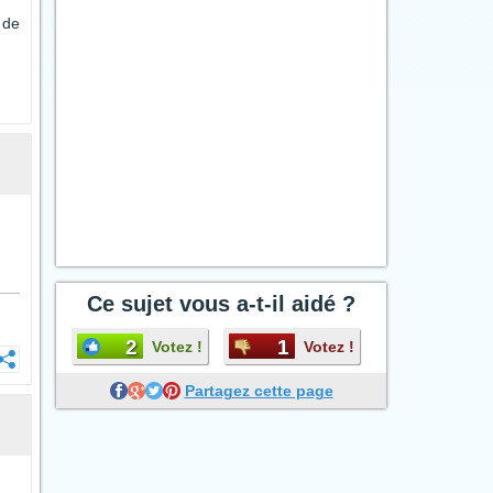
 de
Ce sujet vous a-t-il aidé ?
2
1
Votez !
Votez !
Partagez cette page