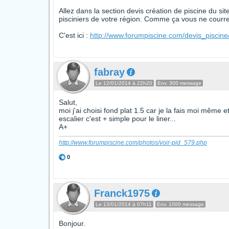
Allez dans la section devis création de piscine du si
pisciniers de votre région. Comme ça vous ne courrez
C'est ici :
http://www.forumpiscine.com/devis_piscine
fabray
Le 12/01/2014 à 22h20
Env. 300 message
Salut,
moi j'ai choisi fond plat 1.5 car je la fais moi même e
escalier c'est + simple pour le liner...
A+
http://www.forumpiscine.com/photos/voir-pid_579.php
0
Franck1975
Le 13/01/2014 à 07h11
Env. 1000 message
Bonjour.