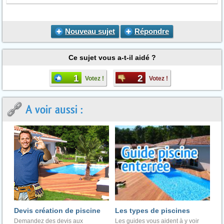
Nouveau sujet
Répondre
Ce sujet vous a-t-il aidé ?
1
2
Votez !
Votez !
A voir aussi :
Devis création de piscine
Les types de piscines
Demandez des devis aux
Les guides vous aident à y voir