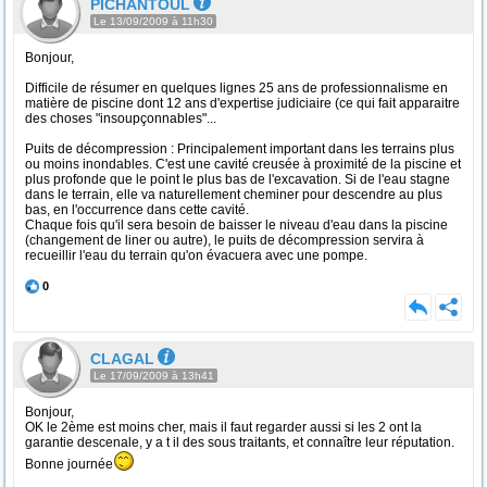
PICHANTOUL
Le 13/09/2009 à 11h30
Bonjour,
Difficile de résumer en quelques lignes 25 ans de professionnalisme en
matière de piscine dont 12 ans d'expertise judiciaire (ce qui fait apparaitre
des choses "insoupçonnables"...
Puits de décompression : Principalement important dans les terrains plus
ou moins inondables. C'est une cavité creusée à proximité de la piscine et
plus profonde que le point le plus bas de l'excavation. Si de l'eau stagne
dans le terrain, elle va naturellement cheminer pour descendre au plus
bas, en l'occurrence dans cette cavité.
Chaque fois qu'il sera besoin de baisser le niveau d'eau dans la piscine
(changement de liner ou autre), le puits de décompression servira à
recueillir l'eau du terrain qu'on évacuera avec une pompe.
0
CLAGAL
Le 17/09/2009 à 13h41
Bonjour,
OK le 2ème est moins cher, mais il faut regarder aussi si les 2 ont la
garantie descenale, y a t il des sous traitants, et connaître leur réputation.
Bonne journée