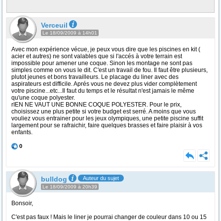
Verceuil
Le 18/09/2009 à 14h01
Avec mon expérience vécue, je peux vous dire que les piscines en kit (
acier et autres) ne sont valables que si l'accés à votre terrain est
impossible pour amener une coque. Sinon les montage ne sont pas
simples comme on vous le dit. C'est un travail de fou. Il faut être plusieurs,
plutot jeunes et bons travailleurs. Le placage du liner avec des
aspirateurs est difficile. Aprés vous ne devez plus vider complètement
votre piscine...etc...Il faut du temps et le résultat n'est jamais le même
qu'une coque polyester.
rIEN NE VAUT UNE BONNE COQUE POLYESTER. Pour le prix,
choisissez une plus petite si votre budget est serré. A moins que vous
vouliez vous entrainer pour les jeux olympiques, une petite piscine suffit
largement pour se rafraichir, faire quelques brasses et faire plaisir à vos
enfants.
0
bulldog
Auteur du sujet
Le 18/09/2009 à 20h39
Bonsoir,
C'est pas faux ! Mais le liner je pourrai changer de couleur dans 10 ou 15