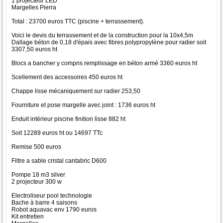
1 projecteur LED
Margelles Pierra
Total : 23700 euros TTC (piscine + terrassement).
Voici le devis du terrassement et de la construction pour la 10x4,5m
Dallage béton de 0,18 d'épais avec fibres polypropylène pour radier soit
3307,50 euros ht
Blocs a bancher y compris remplissage en béton armé 3360 euros ht
Scellement des accessoires 450 euros ht
Chappe lisse mécaniquement sur radier 253,50
Fourniture et pose margelle avec joint : 1736 euros ht
Enduit intérieur piscine finition lisse 882 ht
Soit 12289 euros ht ou 14697 TTc
Remise 500 euros
Filtre a sable cristal cantabric D600
Pompe 18 m3 silver
2 projecteur 300 w
Electroliseur pool technologie
Bache à barre 4 saisons
Robot aquavac env 1790 euros
Kit entretien