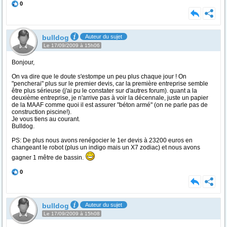
0
bulldog
Auteur du sujet
Le 17/09/2009 à 15h06
Bonjour,
On va dire que le doute s'estompe un peu plus chaque jour ! On
"pencherai" plus sur le premier devis, car la première entreprise semble
être plus sérieuse (j'ai pu le constater sur d'autres forum). quant a la
deuxième entreprise, je n'arrive pas à voir la décennale, juste un papier
de la MAAF comme quoi il est assurer "béton armé" (on ne parle pas de
construction piscine!).
Je vous tiens au courant.
Bulldog.
PS: De plus nous avons renégocier le 1er devis à 23200 euros en
changeant le robot (plus un indigo mais un X7 zodiac) et nous avons
gagner 1 mêtre de bassin.
0
bulldog
Auteur du sujet
Le 17/09/2009 à 15h08