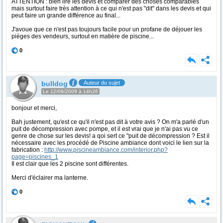
ATTENTION : bien lire les devis et comparer des choses comparables
mais surtout faire très attention à ce qui n'est pas "dit" dans les devis et qui
peut faire un grande différence au final...
J'avoue que ce n'est pas toujours facile pour un profane de déjouer les
pièges des vendeurs, surtout en matière de piscine...
0
bulldog
Auteur du sujet
Le 12/09/2009 à 14h26
bonjour et merci,
Bah justement, qu'est ce qu'il n'est pas dit à votre avis ? On m'a parlé d'un
puit de décompression avec pompe, et il est vrai que je n'ai pas vu ce
genre de chose sur les devis! a qoi sert ce "puit de décompression ? Est il
nécessaire avec les procédé de Piscine ambiance dont voici le lien sur la
fabrication :
http://www.piscineambiance.com/interior.php?
page=piscines_1
Il est clair que les 2 piscine sont différentes.
Merci d'éclairer ma lanterne.
0