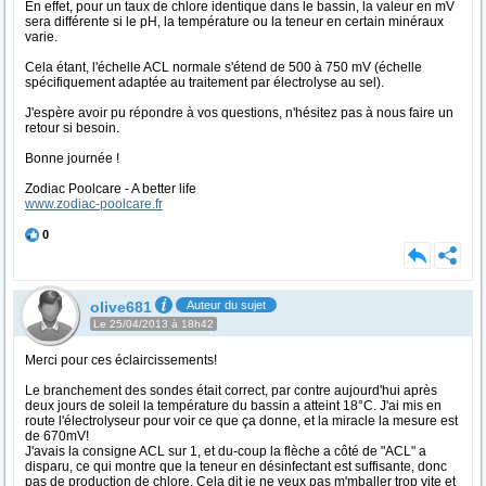
En effet, pour un taux de chlore identique dans le bassin, la valeur en mV
sera différente si le pH, la température ou la teneur en certain minéraux
varie.
Cela étant, l'échelle ACL normale s'étend de 500 à 750 mV (échelle
spécifiquement adaptée au traitement par électrolyse au sel).
J'espère avoir pu répondre à vos questions, n'hésitez pas à nous faire un
retour si besoin.
Bonne journée !
Zodiac Poolcare - A better life
www.zodiac-poolcare.fr
0
olive681
Auteur du sujet
Le 25/04/2013 à 18h42
Merci pour ces éclaircissements!
Le branchement des sondes était correct, par contre aujourd'hui après
deux jours de soleil la température du bassin a atteint 18°C. J'ai mis en
route l'électrolyseur pour voir ce que ça donne, et la miracle la mesure est
de 670mV!
J'avais la consigne ACL sur 1, et du-coup la flèche a côté de "ACL" a
disparu, ce qui montre que la teneur en désinfectant est suffisante, donc
pas de production de chlore. Cela dit je ne veux pas m'mballer trop vite et