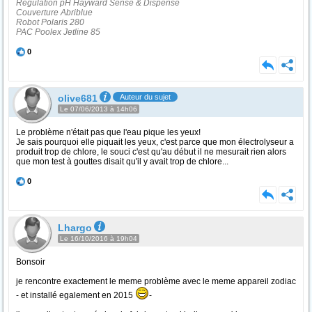
Régulation pH Hayward Sense & Dispense
Couverture Abriblue
Robot Polaris 280
PAC Poolex Jetline 85
0
olive681
Auteur du sujet
Le 07/06/2013 à 14h06
Le problème n'était pas que l'eau pique les yeux!
Je sais pourquoi elle piquait les yeux, c'est parce que mon électrolyseur a
produit trop de chlore, le souci c'est qu'au début il ne mesurait rien alors
que mon test à gouttes disait qu'il y avait trop de chlore...
0
Lhargo
Le 16/10/2016 à 19h04
Bonsoir
je rencontre exactement le meme problème avec le meme appareil zodiac
- et installé egalement en 2015
-