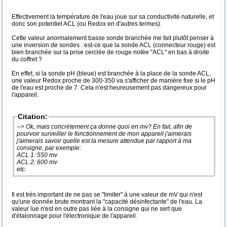
Effectivement la température de l'eau joue sur sa conductivité naturelle, et
donc son potentiel ACL (ou Redox en d'autres termes).
Cette valeur anormalement basse sonde branchée me fait plutôt penser à
une inversion de sondes : est-ce que la sonde ACL (connecteur rouge) est
bien branchée sur la prise cerclée de rouge notée "ACL" en bas à droite
du coffret ?
En effet, si la sonde pH (bleue) est branchée à la place de la sonde ACL,
une valeur Redox proche de 300-350 va s'afficher de manière fixe si le pH
de l'eau est proche de 7. Cela n'est heureusement pas dangereux pour
l'appareil.
Citation:
--> Ok, mais concrètement ça donne quoi en mv? En fait, afin de
pourvoir surveiller le fonctionnement de mon appareil j'aimerais
j'aimerais savoir quelle est la mesure attendue par rapport à ma
consigne, par exemple:
ACL 1: 550 mv
ACL 2: 600 mv
etc.
Il est très important de ne pas se "limiter" à une valeur de mV qui n'est
qu'une donnée brute montrant la "capacité désinfectante" de l'eau. La
valeur lue n'est en outre pas liée à la consigne qui ne sert que
d'étalonnage pour l'électronique de l'appareil.