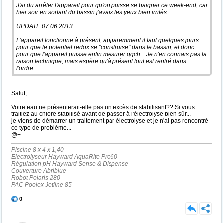
J'ai du arrêter l'appareil pour qu'on puisse se baigner ce week-end, car
hier soir en sortant du bassin j'avais les yeux bien irrités...
UPDATE 07.06.2013:
L'appareil fonctionne à présent, apparemment il faut quelques jours
pour que le potentiel redox se "construise" dans le bassin, et donc
pour que l'appareil puisse enfin mesurer qqch... Je n'en connais pas la
raison technique, mais espère qu'à présent tout est rentré dans
l'ordre...
Salut,
Votre eau ne présenterait-elle pas un excès de stabilisant?? Si vous
traitiez au chlore stabilisé avant de passer à l'électrolyse bien sûr...
je viens de démarrer un traitement par électrolyse et je n'ai pas rencontré
ce type de problème...
@+
Piscine 8 x 4 x 1,40
Electrolyseur Hayward AquaRite Pro60
Régulation pH Hayward Sense & Dispense
Couverture Abriblue
Robot Polaris 280
PAC Poolex Jetline 85
0