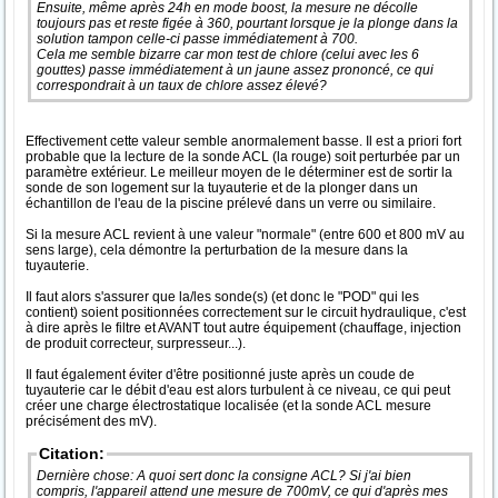
Ensuite, même après 24h en mode boost, la mesure ne décolle
toujours pas et reste figée à 360, pourtant lorsque je la plonge dans la
solution tampon celle-ci passe immédiatement à 700.
Cela me semble bizarre car mon test de chlore (celui avec les 6
gouttes) passe immédiatement à un jaune assez prononcé, ce qui
correspondrait à un taux de chlore assez élevé?
Effectivement cette valeur semble anormalement basse. Il est a priori fort
probable que la lecture de la sonde ACL (la rouge) soit perturbée par un
paramètre extérieur. Le meilleur moyen de le déterminer est de sortir la
sonde de son logement sur la tuyauterie et de la plonger dans un
échantillon de l'eau de la piscine prélevé dans un verre ou similaire.
Si la mesure ACL revient à une valeur "normale" (entre 600 et 800 mV au
sens large), cela démontre la perturbation de la mesure dans la
tuyauterie.
Il faut alors s'assurer que la/les sonde(s) (et donc le "POD" qui les
contient) soient positionnées correctement sur le circuit hydraulique, c'est
à dire après le filtre et AVANT tout autre équipement (chauffage, injection
de produit correcteur, surpresseur...).
Il faut également éviter d'être positionné juste après un coude de
tuyauterie car le débit d'eau est alors turbulent à ce niveau, ce qui peut
créer une charge électrostatique localisée (et la sonde ACL mesure
précisément des mV).
Citation:
Dernière chose: A quoi sert donc la consigne ACL? Si j'ai bien
compris, l'appareil attend une mesure de 700mV, ce qui d'après mes