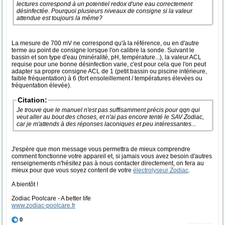
lectures correspond à un potentiel redox d'une eau correctement
désinfectée. Pourquoi plusieurs niveaux de consigne si la valeur
attendue est toujours la même?
La mesure de 700 mV ne correspond qu'à la référence, ou en d'autre
terme au point de consigne lorsque l'on calibre la sonde. Suivant le
bassin et son type d'eau (minéralité, pH, température...), la valeur ACL
requise pour une bonne désinfection varie, c'est pour cela que l'on peut
adapter sa propre consigne ACL de 1 (petit bassin ou piscine intérieure,
faible fréquentation) à 6 (fort ensoleillement / températures élevées ou
fréquentation élevée).
Citation:
Je trouve que le manuel n'est pas suffisamment précis pour qqn qui
veut aller au bout des choses, et n'ai pas encore tenté le SAV Zodiac,
car je m'attends à des réponses laconiques et peu intéressantes...
J'espère que mon message vous permettra de mieux comprendre
comment fonctionne votre appareil et, si jamais vous avez besoin d'autres
renseignements n'hésitez pas à nous contacter directement, on fera au
mieux pour que vous soyez content de votre
électrolyseur Zodiac
.
A bientôt !
Zodiac Poolcare - A better life
www.zodiac-poolcare.fr
0