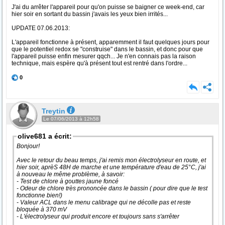
J'ai du arrêter l'appareil pour qu'on puisse se baigner ce week-end, car
hier soir en sortant du bassin j'avais les yeux bien irrités...
UPDATE 07.06.2013:
L'appareil fonctionne à présent, apparemment il faut quelques jours pour
que le potentiel redox se "construise" dans le bassin, et donc pour que
l'appareil puisse enfin mesurer qqch... Je n'en connais pas la raison
technique, mais espère qu'à présent tout est rentré dans l'ordre...
0
Treytin
Le 07/06/2013 à 12h58
olive681 a écrit:
Bonjour!
Avec le retour du beau temps, j'ai remis mon électrolyseur en route, et
hier soir, aprèS 48H de marche et une température d'eau de 25°C, j'ai
à nouveau le même problème, à savoir:
- Test de chlore à gouttes jaune foncé
- Odeur de chlore très prononcée dans le bassin ( pour dire que le test
fonctionne bien!)
- Valeur ACL dans le menu calibrage qui ne décolle pas et reste
bloquée à 370 mV
- L'électrolyseur qui produit encore et toujours sans s'arrêter