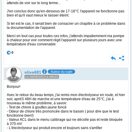
attends de voir sur le long terme...
J'en conclus donc qu'en-dessous de 17-18°C l'appareil ne fonctionne pas
bien et qu'il vaut mieux le laisser éteint.
Si tel est le cas, il serait bien de consacrer un chapitre à ce problème dans
la documentation de l'appareil.
Merci en tout cas pour toutes ces infos, j'attends impatiemment ma pompe
à chaleur pour voir comment régit l'appareil sur plusieurs jours avec une
température d'eau convenable
0
olive681
Auteur du sujet
Le 06/06/2013 à 08h32
Bonjour!
Avec le retour du beau temps, j'ai remis mon électrolyseur en route, et hier
soir, aprèS 48H de marche et une température d'eau de 25°C, j'ai à
nouveau le même problème, à savoir:
- Test de chlore à gouttes jaune foncé
- Odeur de chlore très prononcée dans le bassin ( pour dire que le test
fonctionne bien!)
- Valeur ACL dans le menu calibrage qui ne décolle pas et reste bloquée
à 370 mV
- L'électrolyseur qui produit encore et toujours sans s'arrêter