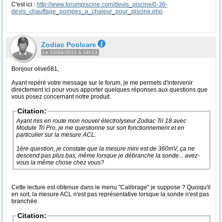
C'est ici :
http://www.forumpiscine.com/devis_piscine/0-36-
devis_chauffage_pompes_a_chaleur_pour_piscine.php
Zodiac Poolcare
Le 24/04/2013 à 14h13
Bonjour olive681,
Ayant repéré votre message sur le forum, je me permets d'intervenir
directement ici pour vous apporter quelques réponses aux questions que
vous posez concernant notre produit.
Citation:
Ayant mis en route mon nouvel électrolyseur Zodiac Tri 18 avec
Module Tri Pro, je me questionne sur son fonctionnement et en
particulier sur la mesure ACL.
1ère question, je constate que la mesure mini est de 360mV, ça ne
descend pas plus bas, même lorsque je débranche la sonde... avez-
vous la même chose chez vous?
Cette lecture est obtenue dans le menu "Calibrage" je suppose ? Quoiqu'il
en soit, la mesure ACL n'est pas représentative lorsque la sonde n'est pas
branchée.
Citation: