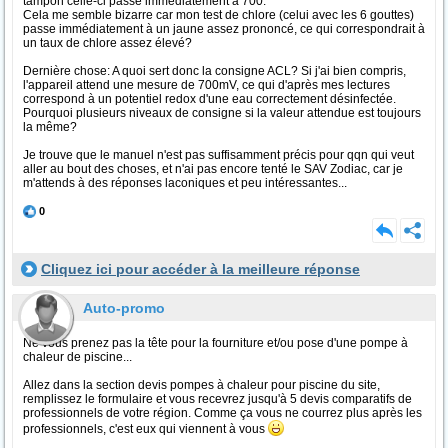
tampon celle-ci passe immédiatement à 700.
Cela me semble bizarre car mon test de chlore (celui avec les 6 gouttes)
passe immédiatement à un jaune assez prononcé, ce qui correspondrait à
un taux de chlore assez élevé?
Dernière chose: A quoi sert donc la consigne ACL? Si j'ai bien compris,
l'appareil attend une mesure de 700mV, ce qui d'après mes lectures
correspond à un potentiel redox d'une eau correctement désinfectée.
Pourquoi plusieurs niveaux de consigne si la valeur attendue est toujours
la même?
Je trouve que le manuel n'est pas suffisamment précis pour qqn qui veut
aller au bout des choses, et n'ai pas encore tenté le SAV Zodiac, car je
m'attends à des réponses laconiques et peu intéressantes...
0
Cliquez ici pour accéder à la meilleure réponse
Auto-promo
Ne vous prenez pas la tête pour la fourniture et/ou pose d'une pompe à
chaleur de piscine...
Allez dans la section devis pompes à chaleur pour piscine du site,
remplissez le formulaire et vous recevrez jusqu'à 5 devis comparatifs de
professionnels de votre région. Comme ça vous ne courrez plus après les
professionnels, c'est eux qui viennent à vous