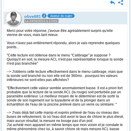
olive681
Auteur du sujet
Le 24/04/2013 à 17h51
Merci pour votre réponse, j'avoue être agréablement surpris qu'elle
vienne de vous, mais tant mieux.
Vous n'avez pas entièrement répondu, alors je vais reprendre quelques
points...
"Cette lecture est obtenue dans le menu "Calibrage" je suppose ?
Quoiqu'il en soit, la mesure ACL n'est pas représentative lorsque la sonde
n'est pas branchée"
--> J'obtiens cette lecture effectivement dans le menu calibrage, mais que
la sonde soit branché ou non elle est de 360mv... pourquoi les valeurs
inférieures ne sont-elles pas affichées?
"Effectivement cette valeur semble anormalement basse. Il est a priori fort
probable que la lecture de la sonde ACL (la rouge) soit perturbée par un
paramètre extérieur. Le meilleur moyen de le déterminer est de sortir la
sonde de son logement sur la tuyauterie et de la plonger dans un
échantillon de l'eau de la piscine prélevé dans un verre ou similaire. "
--> J'vais déjà fait cette manip et exprès prélevé de l'eau ou niveau des
buses de refoulement, là où l'eau doit avoir le taux de chlore le plus élevé,
mais aucun résultat, la mesure ne bouge pas d'un poil.
J'ai acheté mon appareil en même temps que mon voisin et je constate le
même phénomène chez lui, à savoir chlore ok mais mesure ACL basse