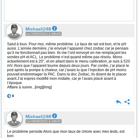
Michael@68
Le 15/05/2021 à 08h45
Salut à tous. Pour moi, même problème. Le taux de sel est bon, et le pH
aussi. L’année dernière, j’ai envoyé l’appareil chez zodiac car je pensais
qu’il ne fonctionnait pas bien. Ils me l’ont renvoyé en me remplaçant les
sondes pH et ACL. Le problème n’est quand même pas résolu. Mono
actuellement est à 20°, et en allant dans le menu calibration, je suis à 520
mV. Alors que l’appareil tourne depuis deux jours. Par contre, j’ai placé le
pod après la pompe à chaleur, car j’avais lu que l’injection de pH moins
pouvait endommager la PAC. Dans la doc Zodiac, ils disent de le placer
avant.J’ai expres modifié mon installe, car je l’avais placé avant à
l’époque.
Affaire à suivre...[img][/img]
0
Michael@68
Le 09/06/2021 à 19h37
Le problème persiste Alors que mon taux de chlore avec mes tests, est
bon.