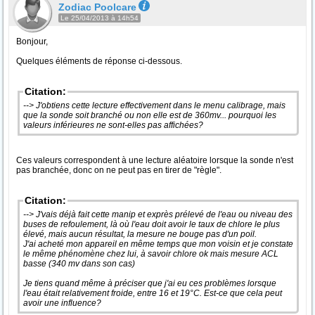
Zodiac Poolcare
Le 25/04/2013 à 14h54
Bonjour,
Quelques éléments de réponse ci-dessous.
Citation:
--> J'obtiens cette lecture effectivement dans le menu calibrage, mais
que la sonde soit branché ou non elle est de 360mv... pourquoi les
valeurs inférieures ne sont-elles pas affichées?
Ces valeurs correspondent à une lecture aléatoire lorsque la sonde n'est
pas branchée, donc on ne peut pas en tirer de "règle".
Citation:
--> J'vais déjà fait cette manip et exprès prélevé de l'eau ou niveau des
buses de refoulement, là où l'eau doit avoir le taux de chlore le plus
élevé, mais aucun résultat, la mesure ne bouge pas d'un poil.
J'ai acheté mon appareil en même temps que mon voisin et je constate
le même phénomène chez lui, à savoir chlore ok mais mesure ACL
basse (340 mv dans son cas)
Je tiens quand même à préciser que j'ai eu ces problèmes lorsque
l'eau était relativement froide, entre 16 et 19°C. Est-ce que cela peut
avoir une influence?