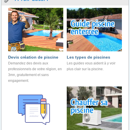
Devis création de piscine
Les types de piscines
Demandez des devis aux
Les guides vous aident à y voir
professionnels de votre région, en
plus clair sur la piscine.
3mn, gratuitement et sans
engagement.