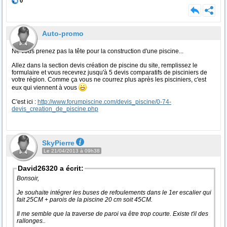
0
Auto-promo
Ne vous prenez pas la tête pour la construction d'une piscine...
Allez dans la section devis création de piscine du site, remplissez le
formulaire et vous recevrez jusqu'à 5 devis comparatifs de pisciniers de
votre région. Comme ça vous ne courrez plus après les pisciniers, c'est
eux qui viennent à vous
C'est ici :
http://www.forumpiscine.com/devis_piscine/0-74-
devis_creation_de_piscine.php
SkyPierre
Le 21/04/2013 à 09h38
David26320 a écrit:
Bonsoir,
Je souhaite intégrer les buses de refoulements dans le 1er escalier qui
fait 25CM + parois de la piscine 20 cm soit 45CM.
Il me semble que la traverse de paroi va être trop courte. Existe t'il des
rallonges..