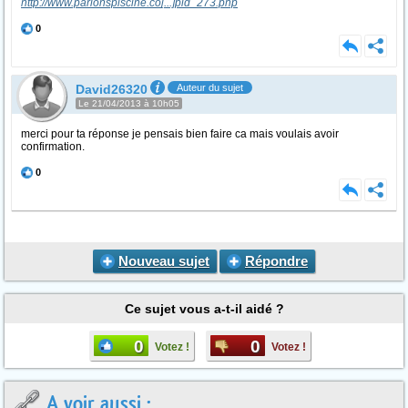
http://www.parlonspiscine.co
[...]
pid_273.php
0
David26320
Auteur du sujet
Le 21/04/2013 à 10h05
merci pour ta réponse je pensais bien faire ca mais voulais avoir
confirmation.
0
Nouveau sujet
Répondre
Ce sujet vous a-t-il aidé ?
0
0
Votez !
Votez !
A voir aussi :