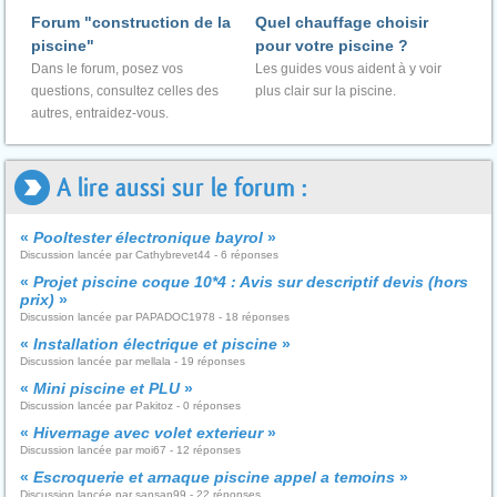
Forum "construction de la
Quel chauffage choisir
piscine"
pour votre piscine ?
Dans le forum, posez vos
Les guides vous aident à y voir
questions, consultez celles des
plus clair sur la piscine.
autres, entraidez-vous.
A lire aussi sur le forum :
«
Pooltester électronique bayrol
»
Discussion lancée par Cathybrevet44 - 6 réponses
«
Projet piscine coque 10*4 : Avis sur descriptif devis (hors
prix)
»
Discussion lancée par PAPADOC1978 - 18 réponses
«
Installation électrique et piscine
»
Discussion lancée par mellala - 19 réponses
«
Mini piscine et PLU
»
Discussion lancée par Pakitoz - 0 réponses
«
Hivernage avec volet exterieur
»
Discussion lancée par moi67 - 12 réponses
«
Escroquerie et arnaque piscine appel a temoins
»
Discussion lancée par sansan99 - 22 réponses