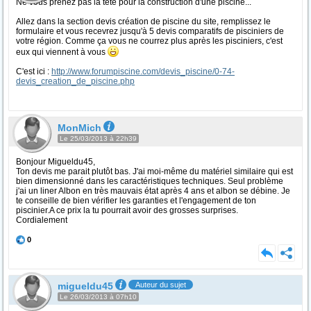
Ne vous prenez pas la tête pour la construction d'une piscine...
Allez dans la section devis création de piscine du site, remplissez le
formulaire et vous recevrez jusqu'à 5 devis comparatifs de pisciniers de
votre région. Comme ça vous ne courrez plus après les pisciniers, c'est
eux qui viennent à vous
C'est ici :
http://www.forumpiscine.com/devis_piscine/0-74-
devis_creation_de_piscine.php
MonMich
Le 25/03/2013 à 22h39
Bonjour Migueldu45,
Ton devis me parait plutôt bas. J'ai moi-même du matériel similaire qui est
bien dimensionné dans les caractéristiques techniques. Seul problème
j'ai un liner Albon en très mauvais état après 4 ans et albon se débine. Je
te conseille de bien vérifier les garanties et l'engagement de ton
piscinier.A ce prix la tu pourrait avoir des grosses surprises.
Cordialement
0
migueldu45
Auteur du sujet
Le 26/03/2013 à 07h10