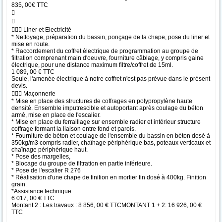
835, 00€ TTC


 Liner et Electricité
* Nettoyage, préparation du bassin, ponçage de la chape, pose du liner et
mise en route.
* Raccordement du coffret électrique de programmation au groupe de
filtration comprenant main d'oeuvre, fourniture câblage, y compris gaine
électrique, pour une distance maximum filtre/coffret de 15ml.
1 089, 00 € TTC
Seule, l'amenée électrique à notre coffret n'est pas prévue dans le présent
devis.
 Maçonnerie
* Mise en place des structures de coffrages en polypropylène haute
densité. Ensemble imputrescible et autoportant après coulage du béton
armé, mise en place de l'escalier.
* Mise en place du ferraillage sur ensemble radier et intérieur structure
coffrage formant la liaison entre fond et parois.
* Fourniture de béton et coulage de l'ensemble du bassin en béton dosé à
350kg/m3 compris radier, chaînage périphérique bas, poteaux verticaux et
chaînage périphérique haut.
* Pose des margelles,
* Blocage du groupe de filtration en partie inférieure.
* Pose de l'escalier R 276
* Réalisation d'une chape de finition en mortier fin dosé à 400kg. Finition
grain.
*Assistance technique.
6 017, 00 € TTC
Montant 2 : Les travaux : 8 856, 00 € TTCMONTANT 1 + 2: 16 926, 00 €
TTC