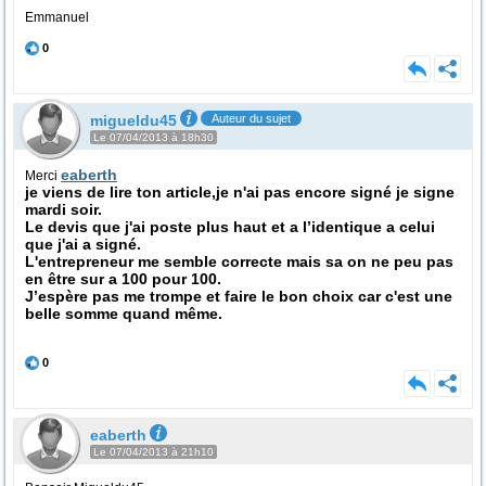
Emmanuel
0
migueldu45
Auteur du sujet
Le 07/04/2013 à 18h30
eaberth
Merci
je viens de lire ton article,je n'ai pas encore signé je signe
mardi soir.
Le devis que j'ai poste plus haut et a l’identique a celui
que j'ai a signé.
L'entrepreneur me semble correcte mais sa on ne peu pas
en être sur a 100 pour 100.
J’espère pas me trompe et faire le bon choix car c'est une
belle somme quand même.
0
eaberth
Le 07/04/2013 à 21h10