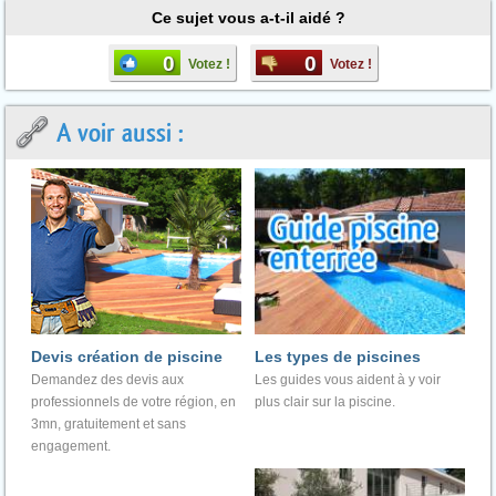
Ce sujet vous a-t-il aidé ?
0
0
Votez !
Votez !
A voir aussi :
Devis création de piscine
Les types de piscines
Demandez des devis aux
Les guides vous aident à y voir
professionnels de votre région, en
plus clair sur la piscine.
3mn, gratuitement et sans
engagement.