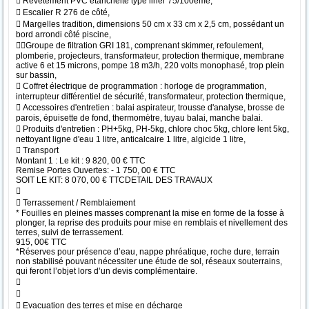
 Revêtement PVC étanchéité type liner 75/100ème,
 Escalier R 276 de côté,
 Margelles tradition, dimensions 50 cm x 33 cm x 2,5 cm, possédant un
bord arrondi côté piscine,
Groupe de filtration GRI 181, comprenant skimmer, refoulement,
plomberie, projecteurs, transformateur, protection thermique, membrane
active 6 et 15 microns, pompe 18 m3/h, 220 volts monophasé, trop plein
sur bassin,
 Coffret électrique de programmation : horloge de programmation,
interrupteur différentiel de sécurité, transformateur, protection thermique,
 Accessoires d'entretien : balai aspirateur, trousse d'analyse, brosse de
parois, épuisette de fond, thermomètre, tuyau balai, manche balai.
 Produits d'entretien : PH+5kg, PH-5kg, chlore choc 5kg, chlore lent 5kg,
nettoyant ligne d'eau 1 litre, anticalcaire 1 litre, algicide 1 litre,
 Transport
Montant 1 : Le kit : 9 820, 00 € TTC
Remise Portes Ouvertes: - 1 750, 00 € TTC
SOIT LE KIT: 8 070, 00 € TTCDETAIL DES TRAVAUX

 Terrassement / Remblaiement
* Fouilles en pleines masses comprenant la mise en forme de la fosse à
plonger, la reprise des produits pour mise en remblais et nivellement des
terres, suivi de terrassement.
915, 00€ TTC
*Réserves pour présence d’eau, nappe phréatique, roche dure, terrain
non stabilisé pouvant nécessiter une étude de sol, réseaux souterrains,
qui feront l’objet lors d’un devis complémentaire.


 Evacuation des terres et mise en décharge