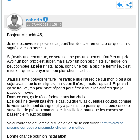
eaberth
Le 07/04/2013 à 15h40
Bonjour Migueldu45,
Je ne découvre tes posts qu'aujourd'hui, donc sûrement après que tu ais
signé avec ton pisciniste.
Si j'avais une remarque, ce serait de ne pas uniquement t'arrêter au prix.
Avoir un bon prix c'est super, mais avoir un bon pisciniste sur lequel on
après
peut compter
l'installation, donc une fois la piscine terminée, c'est
mieux ... quitte à payer un peu plus cher à l'achat.
J'aurais aimé pouvoir te faire lire l'article que j'ai rédigé sur mon blog à ce
sujet avant que tu ne signes, mais bon il n'est jamais trop tard. Et puis si
ça se trouve, ton pisciniste répond peut-être à tous les critères que je
passe en revue.
Dans ce cas, ça te réconfortera dans ton choix.
Et si celà ne devait pas être le cas, ou que tu as quelques doutes, comme
tu viens seulement de signer, il y a pas mal de points que tu peux encore
surveiller de près au moment de l'installation pour que les choses se
passent le mieux possible.
Voici l'adresse de l'article si tu as envie de le consulter :
http://www.sa-
piscine.com/votre-pisciniste-choisir-le-meilleur
Bonne chance pour ton installation