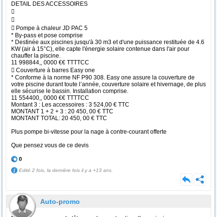
DETAIL DES ACCESSOIRES


 Pompe à chaleur JD PAC 5
* By-pass et pose comprise
* Destinée aux piscines jusqu'à 30 m3 et d'une puissance restituée de 4.6
KW (air à 15°C), elle capte l'énergie solaire contenue dans l'air pour
chauffer la piscine.
11 998844,, 0000 €€ TTTTCC
 Couverture à barres Easy one
* Conforme à la norme NF P90 308. Easy one assure la couverture de
votre piscine durant toute l’année, couverture solaire et hivernage, de plus
elle sécurise le bassin. Installation comprise.
11 554400,, 0000 €€ TTTTCC
Montant 3 : Les accessoires : 3 524,00 € TTC
MONTANT 1 + 2 + 3 : 20 450, 00 € TTC
MONTANT TOTAL: 20 450, 00 € TTC
Plus pompe bi-vitesse pour la nage à contre-courant offerte
Que pensez vous de ce devis
0
Edité 2 fois, la dernière fois il y a +13 ans.
Auto-promo