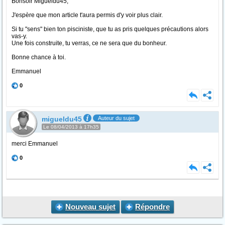
Bonsoir Migueldu45,
J'espère que mon article t'aura permis d'y voir plus clair.
Si tu "sens" bien ton pisciniste, que tu as pris quelques précautions alors
vas-y.
Une fois construite, tu verras, ce ne sera que du bonheur.
Bonne chance à toi.
Emmanuel
0
migueldu45
Auteur du sujet
Le 08/04/2013 à 17h35
merci Emmanuel
0
Nouveau sujet
Répondre