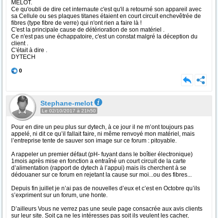
MELOT.
Ce qu'oubli de dire cet internaute c'est qu'il a retourné son appareil avec
sa Cellule ou ses plaques titanes étaient en court circuit enchevêtrée de
fibres (type fibre de verre) qui n'ont rien a faire là !
C'est la principale cause de détérioration de son matériel .
Ce n'est pas une échappatoire, c'est un constat malgré la déception du
client .
C'était à dire .
DYTECH
0
Stephane-melot
Le 02/10/2017 à 21h50
Pour en dire un peu plus sur dytech, à ce jour il ne m’ont toujours pas
appelé, ni dit ce qu’il fallait faire, ni même renvoyé mon matériel, mais
l’entreprise tente de sauver son image sur ce forum : pitoyable.
A rappeler un premier défaut (pH- fuyant dans le boîtier électronique)
1mois après mise en fonction a entraîné un court circuit de la carte
d’alimentation (rapport de dytech à l’appui) mais ils cherchent à se
dédouaner sur ce forum en rejetant la cause sur moi...ou des fibres...
Depuis fin juillet je n’ai pas de nouvelles d’eux et c’est en Octobre qu’ils
s’expriment sur un forum, une honte.
D’ailleurs Vous ne verrez pas une seule page consacrée aux avis clients
sur leur site. Soit ça ne les intéresses pas soit ils veulent les cacher,