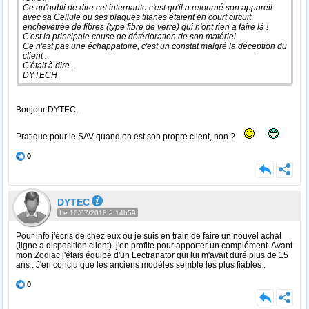
Ce qu'oubli de dire cet internaute c'est qu'il a retourné son appareil
avec sa Cellule ou ses plaques titanes étaient en court circuit
enchevêtrée de fibres (type fibre de verre) qui n'ont rien a faire là !
C'est la principale cause de détérioration de son matériel .
Ce n'est pas une échappatoire, c'est un constat malgré la déception du
client .
C'était à dire .
DYTECH
Bonjour DYTEC,
Pratique pour le SAV quand on est son propre client, non ?
0
DYTEC
Le 10/07/2018 à 14h59
Pour info j'écris de chez eux ou je suis en train de faire un nouvel achat
(ligne a disposition client). j'en profite pour apporter un complément. Avant
mon Zodiac j'étais équipé d'un Lectranator qui lui m'avait duré plus de 15
ans . J'en conclu que les anciens modèles semble les plus fiables .
0