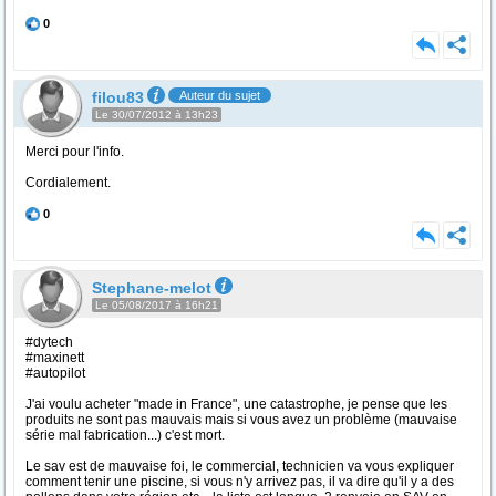
0
filou83
Auteur du sujet
Le 30/07/2012 à 13h23
Merci pour l'info.
Cordialement.
0
Stephane-melot
Le 05/08/2017 à 16h21
#dytech
#maxinett
#autopilot
J'ai voulu acheter "made in France", une catastrophe, je pense que les
produits ne sont pas mauvais mais si vous avez un problème (mauvaise
série mal fabrication...) c'est mort.
Le sav est de mauvaise foi, le commercial, technicien va vous expliquer
comment tenir une piscine, si vous n'y arrivez pas, il va dire qu'il y a des