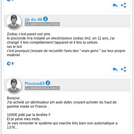
jiji du 46
Le 19/07/2018 à 07h54
Zodiac c'est pareil voir pire.
le pisciniste m'a installé un electrolyseur zodiac lm2, en 11 ans, j'ai
changé 3 fois complètement l'appareil et 4 fois la cellule.
ras le bol.
c'est pourquoi j'essaie de recueillir l'avis des " vrais gens " sur leur propre
matériel
0
Piscine83
Le 06/09/2018 à 14h12
Bonjour.
J'ai acheté un stérilisateur pH auto dytec croyant acheter du haut de
gamme made on France...
1000€ jetté par la fenêtre !!
Et je pèse mes mots..
Je vais remonter le système qui marche très bien non automatique a
137€...