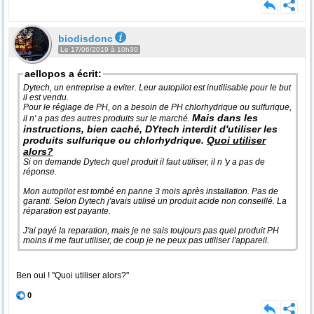
biodisdonc
Le 17/06/2019 à 10h30
aellopos a écrit:
Dytech, un entreprise a eviter. Leur autopilot est inutilisable pour le but
il est vendu.
Pour le réglage de PH, on a besoin de PH chlorhydrique ou sulfurique,
Mais dans les
il n' a pas des autres produits sur le marché.
instructions, bien caché, DYtech interdit d'utiliser les
produits sulfurique ou chlorhydrique.
Quoi utiliser
alors?
Si on demande Dytech quel produit il faut utiliser, il n 'y a pas de
réponse.
Mon autopilot est tombé en panne 3 mois après installation. Pas de
garanti. Selon Dytech j'avais utilisé un produit acide non conseillé. La
réparation est payante.
J'ai payé la reparation, mais je ne sais toujours pas quel produit PH
moins il me faut utiliser, de coup je ne peux pas utiliser l'appareil.
Ben oui ! "Quoi utiliser alors?"
0