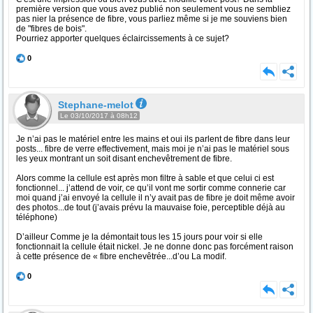
première version que vous avez publié non seulement vous ne sembliez
pas nier la présence de fibre, vous parliez même si je me souviens bien
de "fibres de bois".
Pourriez apporter quelques éclaircissements à ce sujet?
0
Stephane-melot
Le 03/10/2017 à 08h12
Je n’ai pas le matériel entre les mains et oui ils parlent de fibre dans leur
posts... fibre de verre effectivement, mais moi je n’ai pas le matériel sous
les yeux montrant un soit disant enchevêtrement de fibre.
Alors comme la cellule est après mon filtre à sable et que celui ci est
fonctionnel... j’attend de voir, ce qu’il vont me sortir comme connerie car
moi quand j’ai envoyé la cellule il n’y avait pas de fibre je doit même avoir
des photos...de tout (j’avais prévu la mauvaise foie, perceptible déjà au
téléphone)
D’ailleur Comme je la démontait tous les 15 jours pour voir si elle
fonctionnait la cellule était nickel. Je ne donne donc pas forcément raison
à cette présence de « fibre enchevêtrée...d’ou La modif.
0