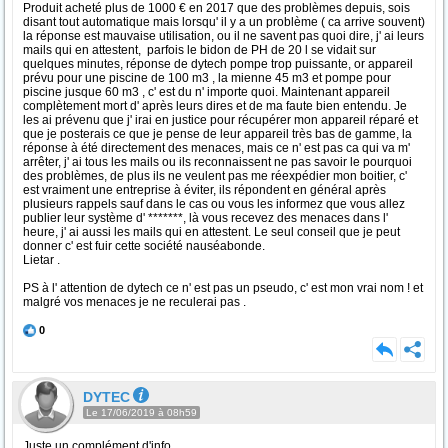
Produit acheté plus de 1000 € en 2017 que des problèmes depuis, sois
disant tout automatique mais lorsqu' il y a un problème ( ca arrive souvent)
la réponse est mauvaise utilisation, ou il ne savent pas quoi dire, j' ai leurs
mails qui en attestent, parfois le bidon de PH de 20 l se vidait sur
quelques minutes, réponse de dytech pompe trop puissante, or appareil
prévu pour une piscine de 100 m3 , la mienne 45 m3 et pompe pour
piscine jusque 60 m3 , c' est du n' importe quoi. Maintenant appareil
complètement mort d' après leurs dires et de ma faute bien entendu. Je
les ai prévenu que j' irai en justice pour récupérer mon appareil réparé et
que je posterais ce que je pense de leur appareil très bas de gamme, la
réponse à été directement des menaces, mais ce n' est pas ca qui va m'
arrêter, j' ai tous les mails ou ils reconnaissent ne pas savoir le pourquoi
des problèmes, de plus ils ne veulent pas me réexpédier mon boitier, c'
est vraiment une entreprise à éviter, ils répondent en général après
plusieurs rappels sauf dans le cas ou vous les informez que vous allez
publier leur système d' *******, là vous recevez des menaces dans l'
heure, j' ai aussi les mails qui en attestent. Le seul conseil que je peut
donner c' est fuir cette société nauséabonde.
Lietar .
PS à l' attention de dytech ce n' est pas un pseudo, c' est mon vrai nom ! et
malgré vos menaces je ne reculerai pas .
0
DYTEC
Le 17/06/2019 à 08h59
Juste un complément d'info,