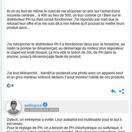
Ils on eu tout de même le culot de me proposer un prix sur l'achat d'une
nouvelle centrale... à 400 au lieu de 500, un truc comme ça ! Bien sur le
distributeur PH lui était censé fonctionner. J'ai répondu par mail que je
refusait leur offre et je me suis dit à moi même qu'il pouvait se mettre leurs
produit dans...
J'ai rebrancher le distributeur Ph il a fonctionner deux jour, le troisième, au
matin la pompe se désamorçait, au démarrage du moteur plus régulateur
le clapet est resté bloqué, ça m'a vidé le bidon de 20L de PH dans la
piscine, jusqu'à désamorçage faute de produit.
J'ai tout débranché... bientôt je posterait une photo avec un appareil neuf
et un gros marteau enfoncé dedans !! pour montrer l'utilité de ces produits.
0
aellopos
Le 10/05/2019 à 18h06
Dytech, un entreprise a eviter. Leur autopilot est inutilisable pour le but il
est vendu.
Pour le réglage de PH, on a besoin de PH chlorhydrique ou sulfurique, il