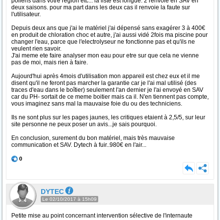
pollens dans votre région etc... la liste est longue. 2 renvoie en SAV en
deux saisons. pour ma part dans les deux cas il renvoie la faute sur
l'utilisateur.
Depuis deux ans que j'ai le matériel j'ai dépensé sans exagérer 3 à 400€
en produit de chloration choc et autre, j'ai aussi vidé 2fois ma piscine pour
changer l'eau, parce que l'electrolyseur ne fonctionne pas et qu'ils ne
veulent rien savoir.
J'ai meme ete faire analyser mon eau pour etre sur que cela ne vienne
pas de moi, mais rien à faire.
Aujourd'hui après 4mois d'utilisation mon appareil est chez eux et il me
disent qu'il ne feront pas marcher la garantie car je l'ai mal utilisé (des
traces d'eau dans le boîtier) seulement l'an dernier je l'ai envoyé en SAV
car du PH- sortait de ce meme boitier mais ca il. N'en tiennent pas compte,
vous imaginez sans mal la mauvaise foie du ou des techniciens.
Ils ne sont plus sur les pages jaunes, les critiques etaient à 2,5/5, sur leur
site personne ne peux poser un avis...je sais pourquoi.
En conclusion, surement du bon matériel, mais très mauvaise
communication et SAV. Dytech à fuir..980€ en l'air...
0
DYTEC
Le 02/10/2017 à 15h09
Petite mise au point concernant intervention sélective de l'internaute