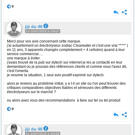
0
jiji du 46
Le 10/07/2018 à 10h37
Merci pour vos avis concernant cette marque.
j'ai actuellement un électrolyseur zodiac Clearwater et c'est une vrai ***** (
en 11 ans, 3 appareils changés completement + 4 cellules) quand à leur
service commercial.....
une marque à éviter.
j'avais trouvé de la pub sur dytech sur internet je les ai contacté en leur
demandant ou je pouvais des références clients et comme vous l'avez dit,
c'est l'omerta.
je resume la situation, 1 seul avis positif exprimé sur dytech.
alors je reviens au problème initial, y a t-il un site ou l'on peut trouver des
critiques comparatives objectives fiables et sérieuses des différents
électrolyseurs sur le marché ?
ou alors avez vous des recommandations à faire sur tel ou tel produit
0
jiji du 46
Le 10/07/2018 à 10h38