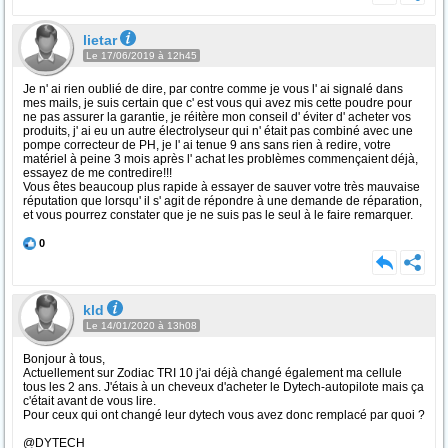
lietar
Le 17/06/2019 à 12h45
Je n' ai rien oublié de dire, par contre comme je vous l' ai signalé dans
mes mails, je suis certain que c' est vous qui avez mis cette poudre pour
ne pas assurer la garantie, je réitère mon conseil d' éviter d' acheter vos
produits, j' ai eu un autre électrolyseur qui n' était pas combiné avec une
pompe correcteur de PH, je l' ai tenue 9 ans sans rien à redire, votre
matériel à peine 3 mois après l' achat les problèmes commençaient déjà,
essayez de me contredire!!!
Vous êtes beaucoup plus rapide à essayer de sauver votre très mauvaise
réputation que lorsqu' il s' agit de répondre à une demande de réparation,
et vous pourrez constater que je ne suis pas le seul à le faire remarquer.
0
kld
Le 14/01/2020 à 13h08
Bonjour à tous,
Actuellement sur Zodiac TRI 10 j'ai déjà changé également ma cellule
tous les 2 ans. J'étais à un cheveux d'acheter le Dytech-autopilote mais ça
c'était avant de vous lire.
Pour ceux qui ont changé leur dytech vous avez donc remplacé par quoi ?
@DYTECH