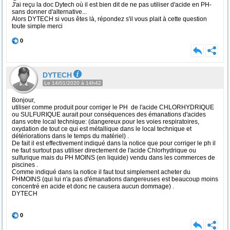
J'ai reçu la doc Dytech où il est bien dit de ne pas utiliser d'acide en PH-
sans donner d'alternative...
Alors DYTECH si vous êtes là, répondez s'il vous plait à cette question
toute simple merci
0
DYTECH
Le 14/01/2020 à 14h42
Bonjour,
utiliser comme produit pour corriger le PH de l'acide CHLORHYDRIQUE
ou SULFURIQUE aurait pour conséquences des émanations d'acides
dans votre local technique: (dangereux pour les voies respiratoires,
oxydation de tout ce qui est métallique dans le local technique et
détériorations dans le temps du matériel) .
De fait il est effectivement indiqué dans la notice que pour corriger le ph il
ne faut surtout pas utiliser directement de l'acide Chlorhydrique ou
sulfurique mais du PH MOINS (en liquide) vendu dans les commerces de
piscines .
Comme indiqué dans la notice il faut tout simplement acheter du
PHMOINS (qui lui n'a pas d'émanations dangereuses est beaucoup moins
concentré en acide et donc ne causera aucun dommage) .
DYTECH
0