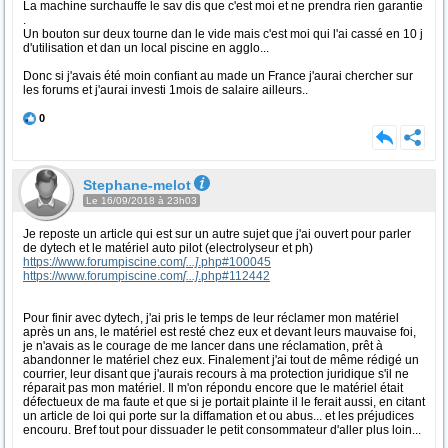
La machine surchauffe le sav dis que c'est moi et ne prendra rien garantie
.
Un bouton sur deux tourne dan le vide mais c'est moi qui l'ai cassé en 10 j
d'utilisation et dan un local piscine en agglo...
Donc si j'avais été moin confiant au made un France j'aurai chercher sur
les forums et j'aurai investi 1mois de salaire ailleurs..
0
Stephane-melot
Le 16/09/2018 à 23h03
Je reposte un article qui est sur un autre sujet que j'ai ouvert pour parler
de dytech et le matériel auto pilot (electrolyseur et ph)
https://www.forumpiscine.com
[...]
.php#100045
https://www.forumpiscine.com
[...]
.php#112442
Pour finir avec dytech, j'ai pris le temps de leur réclamer mon matériel
après un ans, le matériel est resté chez eux et devant leurs mauvaise foi,
je n'avais as le courage de me lancer dans une réclamation, prêt à
abandonner le matériel chez eux. Finalement j'ai tout de même rédigé un
courrier, leur disant que j'aurais recours à ma protection juridique s'il ne
réparait pas mon matériel. Il m'on répondu encore que le matériel était
défectueux de ma faute et que si je portait plainte il le ferait aussi, en citant
un article de loi qui porte sur la diffamation et ou abus... et les préjudices
encouru. Bref tout pour dissuader le petit consommateur d'aller plus loin...