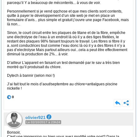
parcequ’il Y a beaucoup de mécontents... à vous de voir.
Personnellement si je vend qqchose et que mes clients sont contents,
quitte à payer le développement d’un site web je met en place un
formulaire d’avis... plus simple et gratuit j’ouvre une page Facebook, mais
là non...
Sinon, le court circuit entre les plaques de titane et de la fibre, empêche
une électrolyse de l’eau à un endroit là où il y a des tiges filetées, le
restant des plaques 98% faisant toujours le travail. Les fibres si fibre il y
a..sont conductrices tout comme l’eau donc là où il y a des fibres il n’y a
pas d’electrolyse Mais partout ailleurs oui...cela a peut être effectivement
diminué la production de 2%... à voir.
D’ailleur L’appareil en faisant un test demandé par le sav a très bien
montré qu’il produisait du chlore.
Dytech à bannir (selon moi !)
J’ai fait tout le mois d’aout/septembre au chlore+antialgues piscine
nickelle !
0
olivier921
Le 02/10/2017 à 23h24
Bonsoir,
C'est une impression ou bien vous avez modifié votre post? Dans la