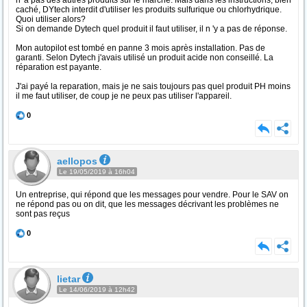
n' a pas des autres produits sur le marché. Mais dans les instructions, bien
caché, DYtech interdit d'utiliser les produits sulfurique ou chlorhydrique.
Quoi utiliser alors?
Si on demande Dytech quel produit il faut utiliser, il n 'y a pas de réponse.
Mon autopilot est tombé en panne 3 mois après installation. Pas de
garanti. Selon Dytech j'avais utilisé un produit acide non conseillé. La
réparation est payante.
J'ai payé la reparation, mais je ne sais toujours pas quel produit PH moins
il me faut utiliser, de coup je ne peux pas utiliser l'appareil.
0
aellopos
Le 19/05/2019 à 16h04
Un entreprise, qui répond que les messages pour vendre. Pour le SAV on
ne répond pas ou on dit, que les messages décrivant les problèmes ne
sont pas reçus
0
lietar
Le 14/06/2019 à 12h42