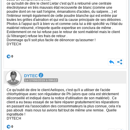
ce qu'oubli de dire le client Lietar c'est qu'il a retourné une centrale
électrolyseur en très mauvais état recouverte de blanc (comme une
poudre dont on ne sait l'origine, émanations d'acides, du salpere....) et
l'intérieur rempli également de cette poudre blanche qui est entrée par
toutes les grilles d'aération et qui est la cause principale de ses déboires .
Photos à l'appui qu'il à bien vu et comme cela lui a été spécifié vu l'état du
matériel retourné, n'importe quelle expertise en conclura de même .
Evidemment on ne lui refuse pas le retour de sont matériel mais le client
(à l'étranger) refuse les frais de retour .
Dommage qu'il soit plus facile de dénoncer qu'assumer !
DYTECH
0
DYTEC
Le 17/06/2019 à 09h12
Ce qu'oubli de dire le client Aellopos, c'est qu'il a utiliser de l'acide
chlorhydrique avec son régulateur de Ph (alors que cela est strictement
déconseillé et indiqué dans la notice d'utilisation de son matériel) . Ce
client a eu beau essayé de se faire réparer gratuitement les réparations
en passant via l'association des consommateurs la plus connue, cela n'a
pas abouti mais nous lui avions fait tout de même une remise. Quelle
ingratitude !
DYTECH
0