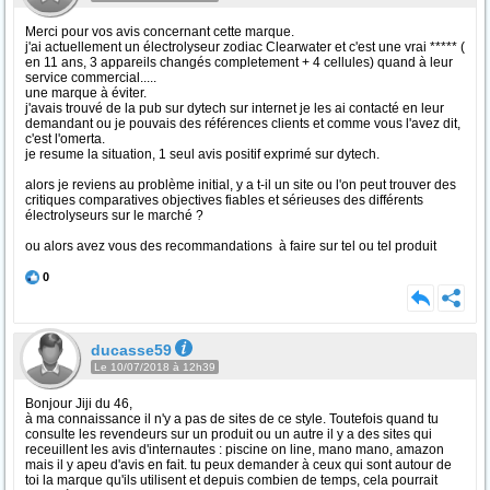
Merci pour vos avis concernant cette marque.
j'ai actuellement un électrolyseur zodiac Clearwater et c'est une vrai ***** (
en 11 ans, 3 appareils changés completement + 4 cellules) quand à leur
service commercial.....
une marque à éviter.
j'avais trouvé de la pub sur dytech sur internet je les ai contacté en leur
demandant ou je pouvais des références clients et comme vous l'avez dit,
c'est l'omerta.
je resume la situation, 1 seul avis positif exprimé sur dytech.
alors je reviens au problème initial, y a t-il un site ou l'on peut trouver des
critiques comparatives objectives fiables et sérieuses des différents
électrolyseurs sur le marché ?
ou alors avez vous des recommandations à faire sur tel ou tel produit
0
ducasse59
Le 10/07/2018 à 12h39
Bonjour Jiji du 46,
à ma connaissance il n'y a pas de sites de ce style. Toutefois quand tu
consulte les revendeurs sur un produit ou un autre il y a des sites qui
receuillent les avis d'internautes : piscine on line, mano mano, amazon
mais il y apeu d'avis en fait. tu peux demander à ceux qui sont autour de
toi la marque qu'ils utilisent et depuis combien de temps, cela pourrait