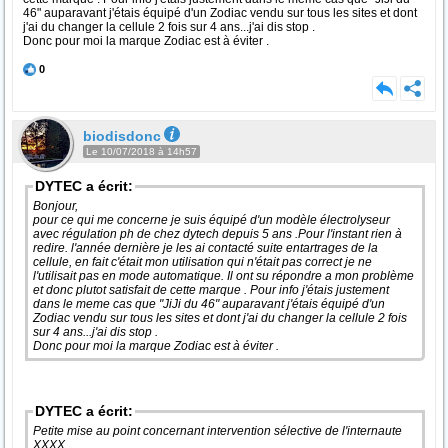
46" auparavant j'étais équipé d'un Zodiac vendu sur tous les sites et dont
j'ai du changer la cellule 2 fois sur 4 ans...j'ai dis stop .
Donc pour moi la marque Zodiac est à éviter .
0
biodisdonc
Le 10/07/2018 à 14h57
DYTEC a écrit:
Bonjour,
pour ce qui me concerne je suis équipé d'un modèle électrolyseur
avec régulation ph de chez dytech depuis 5 ans .Pour l'instant rien à
redire. l'année dernière je les ai contacté suite entartrages de la
cellule, en fait c'était mon utilisation qui n'était pas correct je ne
l'utilisait pas en mode automatique. Il ont su répondre a mon problème
et donc plutot satisfait de cette marque . Pour info j'étais justement
dans le meme cas que "JiJi du 46" auparavant j'étais équipé d'un
Zodiac vendu sur tous les sites et dont j'ai du changer la cellule 2 fois
sur 4 ans...j'ai dis stop .
Donc pour moi la marque Zodiac est à éviter .
DYTEC a écrit:
Petite mise au point concernant intervention sélective de l'internaute
XXXX.