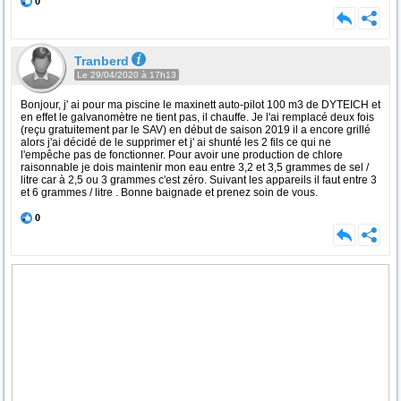
0
Tranberd
Le 29/04/2020 à 17h13
Bonjour, j' ai pour ma piscine le maxinett auto-pilot 100 m3 de DYTEICH et
en effet le galvanomètre ne tient pas, il chauffe. Je l'ai remplacé deux fois
(reçu gratuitement par le SAV) en début de saison 2019 il a encore grillé
alors j'ai décidé de le supprimer et j' ai shunté les 2 fils ce qui ne
l'empêche pas de fonctionner. Pour avoir une production de chlore
raisonnable je dois maintenir mon eau entre 3,2 et 3,5 grammes de sel /
litre car à 2,5 ou 3 grammes c'est zéro. Suivant les appareils il faut entre 3
et 6 grammes / litre . Bonne baignade et prenez soin de vous.
0