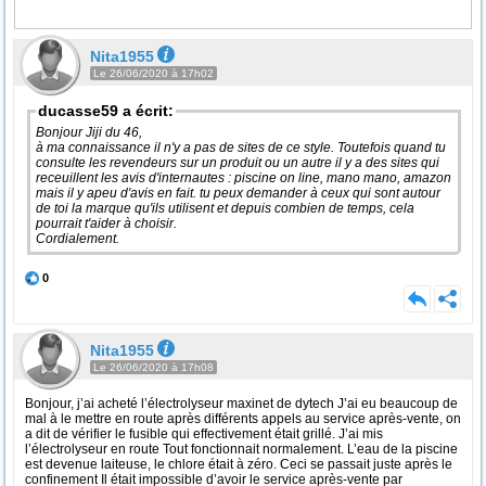
Nita1955
Le 26/06/2020 à 17h02
ducasse59 a écrit:
Bonjour Jiji du 46,
à ma connaissance il n'y a pas de sites de ce style. Toutefois quand tu
consulte les revendeurs sur un produit ou un autre il y a des sites qui
receuillent les avis d'internautes : piscine on line, mano mano, amazon
mais il y apeu d'avis en fait. tu peux demander à ceux qui sont autour
de toi la marque qu'ils utilisent et depuis combien de temps, cela
pourrait t'aider à choisir.
Cordialement.
0
Nita1955
Le 26/06/2020 à 17h08
Bonjour, j’ai acheté l’électrolyseur maxinet de dytech J’ai eu beaucoup de
mal à le mettre en route après différents appels au service après-vente, on
a dit de vérifier le fusible qui effectivement était grillé. J’ai mis
l’électrolyseur en route Tout fonctionnait normalement. L’eau de la piscine
est devenue laiteuse, le chlore était à zéro. Ceci se passait juste après le
confinement Il était impossible d’avoir le service après-vente par