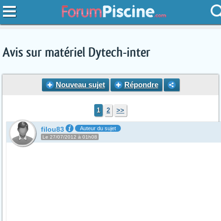
Avis sur matériel Dytech-inter
Nouveau sujet
Répondre
1
2
>>
filou83
Auteur du sujet
Le 27/07/2012 à 01h08