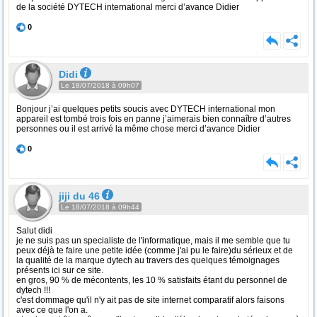
de la société DYTECH international merci d’avance Didier
0
Didi
Le 18/07/2018 à 09h07
Bonjour j’ai quelques petits soucis avec DYTECH international mon
appareil est tombé trois fois en panne j’aimerais bien connaître d’autres
personnes ou il est arrivé la même chose merci d’avance Didier
0
jiji du 46
Le 18/07/2018 à 09h44
Salut didi
je ne suis pas un specialiste de l'informatique, mais il me semble que tu
peux déjà te faire une petite idée (comme j'ai pu le faire)du sérieux et de
la qualité de la marque dytech au travers des quelques témoignages
présents ici sur ce site.
en gros, 90 % de mécontents, les 10 % satisfaits étant du personnel de
dytech !!!
c'est dommage qu'il n'y ait pas de site internet comparatif alors faisons
avec ce que l'on a.