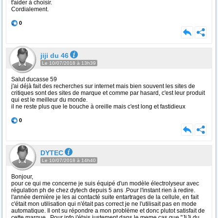
t'aider à choisir.
Cordialement.
0
jiji du 46
Le 10/07/2018 à 13h39
Salut ducasse 59
j'ai déjà fait des recherches sur internet mais bien souvent les sites de
critiques sont des sites de marque et comme par hasard, c'est leur produit
qui est le meilleur du monde.
il ne reste plus que le bouche à oreille mais c'est long et fastidieux
0
DYTEC
Le 10/07/2018 à 14h40
Bonjour,
pour ce qui me concerne je suis équipé d'un modèle électrolyseur avec
régulation ph de chez dytech depuis 5 ans .Pour l'instant rien à redire.
l'année dernière je les ai contacté suite entartrages de la cellule, en fait
c'était mon utilisation qui n'était pas correct je ne l'utilisait pas en mode
automatique. Il ont su répondre a mon problème et donc plutot satisfait de
cette marque . Pour info j'étais justement dans le meme cas que "JiJi du