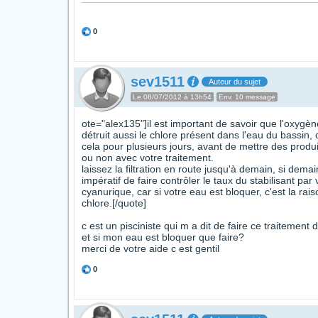
0
sev1511
Auteur du sujet
Le 08/07/2012 à 13h54
Env. 10 message
ote="alex135"]il est important de savoir que l'oxygène
détruit aussi le chlore présent dans l'eau du bassin,
cela pour plusieurs jours, avant de mettre des produit
ou non avec votre traitement.
laissez la filtration en route jusqu'à demain, si demai
impératif de faire contrôler le taux du stabilisant par
cyanurique, car si votre eau est bloquer, c'est la ra
chlore.[/quote]
c est un pisciniste qui m a dit de faire ce traiteme
et si mon eau est bloquer que faire?
merci de votre aide c est gentil
0