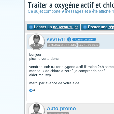
Traiter a oxygène actif et chl
Ce sujet comporte 9 messages et a été affiché 4
Lancer un
nouveau sujet
Poster une
ré
sev1511
Auteur du sujet
Le 08/07/2012 à 12h46
Env. 10 message
bonjour
piscine verte donc:
vendredi soir traiter oxygene actif filtration 24h sam
mon taux de chlore à zero? je comprends pas?
aider moi svp
merci par avance de votre aide
0
Auto-promo
Env. 10 message