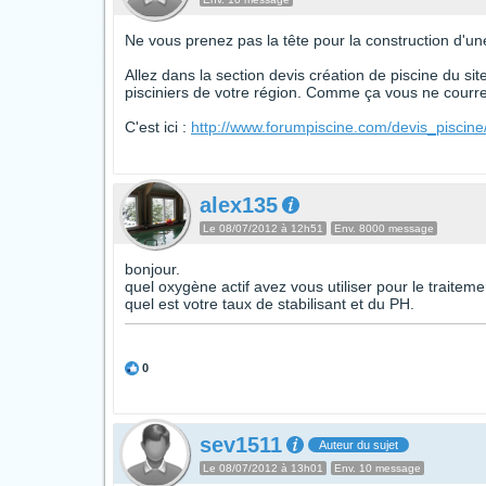
Ne vous prenez pas la tête pour la construction d'une
Allez dans la section devis création de piscine du si
pisciniers de votre région. Comme ça vous ne courrez
C'est ici :
http://www.forumpiscine.com/devis_piscine
alex135
Le 08/07/2012 à 12h51
Env. 8000 message
bonjour.
quel oxygène actif avez vous utiliser pour le traiteme
quel est votre taux de stabilisant et du PH.
0
sev1511
Auteur du sujet
Le 08/07/2012 à 13h01
Env. 10 message