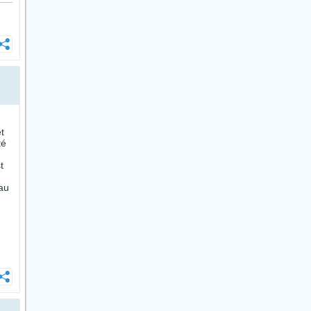
t
té
t
 au