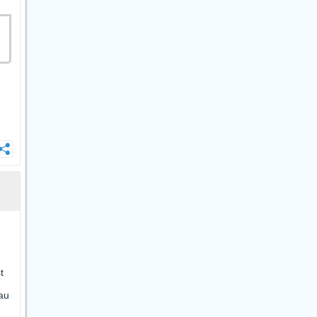
t
 au