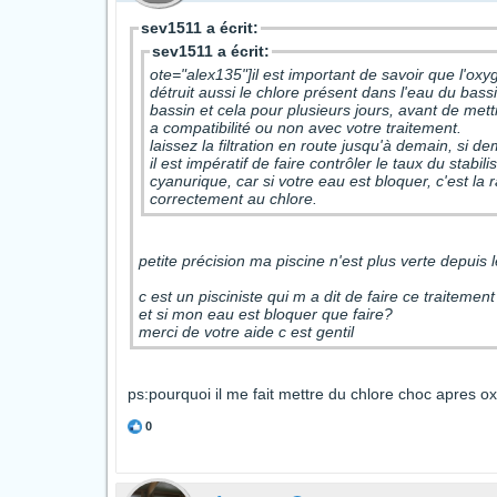
sev1511 a écrit:
sev1511 a écrit:
ote="alex135"]il est important de savoir que l'oxyg
détruit aussi le chlore présent dans l'eau du bassin, c'est pour cette raison que vous avez pas de chlore dans votre
bassin et cela pour plusieurs jours, avant de mett
a compatibilité ou non avec votre traitement.
laissez la filtration en route jusqu'à demain, si demain votre eau est blanchâtre, c'est q
il est impératif de faire contrôler le taux du stabil
cyanurique, car si votre eau est bloquer, c'est la 
correctement au chlore.
petite précision ma piscine n'est plus verte depuis 
c est un pisciniste qui m a dit de faire ce traite
et si mon eau est bloquer que faire?
merci de votre aide c est gentil
ps:pourquoi il me fait mettre du chlore choc apres oxy
0