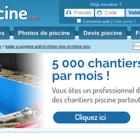
cine
Déjà membre ?
.com
Connexion auto
|
Code perdu ?
es
Photos de piscine
Devis piscine
F
e
traiter a oxygène actif et chlore choc et chlore zero