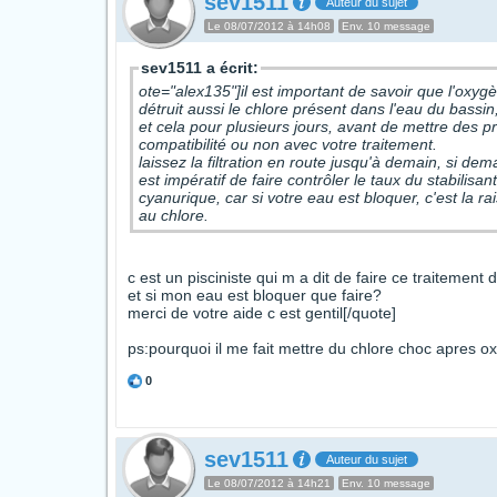
sev1511
Auteur du sujet
Le 08/07/2012 à 14h08
Env. 10 message
sev1511 a écrit:
ote="alex135"]il est important de savoir que l'oxygèn
détruit aussi le chlore présent dans l'eau du bassin, c'est pour cette raison que vous avez pas de chlore dans votre bassin
et cela pour plusieurs jours, avant de mettre des pr
compatibilité ou non avec votre traitement.
laissez la filtration en route jusqu'à demain, si demain votre eau est blanchâtre, c'est que l'
est impératif de faire contrôler le taux du stabilisan
cyanurique, car si votre eau est bloquer, c'est la r
au chlore.
c est un pisciniste qui m a dit de faire ce traiteme
et si mon eau est bloquer que faire?
merci de votre aide c est gentil[/quote]
ps:pourquoi il me fait mettre du chlore choc apres ox
0
sev1511
Auteur du sujet
Le 08/07/2012 à 14h21
Env. 10 message