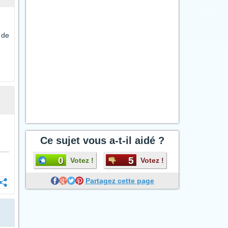
 de
Ce sujet vous a-t-il aidé ?
0
5
Votez !
Votez !
Partagez cette page