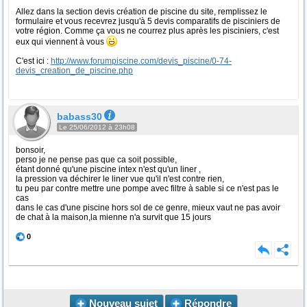
Allez dans la section devis création de piscine du site, remplissez le
formulaire et vous recevrez jusqu'à 5 devis comparatifs de pisciniers de
votre région. Comme ça vous ne courrez plus après les pisciniers, c'est
eux qui viennent à vous
C'est ici :
http://www.forumpiscine.com/devis_piscine/0-74-
devis_creation_de_piscine.php
babass30
Le 25/06/2012 à 23h08
bonsoir,
perso je ne pense pas que ca soit possible,
étant donné qu'une piscine intex n'est qu'un liner ,
la pression va déchirer le liner vue qu'il n'est contre rien,
tu peu par contre mettre une pompe avec filtre à sable si ce n'est pas le
cas
dans le cas d'une piscine hors sol de ce genre, mieux vaut ne pas avoir
de chat à la maison,la mienne n'a survit que 15 jours
0
Nouveau sujet
Répondre