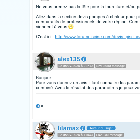
Ne vous prenez pas la tête pour la fourniture et/ou 
Allez dans la section devis pompes à chaleur pour pis
comparatifs de professionnels de votre région. Comm
viennent à vous
C'est ici :
http://www.forumpiscine.com/devis_pisci
alex135
Le 05/07/2026 à 08h12
Env. 8000 message
Bonjour.
Pour vous donnez un avis il faut connaitre les paramè
combiné. Avec le résultat des paramètres je peux v
0
lilamax
Auteur du sujet
Le 05/07/2026 à 11h43
Env. 100 message