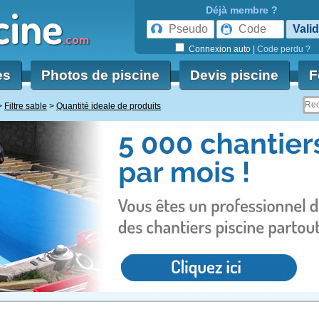
cine
Déjà membre ?
.com
Connexion auto
|
Code perdu ?
es
Photos de piscine
Devis piscine
F
Filtre sable
Quantité ideale de produits