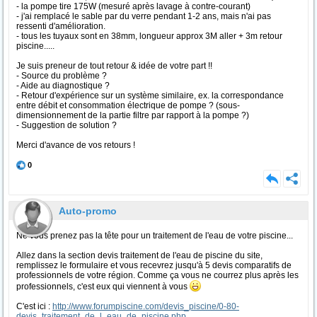
- la pompe tire 175W (mesuré après lavage à contre-courant)
- j'ai remplacé le sable par du verre pendant 1-2 ans, mais n'ai pas
ressenti d'amélioration.
- tous les tuyaux sont en 38mm, longueur approx 3M aller + 3m retour
piscine.....
Je suis preneur de tout retour & idée de votre part !!
- Source du problème ?
- Aide au diagnostique ?
- Retour d'expérience sur un système similaire, ex. la correspondance
entre débit et consommation électrique de pompe ? (sous-
dimensionnement de la partie filtre par rapport à la pompe ?)
- Suggestion de solution ?
Merci d'avance de vos retours !
0
Auto-promo
Ne vous prenez pas la tête pour un traitement de l'eau de votre piscine...
Allez dans la section devis traitement de l'eau de piscine du site,
remplissez le formulaire et vous recevrez jusqu'à 5 devis comparatifs de
professionnels de votre région. Comme ça vous ne courrez plus après les
professionnels, c'est eux qui viennent à vous
C'est ici :
http://www.forumpiscine.com/devis_piscine/0-80-
devis_traitement_de_l_eau_de_piscine.php