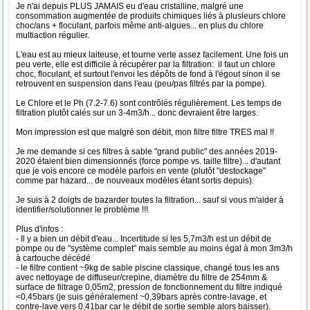
Je n'ai depuis PLUS JAMAIS eu d'eau cristalline, malgré une
consommation augmentée de produits chimiques liés à plusieurs chlore
choc/ans + floculant, parfois même anti-algues... en plus du chlore
multiaction régulier.
L'eau est au mieux laiteuse, et tourne verte assez facilement. Une fois un
peu verte, elle est difficile à récupérer par la filtration: il faut un chlore
choc, floculant, et surtout l'envoi les dépôts de fond à l'égout sinon il se
retrouvent en suspension dans l'eau (peu/pas filtrés par la pompe).
Le Chlore et le Ph (7.2-7.6) sont contrôlés régulièrement. Les temps de
filtration plutôt calés sur un 3-4m3/h... donc devraient être larges.
Mon impression est que malgré son débit, mon filtre filtre TRES mal !!
Je me demande si ces filtres à sable "grand public" des années 2019-
2020 étaient bien dimensionnés (force pompe vs. taille filtre)... d'autant
que je vois encore ce modèle parfois en vente (plutôt "destockage"
comme par hazard... de nouveaux modèles étant sortis depuis).
Je suis à 2 doigts de bazarder toutes la filtration... sauf si vous m'aider à
identifier/solutionner le problème !!!
Plus d'infos :
- Il y a bien un débit d'eau... Incertitude si les 5,7m3/h est un débit de
pompe ou de "système complet" mais semble au moins égal à mon 3m3/h
à cartouche décédé
- le filtre contient ~9kg de sable piscine classique, changé tous les ans
avec nettoyage de diffuseur/crepine, diamètre du filtre de 254mm &
surface de filtrage 0,05m2, pression de fonctionnement du filtre indiqué
<0,45bars (je suis généralement ~0,39bars après contre-lavage, et
contre-lave vers 0,41bar car le débit de sortie semble alors baisser).