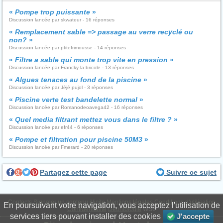
«
Pompe trop puissante
»
Discussion lancée par skwateur - 16 réponses
«
Remplacement sable => passage au verre recyclé ou
non?
»
Discussion lancée par ptitefrimousse - 14 réponses
«
Filtre a sable qui monte trop vite en pression
»
Discussion lancée par Francky la bricole - 13 réponses
«
Algues tenaces au fond de la piscine
»
Discussion lancée par Jéjé pujol - 3 réponses
«
Piscine verte test bandelette normal
»
Discussion lancée par Romanodeoavega42 - 16 réponses
«
Quel media filtrant mettez vous dans le filtre ?
»
Discussion lancée par efr44 - 6 réponses
«
Pompe et filtration pour piscine 50M3
»
Discussion lancée par Fmerard - 20 réponses
Partagez cette page
Suivre ce sujet
Contacts
Signaler un contenu illicite
Mentions légales
Conditions d'utilisation
En poursuivant votre navigation, vous acceptez l'utilisation de
Confidentialité
Déontologie
WS6
services tiers pouvant installer des cookies
J'accepte