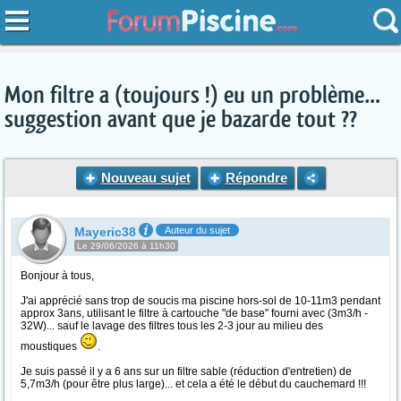
Mon filtre a (toujours !) eu un problème…
suggestion avant que je bazarde tout ??
Nouveau sujet
Répondre
Mayeric38
Auteur du sujet
Le 29/06/2026 à 11h30
Bonjour à tous,
J'ai apprécié sans trop de soucis ma piscine hors-sol de 10-11m3 pendant
approx 3ans, utilisant le filtre à cartouche "de base" fourni avec (3m3/h -
32W)... sauf le lavage des filtres tous les 2-3 jour au milieu des
moustiques
.
Je suis passé il y a 6 ans sur un filtre sable (réduction d'entretien) de
5,7m3/h (pour être plus large)... et cela a été le début du cauchemard !!!