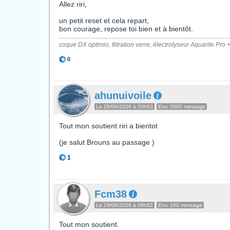
Allez riri,
un petit reset et cela repart,
bon courage, repose toi bien et à bientôt.
coque DX optimio, filtration verre, électrolyseur Aquarite 
0
ahunuivoile
Le 28/06/2026 à 20h50
Env. 2000 message
Tout mon soutient riri a bientot
(je salut Brouns au passage )
1
Fcm38
Le 29/06/2026 à 09h52
Env. 100 message
Tout mon soutient.