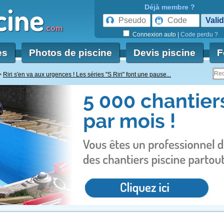
cine
Déjà membre ?
.com
Connexion auto
|
Code perdu ?
es
Photos de piscine
Devis piscine
F
Riri s'en va aux urgences ! Les séries "S Riri" font une pause...