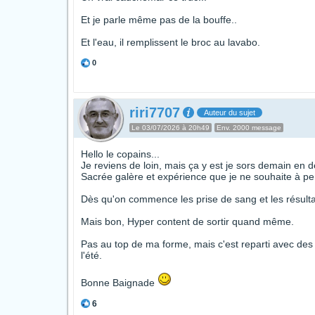
Et je parle même pas de la bouffe..
Et l'eau, il remplissent le broc au lavabo.
0
riri7707
Auteur du sujet
Le 03/07/2026 à 20h49
Env. 2000 message
Hello le copains...
Je reviens de loin, mais ça y est je sors demain en d
Sacrée galère et expérience que je ne souhaite à p
Dès qu'on commence les prise de sang et les résultats
Mais bon, Hyper content de sortir quand même.
Pas au top de ma forme, mais c'est reparti avec de
l'été.
Bonne Baignade
6