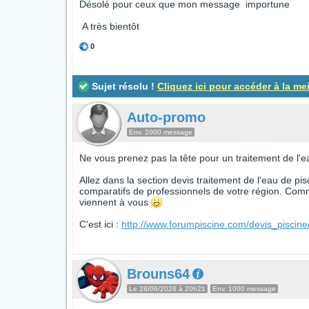
Désolé pour ceux que mon message importune
A très bientôt
0
Sujet résolu !
Cliquez ici pour accéder à la me
Auto-promo
Env. 2000 message
Ne vous prenez pas la tête pour un traitement de l'ea
Allez dans la section devis traitement de l'eau de pis
comparatifs de professionnels de votre région. Comm
viennent à vous
C'est ici :
http://www.forumpiscine.com/devis_piscin
Brouns64
Le 28/06/2026 à 20h21
Env. 1000 message