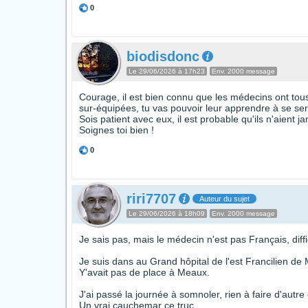
0
biodisdonc
Le 29/06/2026 à 17h23
Env. 2000 message
Courage, il est bien connu que les médecins ont tou
sur-équipées, tu vas pouvoir leur apprendre à se ser
Sois patient avec eux, il est probable qu'ils n'aient j
Soignes toi bien !
0
riri7707
Auteur du sujet
Le 29/06/2026 à 18h09
Env. 2000 message
Je sais pas, mais le médecin n'est pas Français, diff
Je suis dans au Grand hôpital de l'est Francilien de 
Y'avait pas de place à Meaux.
J'ai passé la journée à somnoler, rien à faire d'autr
Un vrai cauchemar ce truc...