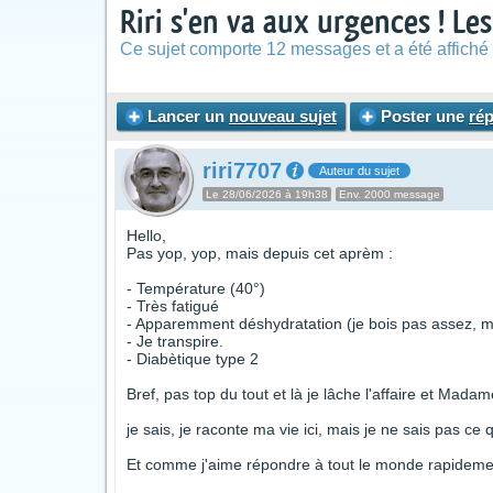
Riri s'en va aux urgences ! Les
Ce sujet comporte 12 messages et a été affiché 
Lancer un
nouveau sujet
Poster une
ré
riri7707
Auteur du sujet
Le 28/06/2026 à 19h38
Env. 2000 message
Hello,
Pas yop, yop, mais depuis cet aprèm :
- Température (40°)
- Très fatigué
- Apparemment déshydratation (je bois pas assez, mais
- Je transpire.
- Diabètique type 2
Bref, pas top du tout et là je lâche l'affaire et Ma
je sais, je raconte ma vie ici, mais je ne sais pas ce 
Et comme j'aime répondre à tout le monde rapidemen