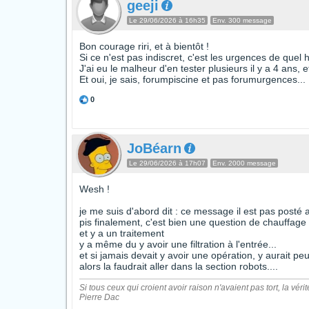
geeji
Le 29/06/2026 à 16h35
Env. 300 message
Bon courage riri, et à bientôt !
Si ce n'est pas indiscret, c'est les urgences de quel h
J'ai eu le malheur d'en tester plusieurs il y a 4 ans, e
Et oui, je sais, forumpiscine et pas forumurgences...
0
JoBéarn
Le 29/06/2026 à 17h07
Env. 2000 message
Wesh !
je me suis d'abord dit : ce message il est pas posté a
pis finalement, c'est bien une question de chauffage
et y a un traitement
y a même du y avoir une filtration à l'entrée...
et si jamais devait y avoir une opération, y aurait pe
alors la faudrait aller dans la section robots....
Si tous ceux qui croient avoir raison n'avaient pas tort, la vérit
Pierre Dac