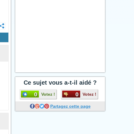
Ce sujet vous a-t-il aidé ?
0
0
Votez !
Votez !
Partagez cette page