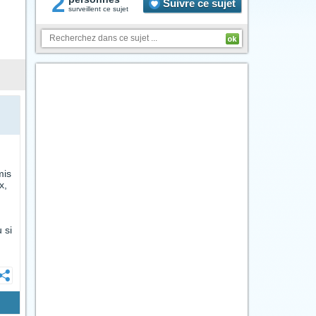
2
Suivre ce sujet
surveillent ce sujet
mis
x,
 si