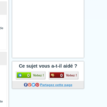
 de
Ce sujet vous a-t-il aidé ?
0
0
Votez !
Votez !
Partagez cette page
te