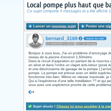
Local pompe plus haut que 
Ce sujet comporte 4 messages et a été affiché 1
Lancer un
nouveau sujet
Poster une
ré
bernard_3169
Auteur du sujet
Le 13/06/2026 à 10h29
Env. 10 message
Bonjour à vous tous, J'ai un problème d'amorçage de
niveau de la piscine d'environ 1,50mètre.
Dans le circuit d'aspiration en partant de la nourrice
en série et dans l'ordre un clapet anti-retour (posé d
et une électrovanne de gavage de la pompe ( j'arrive
pompe. La pompe est prévue avec un débit supérieur à 
fonctionne très bien. Même en vitesse maximale, je n'
Qui a l'expérience d'une telle installation ?? et qu
vous avez une expérience proche de cette problémat
0
Sujet résolu !
Cliquez ici pour accéder à la me