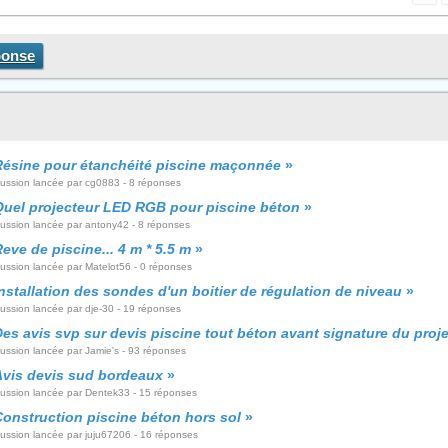
ponse
Résine pour étanchéité piscine maçonnée
»
cussion lancée par cg0883 - 8 réponses
Quel projecteur LED RGB pour piscine béton
»
cussion lancée par antony42 - 8 réponses
eve de piscine... 4 m * 5.5 m
»
cussion lancée par Matelot56 - 0 réponses
nstallation des sondes d'un boitier de régulation de niveau
»
cussion lancée par dje-30 - 19 réponses
es avis svp sur devis piscine tout béton avant signature du proje
cussion lancée par Jamie's - 93 réponses
Avis devis sud bordeaux
»
cussion lancée par Dentek33 - 15 réponses
Construction piscine béton hors sol
»
cussion lancée par juju67206 - 16 réponses