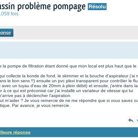
bassin problème pompage
Résolu
.059 fois
ponse
 la pompe de filtration étant donné que mon local est plus haut que le
 qui collecte la bonde de fond, le skimmer et la bouche d'aspirateur j'ai 
ans le bon sens !!) ensuite un pvc plexi transparent pour contrôler le flu
 avec un tuyau d'eau de 20mm à plein débit) et ensuite, j'entre dans la
ce qui est préconisé car j'ai installé un variateur de vitesse qui lui
arrive pas à déclencher l'aspiration.
i peut m'aider ? Je vous remercie de ne me répondre que si vous savez ou
ique. Par avance, je vous remercie.
illeure réponse