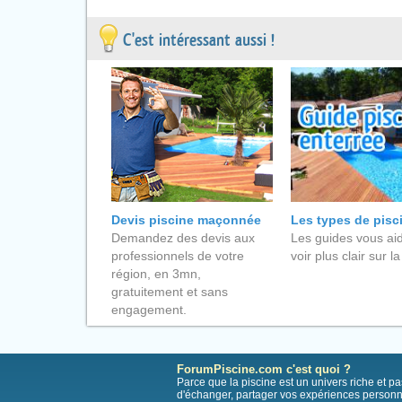
C'est intéressant aussi !
Devis piscine maçonnée
Les types de pisc
Demandez des devis aux
Les guides vous aid
professionnels de votre
voir plus clair sur la
région, en 3mn,
gratuitement et sans
engagement.
ForumPiscine.com c'est quoi ?
Parce que la piscine est un univers riche et 
d'échanger, partager vos expériences personn