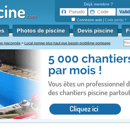
cine
Déjà membre ?
.com
Connexion auto
|
Code perdu ?
es
Photos de piscine
Devis piscine
F
ine maconnée
Local pompe plus haut que bassin problème pompage