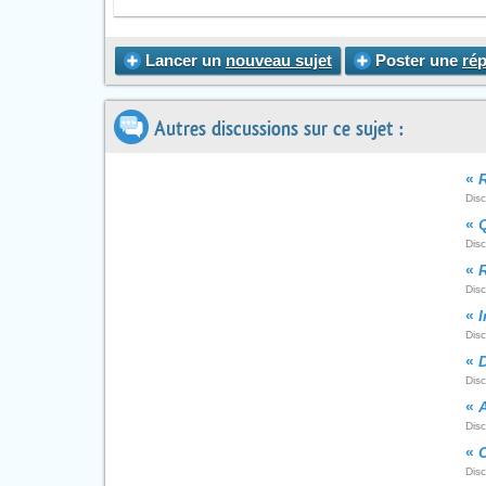
Lancer un
nouveau sujet
Poster une
ré
Autres discussions sur ce sujet :
«
Dis
«
Dis
«
R
Dis
«
I
Dis
«
D
Dis
«
Dis
«
Dis