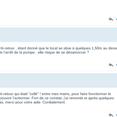
 anti-retour , étant donné que le local se situe à quelques 1,50m au dess
 de l'arrêt de la pompe , elle risque de se désamorcer ?
nti-retour qui était "collé" ! entre mes mains, pour faire fonctionner le
r pouvoir l'actionner. Fort de ce constat, j'ai remonté et après quelques
cas, merci pour votre aide. Cordialement.