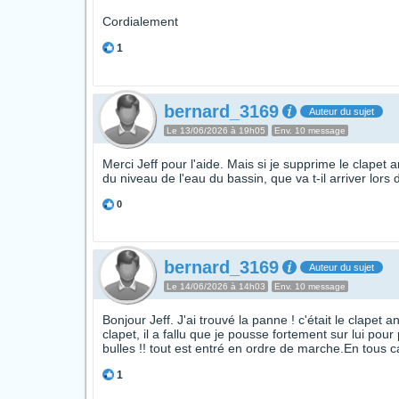
Cordialement
1
bernard_3169
Auteur du sujet
Le 13/06/2026 à 19h05
Env. 10 message
Merci Jeff pour l'aide. Mais si je supprime le clapet
du niveau de l'eau du bassin, que va t-il arriver lors
0
bernard_3169
Auteur du sujet
Le 14/06/2026 à 14h03
Env. 10 message
Bonjour Jeff. J'ai trouvé la panne ! c'était le clapet a
clapet, il a fallu que je pousse fortement sur lui pou
bulles !! tout est entré en ordre de marche.En tous 
1