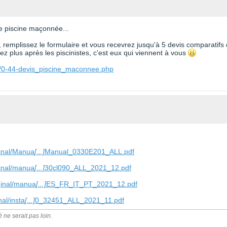
ne piscine maçonnée...
, remplissez le formulaire et vous recevrez jusqu'à 5 devis comparatifs
z plus après les piscinistes, c'est eux qui viennent à vous
e/0-44-devis_piscine_maconnee.php
ginal/Manua
[...]
Manual_0330E201_ALL.pdf
ginal/manua
[...]
30cl090_ALL_2021_12.pdf
ginal/manua
[...]
ES_FR_IT_PT_2021_12.pdf
al/insta
[...]
0_32451_ALL_2021_11.pdf
é ne serait pas loin.