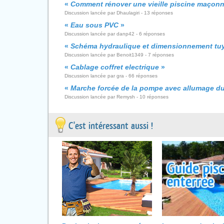
«
Comment rénover une vieille piscine maçon
Discussion lancée par Dhaulagiri - 13 réponses
«
Eau sous PVC
»
Discussion lancée par danp42 - 6 réponses
«
Schéma hydraulique et dimensionnement tuyau
Discussion lancée par Benoit1349 - 7 réponses
«
Cablage coffret electrique
»
Discussion lancée par gra - 66 réponses
«
Marche forcée de la pompe avec allumage du
Discussion lancée par Remysh - 10 réponses
C'est intéressant aussi !