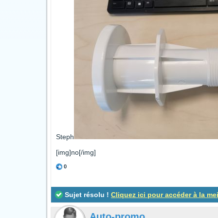
Steph
[img]no[/img]
0
Sujet résolu !
Cliquez ici pour accéder à la me
Auto-promo