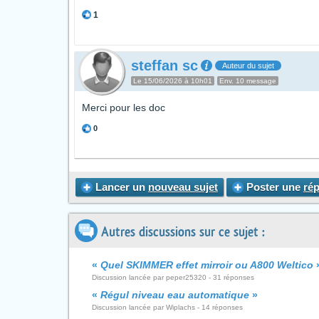
1
steffan sc
Auteur du sujet
Le 15/06/2026 à 10h01
Env. 10 message
Merci pour les doc
0
Lancer un
nouveau sujet
Poster une
ré
Autres discussions sur ce sujet :
«
Quel SKIMMER effet mirroir ou A800 Weltico
Discussion lancée par peper25320 - 31 réponses
«
Régul niveau eau automatique
»
Discussion lancée par Wiplachs - 14 réponses