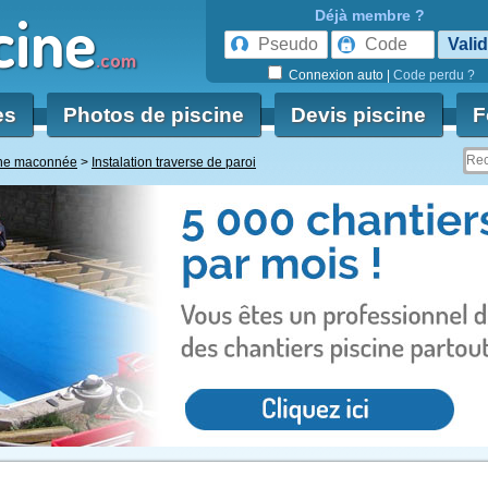
cine
Déjà membre ?
.com
Connexion auto
|
Code perdu ?
es
Photos de piscine
Devis piscine
F
ine maconnée
Instalation traverse de paroi