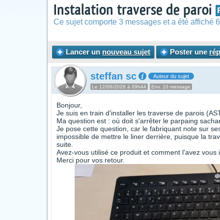
Instalation traverse de paroi
Ce sujet comporte 3 messages et a été affiché 6
Lancer un
nouveau sujet
Poster une
ré
steffan sc
Auteur du sujet
Le 12/06/2026 à 09h44
Env. 10 message
Bonjour,
Je suis en train d'installer les traverse de parois
Ma question est : où doit s'arrêter le parpaing sacha
Je pose cette question, car le fabriquant note sur ses 
impossible de mettre le liner derrière, puisque la trav
suite.
Avez-vous utilisé ce produit et comment l'avez vous i
Merci pour vos retour.