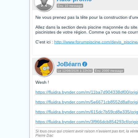
Env. 10 message
Ne vous prenez pas la tête pour la construction d'u
Allez dans la section devis piscine maçonnée du site
piscinistes de votre région. Comme ça vous ne courre
C'est ici :
http://www.forumpiscine.com/devis_piscin
JoBéarn
Le 12/06/2026 à 22h34
Env. 2000 message
Wesh !
https://fluidra.bynder.com/m/11ba7d904338df00/ori
https://fluidra.bynder.com/m/5e6671cb8552d8af/ori
https://fluidra.bynder.com/m/615dc7b59cd8e335/ori
https://fluidra.bynder.com/m/3f966dcb854293cf/origin
Si tous ceux qui croient avoir raison n'avaient pas tort, la vérit
Pierre Dac