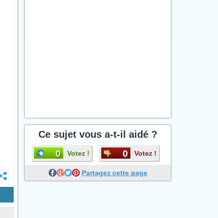
Ce sujet vous a-t-il aidé ?
0
0
Votez !
Votez !
Partagez cette page