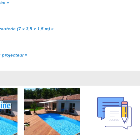
née
»
terie (7 x 3,5 x 1,5 m)
»
 projecteur
»