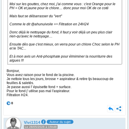
Moi sur les gouttes, chez moi, j'ai comme vous : c'est Orange pour le
PH = OK et jaune pour le chlore.... donc pour moi OK de ce coté
Mais faut se débarrasser du "vert"
Comme le dit @ahunuivoile => Filtration en 24H24
Donc déjà le nettoyage du fond, il faut y voir déjà un peu plus clair
rien-qu'avec le nettoyage....
Ensuite dès que c'est mieux, on verra pour un chlore Choc selon le PH
et le TAC...
Et à mon avis un Anti-phosphate pour élmiminer la nourriturre des
algues !!!
Bonjour,
Vous avez raison pour le fond de la piscine.
Je nettoie tous les jours, brosse + aspirateur & retire tjs beaucoup de
feuilles & saletés.
Je passe aussi l' épuisette fond + surface.
Pour le fond j' utilise pas mal l'aspirateur.
Filtration H24.
0
Vivi1314
Auteur du sujet
Le 28/05/2026 à 15h48