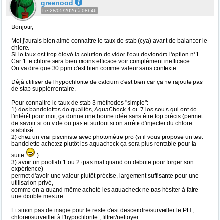
greenood
Le 28/05/2026 à 08h46
Bonjour,
Moi j'aurais bien aimé connaitre le taux de stab (cya) avant de balancer le
chlore.
Si le taux est trop élevé la solution de vider l'eau deviendra l'option n°1.
Car 1 le chlore sera bien moins efficace voir complément inefficace.
On va dire que 30 ppm c'est bien comme valeur sans contexte.
Déjà utiliser de l'hypochlorite de calcium c'est bien car ça ne rajoute pas
de stab supplémentaire.
Pour connaitre le taux de stab 3 méthodes "simple":
1) des bandelettes de qualités, AquaCheck 4 ou 7 les seuls qui ont de
l'intérêt pour moi, ça donne une bonne idée sans être top précis (permet
de savoir si on vide ou pas et surtout si on arrête d'injecter du chlore
stabilisé
2) chez un vrai pisciniste avec photomètre pro (si il vous propose un test
bandelette achetez plutôt les aquacheck ça sera plus rentable pour la
suite
)
3) avoir un poollab 1 ou 2 (pas mal quand on débute pour forger son
expérience)
permet d'avoir une valeur plutôt précise, largement suffisante pour une
utilisation privé,
comme on a quand même acheté les aquacheck ne pas hésiter à faire
une double mesure
Et sinon pas de magie pour le reste c'est descendre/surveiller le PH ;
chlorer/surveiller à l'hypochlorite ; filtrer/nettoyer.