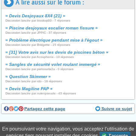
A lire aussi sur le forum :
«
Devis Desjoyaux 8X4 (21)
»
Discussion lancée par bioskop93 - 7 réponses
«
Piscine desjoyaux escalier roman fissure
»
Discussion lancée par JPPIC - 37 réponses
«
Problème électrique pendant mise à l'égout
»
Discussion lancée par Bridgette - 15 réponses
«
[31] Votre avis sur les devis de piscines béton
»
Discussion lancée par Acouphenix - 10 réponses
«
Sangles de sécurité volet roulant immergé
»
Discussion lancée par pietrosella2a - 0 réponses
«
Question Skimmer
»
Discussion lancée par rdo - 16 réponses
«
Devis Magiline PAP
»
Discussion lancée par nulenpseudo - 43 réponses
Partagez cette page
Suivre ce sujet
Contacts
Signaler un contenu illicite
Mentions légales
Conditions d'utilisation
En poursuivant votre navigation, vous acceptez l'utilisation de
Confidentialité
Déontologie
WS6
services tiers pouvant installer des cookies
J'accepte