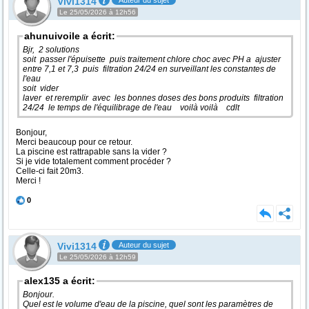
Vivi1314
Auteur du sujet
Le 25/05/2026 à 12h56
ahunuivoile a écrit:
Bjr, 2 solutions
soit passer l'épuisette puis traitement chlore choc avec PH a ajuster
entre 7,1 et 7,3 puis filtration 24/24 en surveillant les constantes de
l'eau
soit vider
laver et reremplir avec les bonnes doses des bons produits filtration
24/24 le temps de l'équilibrage de l'eau voilà voilà cdlt
Bonjour,
Merci beaucoup pour ce retour.
La piscine est rattrapable sans la vider ?
Si je vide totalement comment procéder ?
Celle-ci fait 20m3.
Merci !
0
Vivi1314
Auteur du sujet
Le 25/05/2026 à 12h59
alex135 a écrit:
Bonjour.
Quel est le volume d'eau de la piscine, quel sont les paramètres de