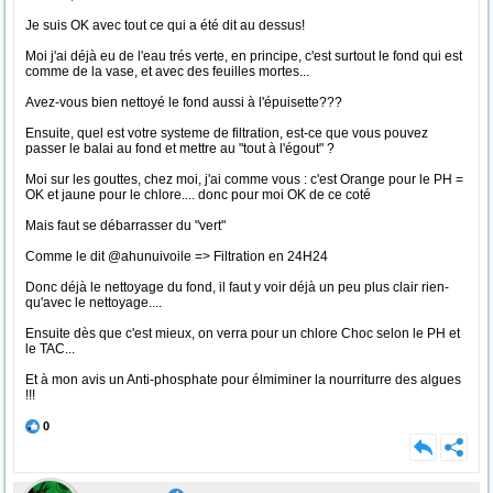
Je suis OK avec tout ce qui a été dit au dessus!
Moi j'ai déjà eu de l'eau trés verte, en principe, c'est surtout le fond qui est
comme de la vase, et avec des feuilles mortes...
Avez-vous bien nettoyé le fond aussi à l'épuisette???
Ensuite, quel est votre systeme de filtration, est-ce que vous pouvez
passer le balai au fond et mettre au "tout à l'égout" ?
Moi sur les gouttes, chez moi, j'ai comme vous : c'est Orange pour le PH =
OK et jaune pour le chlore.... donc pour moi OK de ce coté
Mais faut se débarrasser du "vert"
Comme le dit @ahunuivoile => Filtration en 24H24
Donc déjà le nettoyage du fond, il faut y voir déjà un peu plus clair rien-
qu'avec le nettoyage....
Ensuite dès que c'est mieux, on verra pour un chlore Choc selon le PH et
le TAC...
Et à mon avis un Anti-phosphate pour élmiminer la nourriturre des algues
!!!
0