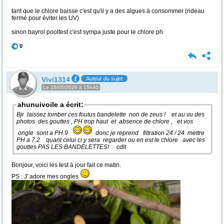
tant que le chlore baisse c'est qu'il y a des algues à consommer (rideau
fermé pour éviter les UV)
sinon bayrol pooltest c'est sympa juste pour le chlore ph
0
Vivi1314
Auteur du sujet
Le 28/05/2026 à 15h40
ahunuivoile a écrit:
Bjr laissez tomber ces foutus bandelette non de zeus ! et au vu des
photos des gouttes , PH trop haut et absence de chlore , et vos
ongle sont a PH 9
donc je reprend filtration 24 / 24 mettre
PH a 7.2 quant celui ci y sera regarder ou en est le chlore avec les
gouttes PAS LES BANDELETTES! cdlt
Bonjour, voici les test à jour fait ce matin.
PS : J' adore mes ongles