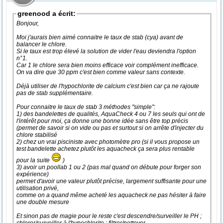
greenood a écrit:
Bonjour,
Moi j'aurais bien aimé connaitre le taux de stab (cya) avant de
balancer le chlore.
Si le taux est trop élevé la solution de vider l'eau deviendra l'option
n°1.
Car 1 le chlore sera bien moins efficace voir complément inefficace.
On va dire que 30 ppm c'est bien comme valeur sans contexte.
Déjà utiliser de l'hypochlorite de calcium c'est bien car ça ne rajoute
pas de stab supplémentaire.
Pour connaitre le taux de stab 3 méthodes "simple":
1) des bandelettes de qualités, AquaCheck 4 ou 7 les seuls qui ont de
l'intérêt pour moi, ça donne une bonne idée sans être top précis
(permet de savoir si on vide ou pas et surtout si on arrête d'injecter du
chlore stabilisé
2) chez un vrai pisciniste avec photomètre pro (si il vous propose un
test bandelette achetez plutôt les aquacheck ça sera plus rentable
pour la suite
)
3) avoir un poollab 1 ou 2 (pas mal quand on débute pour forger son
expérience)
permet d'avoir une valeur plutôt précise, largement suffisante pour une
utilisation privé,
comme on a quand même acheté les aquacheck ne pas hésiter à faire
une double mesure
Et sinon pas de magie pour le reste c'est descendre/surveiller le PH ;