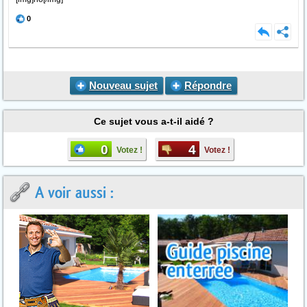
0
Nouveau sujet
Répondre
Ce sujet vous a-t-il aidé ?
0
4
Votez !
Votez !
A voir aussi :