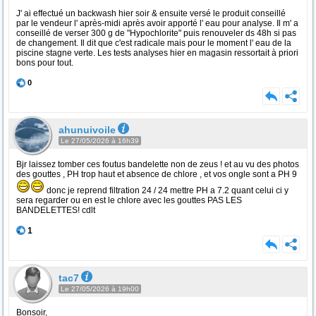
J' ai effectué un backwash hier soir & ensuite versé le produit conseillé
par le vendeur l' après-midi après avoir apporté l' eau pour analyse. Il m' a
conseillé de verser 300 g de "Hypochlorite" puis renouveler ds 48h si pas
de changement. Il dit que c'est radicale mais pour le moment l' eau de la
piscine stagne verte. Les tests analyses hier en magasin ressortait à priori
bons pour tout.
0
ahunuivoile
Le 27/05/2026 à 16h39
Bjr laissez tomber ces foutus bandelette non de zeus ! et au vu des photos
des gouttes , PH trop haut et absence de chlore , et vos ongle sont a PH 9
donc je reprend filtration 24 / 24 mettre PH a 7.2 quant celui ci y
sera regarder ou en est le chlore avec les gouttes PAS LES
BANDELETTES! cdlt
1
tac7
Le 27/05/2026 à 19h00
Bonsoir,