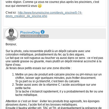
votre région. Comme ça vous ne courrez plus après les pisciniers, c'est
eux qui viennent à vous
C'est ici :
http://www.forumpiscine.com/devis_piscine/0-74-
devis_creation_de_piscine.php
PiscineDiag
Le 20/05/2026 à 16h21
Bonjour,
Sur la photo, cela ressemble plutôt à un dépôt calcaire avec une
coloration métallique, probablement du fer, qu’à des algues.
Le fait que ce soit rugueux au toucher va aussi dans ce sens : ce n’est pas
une saleté grasse ou gluante, mais plutôt un dépôt minéral accroché à la
ligne d’eau.
Je ferais deux petits essais sur une zone discrète :
Mettre un peu de produit anti-calcaire piscine ou pH-minus sur un
chiffon, laisser agir quelques minutes, puis frotter doucement.
Si ça part ou si ça blanchit, c’est bien du calcaire.
Tester aussi avec de la vitamine C / acide ascorbique sur une
petite tache.
Si la tache s’éclaircit rapidement, il y a probablement du fer ou une
tache métallique.
Attention si c’est un liner : éviter les produits trop agressifs, les éponges
abrasives dures, l’acide fort et les brosses métalliques.
Ensuite il faudra vérifier pH, TAC et TH, et éventuellement la présence de