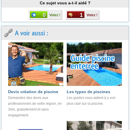
Ce sujet vous a-t-il aidé ?
0
1
Votez !
Votez !
A voir aussi :
Devis création de piscine
Les types de piscines
Demandez des devis aux
Les guides vous aident à y voir
professionnels de votre région, en
plus clair sur la piscine.
3mn, gratuitement et sans
engagement.