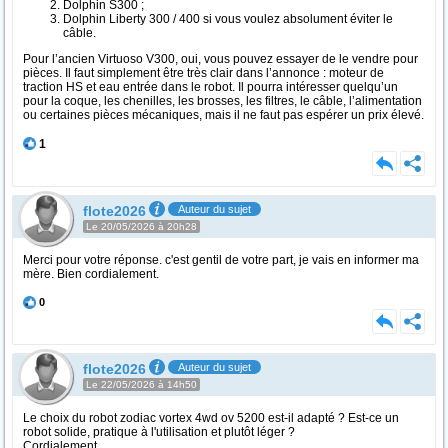
Dolphin S300 ;
Dolphin Liberty 300 / 400 si vous voulez absolument éviter le
câble.
Pour l’ancien Virtuoso V300, oui, vous pouvez essayer de le vendre pour
pièces. Il faut simplement être très clair dans l’annonce : moteur de
traction HS et eau entrée dans le robot. Il pourra intéresser quelqu’un
pour la coque, les chenilles, les brosses, les filtres, le câble, l’alimentation
ou certaines pièces mécaniques, mais il ne faut pas espérer un prix élevé.
1
flote2026
Auteur du sujet
Le 20/05/2026 à 20h28
Merci pour votre réponse. c'est gentil de votre part, je vais en informer ma
mère. Bien cordialement.
0
flote2026
Auteur du sujet
Le 22/05/2026 à 14h50
Le choix du robot zodiac vortex 4wd ov 5200 est-il adapté ? Est-ce un
robot solide, pratique à l'utilisation et plutôt léger ?
Cordialement