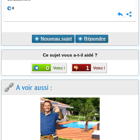
0
Nouveau sujet
Répondre
Ce sujet vous a-t-il aidé ?
0
1
Votez !
Votez !
A voir aussi :