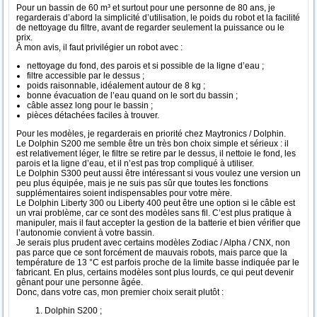
Pour un bassin de 60 m³ et surtout pour une personne de 80 ans, je
regarderais d’abord la simplicité d’utilisation, le poids du robot et la facilité
de nettoyage du filtre, avant de regarder seulement la puissance ou le
prix.
À mon avis, il faut privilégier un robot avec :
nettoyage du fond, des parois et si possible de la ligne d’eau ;
filtre accessible par le dessus ;
poids raisonnable, idéalement autour de 8 kg ;
bonne évacuation de l’eau quand on le sort du bassin ;
câble assez long pour le bassin ;
pièces détachées faciles à trouver.
Pour les modèles, je regarderais en priorité chez Maytronics / Dolphin.
Le Dolphin S200 me semble être un très bon choix simple et sérieux : il
est relativement léger, le filtre se retire par le dessus, il nettoie le fond, les
parois et la ligne d’eau, et il n’est pas trop compliqué à utiliser.
Le Dolphin S300 peut aussi être intéressant si vous voulez une version un
peu plus équipée, mais je ne suis pas sûr que toutes les fonctions
supplémentaires soient indispensables pour votre mère.
Le Dolphin Liberty 300 ou Liberty 400 peut être une option si le câble est
un vrai problème, car ce sont des modèles sans fil. C’est plus pratique à
manipuler, mais il faut accepter la gestion de la batterie et bien vérifier que
l’autonomie convient à votre bassin.
Je serais plus prudent avec certains modèles Zodiac / Alpha / CNX, non
pas parce que ce sont forcément de mauvais robots, mais parce que la
température de 13 °C est parfois proche de la limite basse indiquée par le
fabricant. En plus, certains modèles sont plus lourds, ce qui peut devenir
gênant pour une personne âgée.
Donc, dans votre cas, mon premier choix serait plutôt :
Dolphin S200 ;