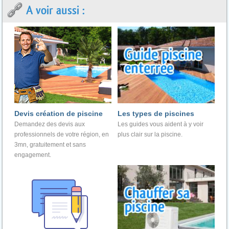
A voir aussi :
Devis création de piscine
Les types de piscines
Demandez des devis aux
Les guides vous aident à y voir
professionnels de votre région, en
plus clair sur la piscine.
3mn, gratuitement et sans
engagement.