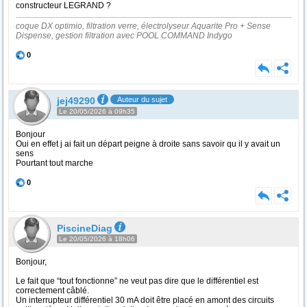
constructeur LEGRAND ?
coque DX optimio, filtration verre, électrolyseur Aquarite Pro + Sense
Dispense, gestion filtration avec POOL COMMAND Indygo
0
jej49290
Auteur du sujet
Le 20/05/2026 à 09h35
Bonjour
Oui en effet j ai fait un départ peigne à droite sans savoir qu il y avait un
sens
Pourtant tout marche
0
PiscineDiag
Le 20/05/2026 à 18h06
Bonjour,
Le fait que “tout fonctionne” ne veut pas dire que le différentiel est
correctement câblé.
Un interrupteur différentiel 30 mA doit être placé en amont des circuits