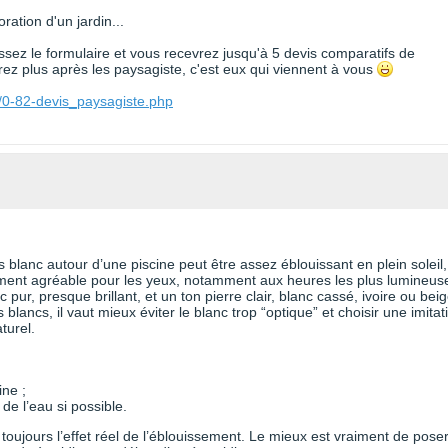
ration d'un jardin...
issez le formulaire et vous recevrez jusqu'à 5 devis comparatifs de
z plus après les paysagiste, c'est eux qui viennent à vous
e/0-82-devis_paysagiste.php
s blanc autour d’une piscine peut être assez éblouissant en plein soleil,
rcément agréable pour les yeux, notamment aux heures les plus lumineus
 pur, presque brillant, et un ton pierre clair, blanc cassé, ivoire ou bei
 blancs, il vaut mieux éviter le blanc trop “optique” et choisir une imitat
turel.
ine ;
 de l’eau si possible.
toujours l’effet réel de l’éblouissement. Le mieux est vraiment de pose