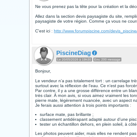
Ne vous prenez pas la tête pour la création et la déco
Allez dans la section devis paysagiste du site, rempl
paysagiste de votre région. Comme ça vous ne courre
C'est ici :
http://www.forumpiscine.com/devis_piscin
PiscineDiag
Le 20/05/2026 à 19h30
Env. 200 message
Bonjour,
Le vendeur n’a pas totalement tort : un carrelage trè
surtout avec la réflexion de l’eau. Ce n’est pas fo
Par contre, il y a une grosse différence entre un blanc
très clair. À mon avis, si vous aimez vraiment les tons
pierre mate, légèrement nuancée, avec un aspect na
Je ferais aussi attention à trois points importants :
surface mate, pas brillante ;
classement antidérapant adapté autour d’une pisc
tester un échantillon dehors, en plein soleil, à côté
Les photos peuvent aider, mais elles ne rendent pas 