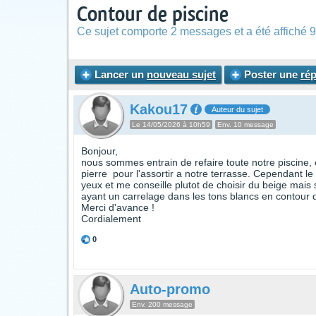
Contour de piscine
Ce sujet comporte 2 messages et a été affiché 9
Lancer un
nouveau sujet
Poster une
ré
Kakou17
Auteur du sujet
Le 14/05/2026 à 10h59
Env. 10 message
Bonjour,
nous sommes entrain de refaire toute notre piscine, e
pierre pour l'assortir a notre terrasse. Cependant l
yeux et me conseille plutot de choisir du beige mais 
ayant un carrelage dans les tons blancs en contour
Merci d'avance !
Cordialement
0
Auto-promo
Env. 200 message