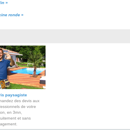
din
»
cine ronde
»
is paysagiste
andez des devis aux
fessionnels de votre
ion, en 3mn,
tuitement et sans
agement.