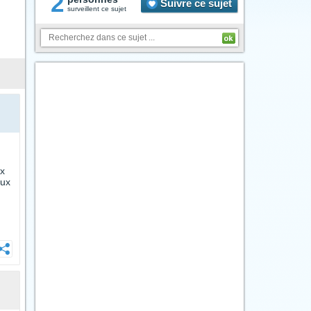
2
Suivre ce sujet
surveillent ce sujet
ux
eux