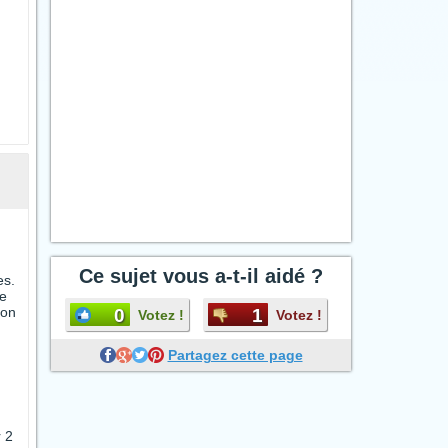
Ce sujet vous a-t-il aidé ?
es.
ge
ion
0
1
Votez !
Votez !
Partagez cette page
r 2