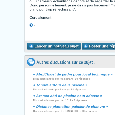
ou 3 carreaux échantillons dehors et de regarder le 
Donc personnellement, je ne dirais pas forcément “non
blanc pur trop réfléchissant”.
Cordialement.
0
Lancer un
nouveau sujet
Poster une
ré
Autres discussions sur ce sujet :
«
Abri/Chalet de jardin pour local technique
»
Discussion lancée par joe.satriani - 16 réponses
«
Tondre autour de la piscine
»
Discussion lancée par Slumpy - 34 réponses
«
Azenco abri de piscine haut adosse
»
Discussion lancée par nath1817 - 2 réponses
«
Distance plantation palmier de chanvre
»
Discussion lancée par LOOPING41130 - 10 réponses