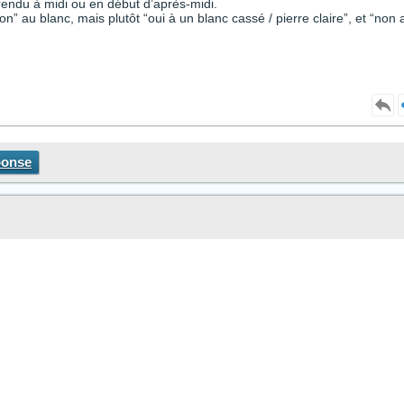
rendu à midi ou en début d’après-midi.
” au blanc, mais plutôt “oui à un blanc cassé / pierre claire”, et “non 
ponse