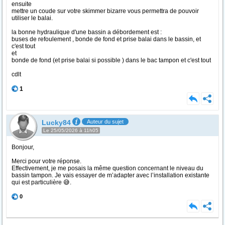
ensuite
mettre un coude sur votre skimmer bizarre vous permettra de pouvoir
utiliser le balai.
la bonne hydraulique d'une bassin a débordement est :
buses de refoulement , bonde de fond et prise balai dans le bassin, et
c'est tout
et
bonde de fond (et prise balai si possible ) dans le bac tampon et c'est tout
cdlt
1
Lucky84
Auteur du sujet
Le 25/05/2026 à 11h05
Bonjour,
Merci pour votre réponse.
Effectivement, je me posais la même question concernant le niveau du
bassin tampon. Je vais essayer de m’adapter avec l’installation existante
qui est particulière 😅.
0