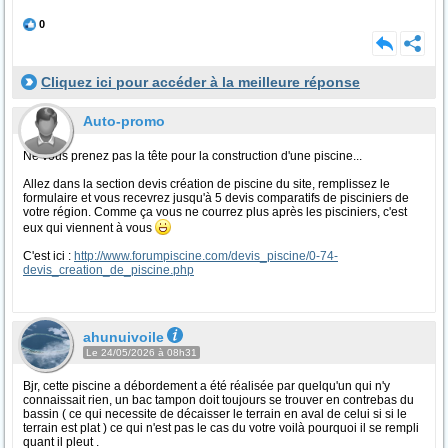
0
Cliquez ici pour accéder à la meilleure réponse
Auto-promo
Ne vous prenez pas la tête pour la construction d'une piscine...
Allez dans la section devis création de piscine du site, remplissez le
formulaire et vous recevrez jusqu'à 5 devis comparatifs de pisciniers de
votre région. Comme ça vous ne courrez plus après les pisciniers, c'est
eux qui viennent à vous
C'est ici :
http://www.forumpiscine.com/devis_piscine/0-74-
devis_creation_de_piscine.php
ahunuivoile
Le 24/05/2026 à 08h31
Bjr, cette piscine a débordement a été réalisée par quelqu'un qui n'y
connaissait rien, un bac tampon doit toujours se trouver en contrebas du
bassin ( ce qui necessite de décaisser le terrain en aval de celui si si le
terrain est plat ) ce qui n'est pas le cas du votre voilà pourquoi il se rempli
quant il pleut .