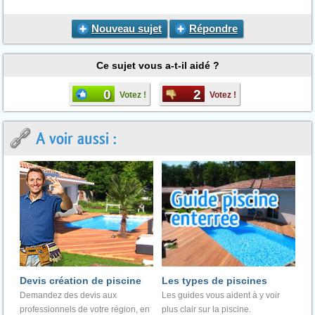
Nouveau sujet
Répondre
Ce sujet vous a-t-il aidé ?
0
2
Votez !
Votez !
A voir aussi :
Devis création de piscine
Les types de piscines
Demandez des devis aux
Les guides vous aident à y voir
professionnels de votre région, en
plus clair sur la piscine.