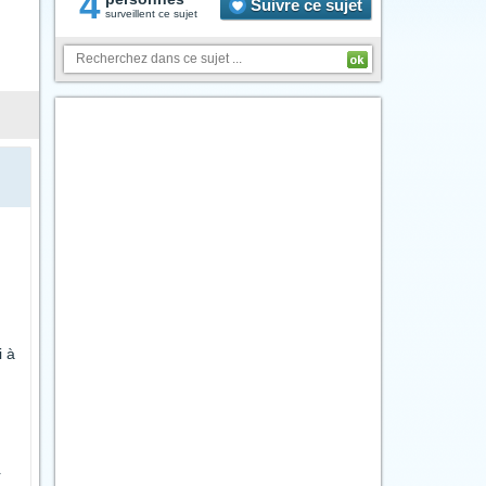
4
Suivre ce sujet
surveillent ce sujet
i à
r