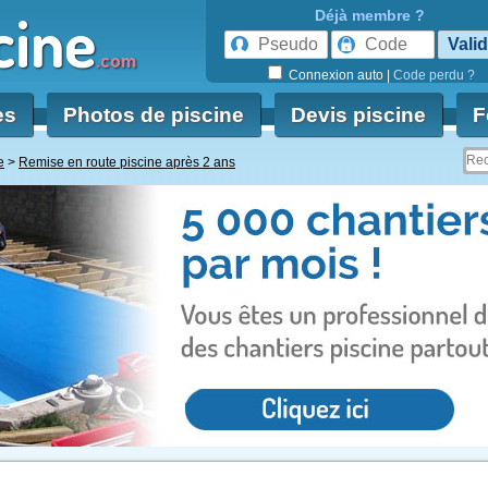
cine
Déjà membre ?
.com
Connexion auto
|
Code perdu ?
es
Photos de piscine
Devis piscine
F
e
Remise en route piscine après 2 ans