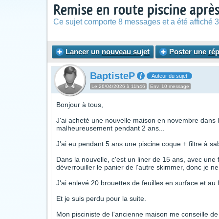
Remise en route piscine après
Ce sujet comporte 8 messages et a été affiché 3
Lancer un
nouveau sujet
Poster une
ré
BaptisteP
Auteur du sujet
Le 26/04/2026 à 11h46
Env. 10 message
Bonjour à tous,
J'ai acheté une nouvelle maison en novembre dans le 
malheureusement pendant 2 ans...
J'ai eu pendant 5 ans une piscine coque + filtre à s
Dans la nouvelle, c'est un liner de 15 ans, avec une f
déverrouiller le panier de l'autre skimmer, donc je ne
J'ai enlevé 20 brouettes de feuilles en surface et au
Et je suis perdu pour la suite.
Mon pisciniste de l'ancienne maison me conseille de t