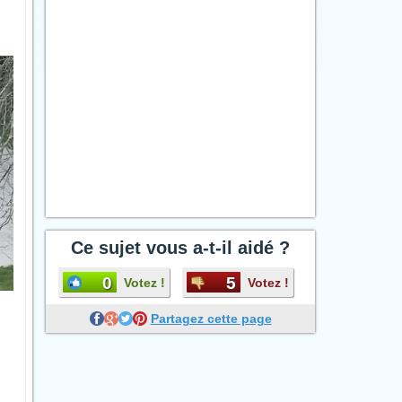
Ce sujet vous a-t-il aidé ?
0
5
Votez !
Votez !
Partagez cette page