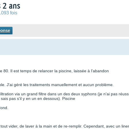
 2 ans
.093 fois
ponse
80. Il est temps de relancer la piscine, laissée à l'abandon
able. J'ai géré les traitements manuellement et aucun problème.
iltration via un grand filtre dans un des deux syphons (je n'ai pas réuss
 sais pas s'il y en un en dessous). Piscine
 fond.
out vider, de laver à la main et de re-remplir. Cependant, avec un line