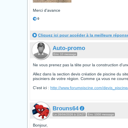
Merci d'avance
0
Cliquez ici pour accéder à la meilleure répons
Auto-promo
Env. 10 message
Ne vous prenez pas la tête pour la construction d'une
Allez dans la section devis création de piscine du si
pisciniers de votre région. Comme ça vous ne courrez
C'est ici :
http://www.forumpiscine.com/devis_piscine
Brouns64
Le 26/04/2026 à 11h27
Env. 1000 message
Bonjour,