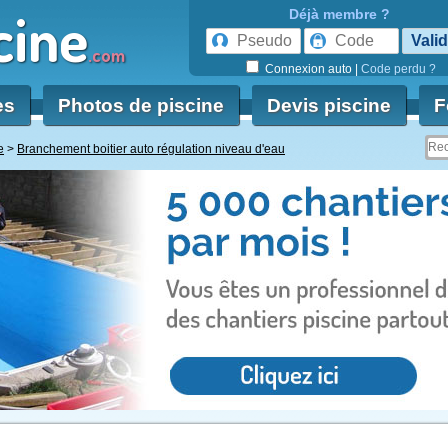
cine
Déjà membre ?
.com
Connexion auto
|
Code perdu ?
es
Photos de piscine
Devis piscine
F
e
Branchement boitier auto régulation niveau d'eau