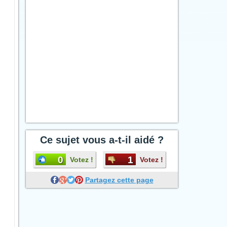
Ce sujet vous a-t-il aidé ?
0
1
Votez !
Votez !
Partagez cette page