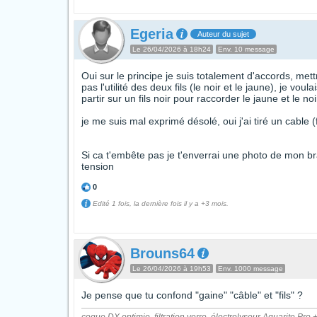
Egeria
Auteur du sujet
Le 26/04/2026 à 18h24
Env. 10 message
Oui sur le principe je suis totalement d'accords, met
pas l'utilité des deux fils (le noir et le jaune), je 
partir sur un fils noir pour raccorder le jaune et le noi
je me suis mal exprimé désolé, oui j'ai tiré un cable (
Si ca t'embête pas je t'enverrai une photo de mon b
tension
0
Edité 1 fois, la dernière fois il y a +3 mois.
Brouns64
Le 26/04/2026 à 19h53
Env. 1000 message
Je pense que tu confond "gaine" "câble" et "fils" ?