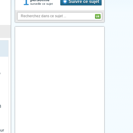
1
Suivre ce sujet
surveille ce sujet
é
3
sur