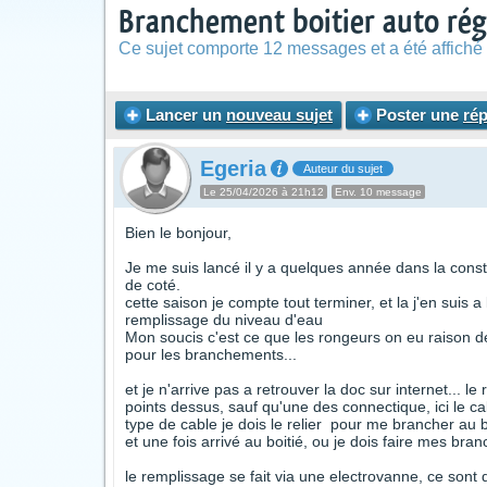
Branchement boitier auto rég
Ce sujet comporte 12 messages et a été affiché 
Lancer un
nouveau sujet
Poster une
ré
Egeria
Auteur du sujet
Le 25/04/2026 à 21h12
Env. 10 message
Bien le bonjour,
Je me suis lancé il y a quelques année dans la constr
de coté.
cette saison je compte tout terminer, et la j'en suis a
remplissage du niveau d'eau
Mon soucis c'est ce que les rongeurs on eu raison de
pour les branchements...
et je n'arrive pas a retrouver la doc sur internet... l
points dessus, sauf qu'une des connectique, ici le ca
type de cable je dois le relier pour me brancher au b
et une fois arrivé au boitié, ou je dois faire mes br
le remplissage se fait via une electrovanne, ce sont