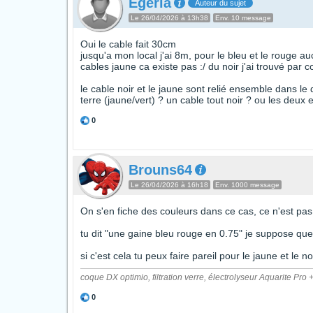
Egeria
Auteur du sujet
Le 26/04/2026 à 13h38
Env. 10 message
Oui le cable fait 30cm
jusqu'a mon local j'ai 8m, pour le bleu et le rouge auc
cables jaune ca existe pas :/ du noir j'ai trouvé par c
le cable noir et le jaune sont relié ensemble dans le
terre (jaune/vert) ? un cable tout noir ? ou les deu
0
Brouns64
Le 26/04/2026 à 16h18
Env. 1000 message
On s'en fiche des couleurs dans ce cas, ce n'est pas
tu dit "une gaine bleu rouge en 0.75" je suppose que 
si c'est cela tu peux faire pareil pour le jaune et le no
coque DX optimio, filtration verre, électrolyseur Aquarite 
0