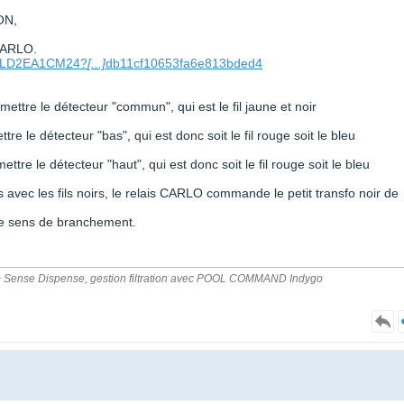
ON,
 CARLO.
t/CLD2EA1CM24?
[...]
db11cf10653fa6e813bded4
 mettre le détecteur "commun", qui est le fil jaune et noir
tre le détecteur "bas", qui est donc soit le fil rouge soit le bleu
ttre le détecteur "haut", qui est donc soit le fil rouge soit le bleu
 avec les fils noirs, le relais CARLO commande le petit transfo noir de
 de sens de branchement.
Pro + Sense Dispense, gestion filtration avec POOL COMMAND Indygo