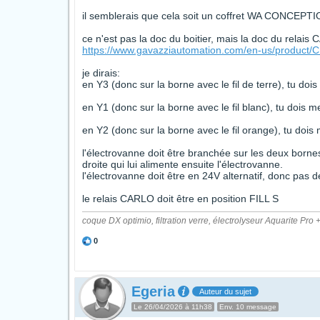
il semblerais que cela soit un coffret WA CONCEPTI
ce n'est pas la doc du boitier, mais la doc du relais
https://www.gavazziautomation.com/en-us/produc
je dirais:
en Y3 (donc sur la borne avec le fil de terre), tu dois
en Y1 (donc sur la borne avec le fil blanc), tu dois met
en Y2 (donc sur la borne avec le fil orange), tu dois me
l'électrovanne doit être branchée sur les deux bornes
droite qui lui alimente ensuite l'électrovanne.
l'électrovanne doit être en 24V alternatif, donc pas
le relais CARLO doit être en position FILL S
coque DX optimio, filtration verre, électrolyseur Aquarite 
0
Egeria
Auteur du sujet
Le 26/04/2026 à 11h38
Env. 10 message