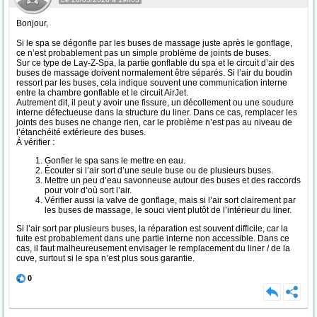
Bonjour,
Si le spa se dégonfle par les buses de massage juste après le gonflage,
ce n’est probablement pas un simple problème de joints de buses.
Sur ce type de Lay-Z-Spa, la partie gonflable du spa et le circuit d’air des
buses de massage doivent normalement être séparés. Si l’air du boudin
ressort par les buses, cela indique souvent une communication interne
entre la chambre gonflable et le circuit AirJet.
Autrement dit, il peut y avoir une fissure, un décollement ou une soudure
interne défectueuse dans la structure du liner. Dans ce cas, remplacer les
joints des buses ne change rien, car le problème n’est pas au niveau de
l’étanchéité extérieure des buses.
À vérifier :
Gonfler le spa sans le mettre en eau.
Écouter si l’air sort d’une seule buse ou de plusieurs buses.
Mettre un peu d’eau savonneuse autour des buses et des raccords
pour voir d’où sort l’air.
Vérifier aussi la valve de gonflage, mais si l’air sort clairement par
les buses de massage, le souci vient plutôt de l’intérieur du liner.
Si l’air sort par plusieurs buses, la réparation est souvent difficile, car la
fuite est probablement dans une partie interne non accessible. Dans ce
cas, il faut malheureusement envisager le remplacement du liner / de la
cuve, surtout si le spa n’est plus sous garantie.
0