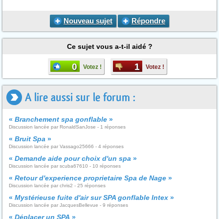
Nouveau sujet
Répondre
Ce sujet vous a-t-il aidé ?
0
1
Votez !
Votez !
A lire aussi sur le forum :
«
Branchement spa gonflable
»
Discussion lancée par RonaldSanJose - 1 réponses
«
Bruit Spa
»
Discussion lancée par Vassago25666 - 4 réponses
«
Demande aide pour choix d'un spa
»
Discussion lancée par scuba67610 - 10 réponses
«
Retour d'experience proprietaire Spa de Nage
»
Discussion lancée par chris2 - 25 réponses
«
Mystérieuse fuite d'air sur SPA gonflable Intex
»
Discussion lancée par JacquesBellevue - 9 réponses
«
Déplacer un SPA
»