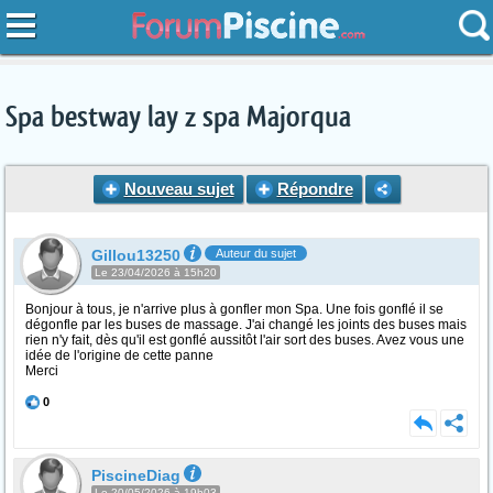
Spa bestway lay z spa Majorqua
Nouveau sujet
Répondre
Gillou13250
Auteur du sujet
Le 23/04/2026 à 15h20
Bonjour à tous, je n'arrive plus à gonfler mon Spa. Une fois gonflé il se
dégonfle par les buses de massage. J'ai changé les joints des buses mais
rien n'y fait, dès qu'il est gonflé aussitôt l'air sort des buses. Avez vous une
idée de l'origine de cette panne
Merci
0
PiscineDiag
Le 20/05/2026 à 19h03