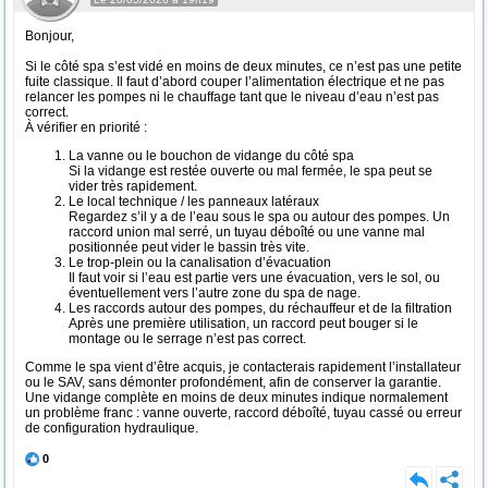
Bonjour,
Si le côté spa s’est vidé en moins de deux minutes, ce n’est pas une petite
fuite classique. Il faut d’abord couper l’alimentation électrique et ne pas
relancer les pompes ni le chauffage tant que le niveau d’eau n’est pas
correct.
À vérifier en priorité :
La vanne ou le bouchon de vidange du côté spa
Si la vidange est restée ouverte ou mal fermée, le spa peut se
vider très rapidement.
Le local technique / les panneaux latéraux
Regardez s’il y a de l’eau sous le spa ou autour des pompes. Un
raccord union mal serré, un tuyau déboîté ou une vanne mal
positionnée peut vider le bassin très vite.
Le trop-plein ou la canalisation d’évacuation
Il faut voir si l’eau est partie vers une évacuation, vers le sol, ou
éventuellement vers l’autre zone du spa de nage.
Les raccords autour des pompes, du réchauffeur et de la filtration
Après une première utilisation, un raccord peut bouger si le
montage ou le serrage n’est pas correct.
Comme le spa vient d’être acquis, je contacterais rapidement l’installateur
ou le SAV, sans démonter profondément, afin de conserver la garantie.
Une vidange complète en moins de deux minutes indique normalement
un problème franc : vanne ouverte, raccord déboîté, tuyau cassé ou erreur
de configuration hydraulique.
0