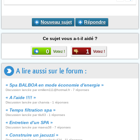
Nouveau sujet
Répondre
Ce sujet vous a-t-il aidé ?
0
1
Votez !
Votez !
A lire aussi sur le forum :
«
Spa BALBOA en mode économie d'energie
»
Discussion lancée par emiliem111@hotmail.fr - 7 réponses
«
A l'aide !!!!
»
Discussion lancée par chanvia - 1 réponses
«
Temps filtration spa
»
Discussion lancée par tilu63 - 1 réponses
«
Entretien d'un SPA
»
Discussion lancée par maeva38 - 7 réponses
«
Construire un jacuzzi
»
Discussion lancée par alexandredu424 - 11 réponses