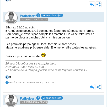
Patbebert
Auteur du sujet
Le 29/10/2008 à 08h15
Bilan au 28/10 au soir:
5 rangées de posées. Cà commence à prendre sérieusement forme.
Seul souci, je n'avais pas compté les marches. On va se retrouver en
panne de blocs à bancher. Voilà la mission du jour.
Les premiers parpaings du local technique sont posés.
Madame est d'une précieuse aide. Elle me ferraille toutes les rangées.
Suite au prochain épisode.
20 sept 08: début des travaux piscine...
Novembre 2009: mise en eau...
« L'homme de la Pampa, parfois rude reste toujours courtois ! »
0
Edité 1 fois, la dernière fois il y a +56 ans.
Patbebert
Auteur du sujet
Le 06/11/2008 à 22h59