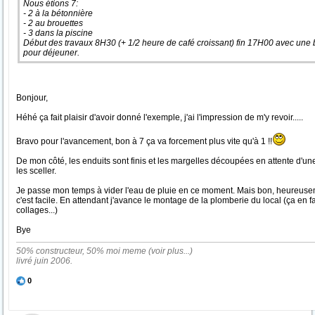
Nous étions 7:
- 2 à la bétonnière
- 2 au brouettes
- 3 dans la piscine
Début des travaux 8H30 (+ 1/2 heure de café croissant) fin 17H00 avec un
pour déjeuner.
Bonjour,
Héhé ça fait plaisir d'avoir donné l'exemple, j'ai l'impression de m'y revoir.....
Bravo pour l'avancement, bon à 7 ça va forcement plus vite qu'à 1 !!
De mon côté, les enduits sont finis et les margelles découpées en attente d'u
les sceller.
Je passe mon temps à vider l'eau de pluie en ce moment. Mais bon, heureuse
c'est facile. En attendant j'avance le montage de la plomberie du local (ça en f
collages...)
Bye
50% constructeur, 50% moi meme (voir plus...)
livré juin 2006.
0