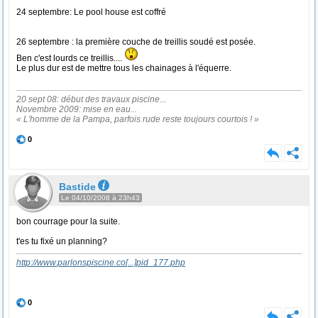
24 septembre: Le pool house est coffré
26 septembre : la première couche de treillis soudé est posée.
Ben c'est lourds ce treillis....
Le plus dur est de mettre tous les chainages à l'équerre.
20 sept 08: début des travaux piscine...
Novembre 2009: mise en eau...
« L'homme de la Pampa, parfois rude reste toujours courtois ! »
0
Bastide
Le 04/10/2008 à 23h43
bon courrage pour la suite.
t'es tu fixé un planning?
http://www.parlonspiscine.co
[...]
pid_177.php
0