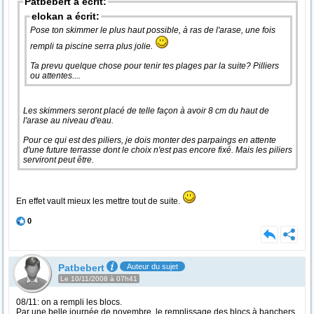
Patbebert a écrit:
elokan a écrit:
Pose ton skimmer le plus haut possible, à ras de l'arase, une fois
rempli ta piscine serra plus jolie.
Ta prevu quelque chose pour tenir tes plages par la suite? Pilliers
ou attentes....
Les skimmers seront placé de telle façon à avoir 8 cm du haut de
l'arase au niveau d'eau.
Pour ce qui est des piliers, je dois monter des parpaings en attente
d'une future terrasse dont le choix n'est pas encore fixé. Mais les piliers
serviront peut être.
En effet vault mieux les mettre tout de suite.
0
Patbebert
Auteur du sujet
Le 10/11/2008 à 07h41
08/11: on a rempli les blocs.
Par une belle journée de novembre, le remplissage des blocs à banchers