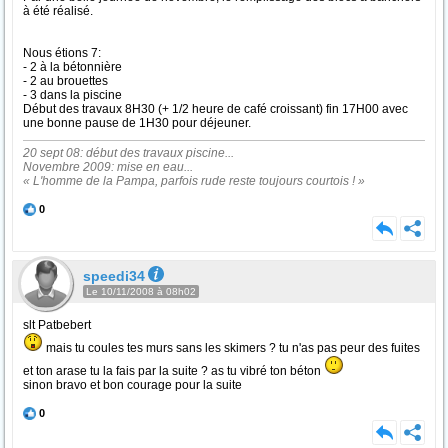
à été réalisé.
Nous étions 7:
- 2 à la bétonnière
- 2 au brouettes
- 3 dans la piscine
Début des travaux 8H30 (+ 1/2 heure de café croissant) fin 17H00 avec
une bonne pause de 1H30 pour déjeuner.
20 sept 08: début des travaux piscine...
Novembre 2009: mise en eau...
« L'homme de la Pampa, parfois rude reste toujours courtois ! »
0
speedi34
Le 10/11/2008 à 08h02
slt Patbebert
mais tu coules tes murs sans les skimers ? tu n'as pas peur des fuites
et ton arase tu la fais par la suite ? as tu vibré ton béton
sinon bravo et bon courage pour la suite
0