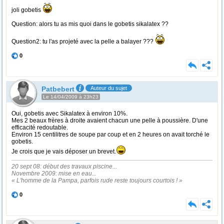
joli gobetis
Question: alors tu as mis quoi dans le gobetis sikalatex ??
Question2: tu l'as projeté avec la pelle a balayer ???
0
Patbebert
Auteur du sujet
Le 14/04/2009 à 23h23
Oui, gobetis avec Sikalatex à environ 10%.
Mes 2 beaux frères à droite avaient chacun une pelle à poussière. D'une
efficacité redoutable.
Environ 15 centilitres de soupe par coup et en 2 heures on avait torché le
gobetis.
Je crois que je vais déposer un brevet.
20 sept 08: début des travaux piscine...
Novembre 2009: mise en eau...
« L'homme de la Pampa, parfois rude reste toujours courtois ! »
0