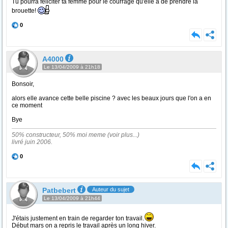
Tu pourra féliciter ta femme pour le courrage qu'elle a de prendre la
brouette!
0
A4000
Le 13/04/2009 à 21h18
Bonsoir,
alors elle avance cette belle piscine ? avec les beaux jours que l'on a en
ce moment
Bye
50% constructeur, 50% moi meme (voir plus...)
livré juin 2006.
0
Patbebert
Auteur du sujet
Le 13/04/2009 à 21h44
J'étais justement en train de regarder ton travail.
Début mars on a repris le travail après un long hiver.