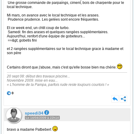
Une grosse commande de parpaings, ciment, bois de charpente pour le
local technique.
Mi mars, on avance avec le local technique et les arases.
Prudence prudence. Les gelées sont encore fréquentes.
Et ce week end, un chtit coup de turbo.
Samedi: fin des arases et quelques rangées supplémentaires.
Aujourd'hui, renfort d'une équipe de gobeteurs...
==&gt; gobetis fini
et 2 rangées supplémentaires sur le local technique grace à madame et
son père
Certains diront que j'abuse, mais c'est qu'elle bosse bien ma chérie.
20 sept 08: début des travaux piscine...
Novembre 2009: mise en eau...
« L'homme de la Pampa, parfois rude reste toujours courtois ! »
0
speedi34
Le 14/04/2009 à 22h14
bravo a madame Patbebert