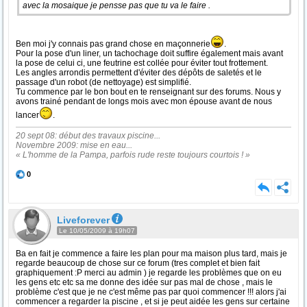
avec la mosaique je pensse pas que tu va le faire .
Ben moi j'y connais pas grand chose en maçonnerie
.
Pour la pose d'un liner, un tachochage doit suffire également mais avant
la pose de celui ci, une feutrine est collée pour éviter tout frottement.
Les angles arrondis permettent d'éviter des dépôts de saletés et le
passage d'un robot (de nettoyage) est simplifié.
Tu commence par le bon bout en te renseignant sur des forums. Nous y
avons trainé pendant de longs mois avec mon épouse avant de nous
lancer
.
20 sept 08: début des travaux piscine...
Novembre 2009: mise en eau...
« L'homme de la Pampa, parfois rude reste toujours courtois ! »
0
Liveforever
Le 10/05/2009 à 19h07
Ba en fait je commence a faire les plan pour ma maison plus tard, mais je
regarde beaucoup de chose sur ce forum (tres complet et bien fait
graphiquement :P merci au admin ) je regarde les problèmes que on eu
les gens etc etc sa me donne des idée sur pas mal de chose , mais le
problème c'est que je ne c'est même pas par quoi commencer !!! alors j'ai
commencer a regarder la piscine , et si je peut aidée les gens sur certaine