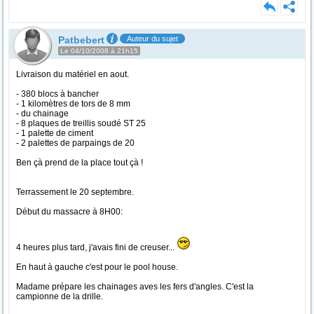
Patbebert
Auteur du sujet
Le 04/10/2008 à 21h15
Livraison du matériel en aout.
- 380 blocs à bancher
- 1 kilomètres de tors de 8 mm
- du chainage
- 8 plaques de treillis soudé ST 25
- 1 palette de ciment
- 2 palettes de parpaings de 20
Ben çà prend de la place tout çà !
Terrassement le 20 septembre.
Début du massacre à 8H00:
4 heures plus tard, j'avais fini de creuser...
En haut à gauche c'est pour le pool house.
Madame prépare les chainages aves les fers d'angles. C'est la
campionne de la drille.