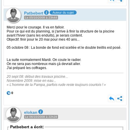
Patbebert
Auteur du sujet
Le 05/10/2008 à 23h44
Merci pour le courage. Il va en falloir.
Pour ce qui est du planning, si j'arrive à finir la structure de la piscine
avant l'hiver (sans les enduits), je serais content.
Objectif: finir pour le 20 mai pour mes 40 ans...
05 octobre 08 : La bonde de fond est scellée et le double treillis est posé.
La suite normalement Mardi. On coule le radier.
On ne sera pas nombreux mais çà devrait aller.
J'ai préparé les coffrages.
20 sept 08: début des travaux piscine...
Novembre 2009: mise en eau...
« L'homme de la Pampa, parfois rude reste toujours courtois ! »
0
elokan
Le 06/10/2008 à 22h28
Patbebert a écrit: