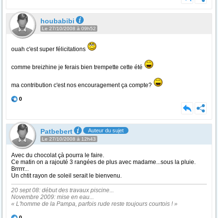
houbabibi
Le 27/10/2008 à 09h52
ouah c'est super félicitations
comme breizhine je ferais bien trempette cette été
ma contribution c'est nos encouragement ça compte?
0
Patbebert
Auteur du sujet
Le 27/10/2008 à 12h43
Avec du chocolat çà pourra le faire.
Ce matin on a rajouté 3 rangées de plus avec madame...sous la pluie.
Brrrrr...
Un chtit rayon de soleil serait le bienvenu.
20 sept 08: début des travaux piscine...
Novembre 2009: mise en eau...
« L'homme de la Pampa, parfois rude reste toujours courtois ! »
0