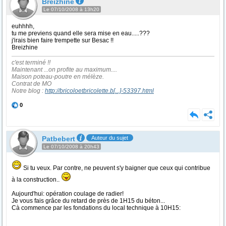
Breizhine
Le 07/10/2008 à 13h20
euhhhh,
tu me previens quand elle sera mise en eau.....???
j'irais bien faire trempette sur Besac !!
Breizhine
c'est terminé !!
Maintenant ...on profite au maximum....
Maison poteau-poutre en mélèze.
Contrat de MO
Notre blog :
http://bricoloetbricolette.b
[...]
-53397.html
0
Patbebert
Auteur du sujet
Le 07/10/2008 à 20h43
Si tu veux. Par contre, ne peuvent s'y baigner que ceux qui contribue
à la construction..
Aujourd'hui: opération coulage de radier!
Je vous fais grâce du retard de près de 1H15 du béton...
Cà commence par les fondations du local technique à 10H15: