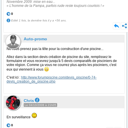
Novembre 2009: mise en eau...
« L'homme de la Pampa, parfois rude reste toujours courtois ! »
0
Edité 1 fois, la dernière fois il y a +56 ans.
Auto-promo
Ne vous prenez pas la tête pour la construction d'une piscine...
Allez dans la section devis création de piscine du site, remplissez le
formulaire et vous recevrez jusqu'à 5 devis comparatifs de pisciniers de
votre région. Comme ça vous ne courrez plus après les pisciniers, c'est
eux qui viennent à vous
C'est ici :
http://www.forumpiscine.com/devis_piscine/0-74-
devis_creation_de_piscine.php
Chris
Le 04/10/2008 à 21h05
En surveillance
0