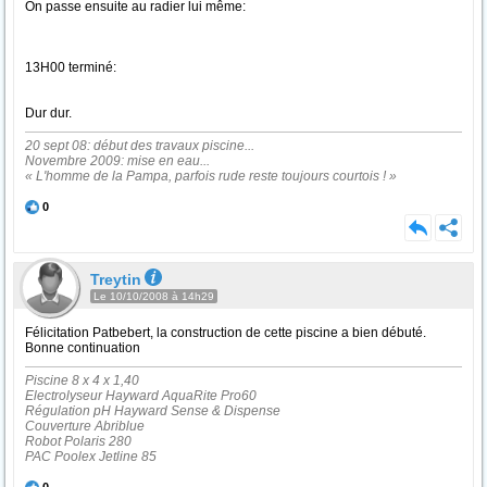
On passe ensuite au radier lui même:
13H00 terminé:
Dur dur.
20 sept 08: début des travaux piscine...
Novembre 2009: mise en eau...
« L'homme de la Pampa, parfois rude reste toujours courtois ! »
0
Treytin
Le 10/10/2008 à 14h29
Félicitation Patbebert, la construction de cette piscine a bien débuté.
Bonne continuation
Piscine 8 x 4 x 1,40
Electrolyseur Hayward AquaRite Pro60
Régulation pH Hayward Sense & Dispense
Couverture Abriblue
Robot Polaris 280
PAC Poolex Jetline 85