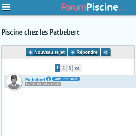
Piscine chez les Patbebert
Nouveau sujet
Répondre
1
2
3
>>
Patbebert
Auteur du sujet
Le 04/10/2008 à 20h55