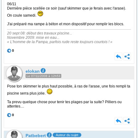
06/11
Dernière pièce scellée ce soir (sauf skimmer que je ferais avec l'arase).
On coule samedi.
J'ai préparé ma rampe à béton et mon dispositif pour remplir les blocs.
20 sept 08: début des travaux piscine...
Novembre 2009: mise en eau...
« L'homme de la Pampa, parfois rude reste toujours courtois ! »
0
elokan
Le 07/11/2008 à 12h53
Pose ton skimmer le plus haut possible, à ras de l'arase, une fois rempli ta
piscine serra plus jolie.
Ta prevu quelque chose pour tenir tes plages par la suite? Pilliers ou
attentes....
0
Patbebert
Auteur du sujet