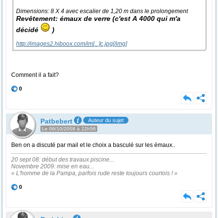
Dimensions: 8 X 4 avec escalier de 1,20 m dans le prolongement
Revêtement: émaux de verre (c'est A 4000 qui m'a
décidé
)
http://images2.hiboox.com/im
[...]
c.jpg[/img]
Comment il a fait?
0
Patbebert
Auteur du sujet
Le 06/10/2008 à 22h56
Ben on a discuté par mail et le choix a basculé sur les émaux..
20 sept 08: début des travaux piscine...
Novembre 2009: mise en eau...
« L'homme de la Pampa, parfois rude reste toujours courtois ! »
0