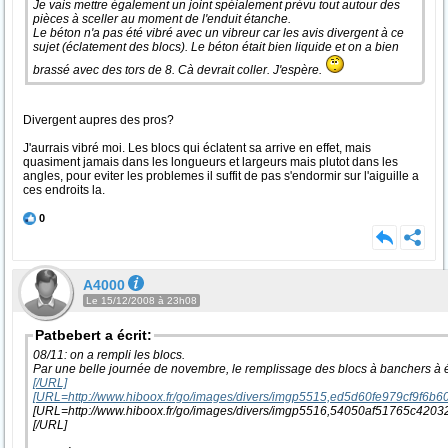
Je vais mettre également un joint spéialement prévu tout autour des
pièces à sceller au moment de l'enduit étanche.
Le béton n'a pas été vibré avec un vibreur car les avis divergent à ce
sujet (éclatement des blocs). Le béton était bien liquide et on a bien
brassé avec des tors de 8. Cà devrait coller. J'espère.
Divergent aupres des pros?
J'aurrais vibré moi. Les blocs qui éclatent sa arrive en effet, mais
quasiment jamais dans les longueurs et largeurs mais plutot dans les
angles, pour eviter les problemes il suffit de pas s'endormir sur l'aiguille a
ces endroits la.
0
A4000
Le 15/12/2008 à 23h08
Patbebert a écrit:
08/11: on a rempli les blocs.
Par une belle journée de novembre, le remplissage des blocs à banchers à é
[/URL]
[URL=http://www.hiboox.fr/go/images/divers/imgp5515,ed5d60fe979cf9f6b6
[URL=http://www.hiboox.fr/go/images/divers/imgp5516,54050af51765c4203
[/URL]