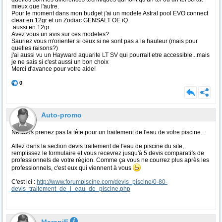
mieux que l'autre.
Pour le moment dans mon budget j'ai un modele Astral pool EVO connect
clear en 12gr et un Zodiac GENSALT OE iQ
aussi en 12gr
Avez vous un avis sur ces modeles?
Sauriez vous m'orienter si ceux si ne sont pas a la hauteur (mais pour
quelles raisons?)
j'ai aussi vu un Hayward aquarite LT SV qui pourrait etre accessible...mais
je ne sais si c'est aussi un bon choix
Merci d'avance pour votre aide!
0
Auto-promo
Ne vous prenez pas la tête pour un traitement de l'eau de votre piscine...
Allez dans la section devis traitement de l'eau de piscine du site,
remplissez le formulaire et vous recevrez jusqu'à 5 devis comparatifs de
professionnels de votre région. Comme ça vous ne courrez plus après les
professionnels, c'est eux qui viennent à vous
C'est ici :
http://www.forumpiscine.com/devis_piscine/0-80-
devis_traitement_de_l_eau_de_piscine.php