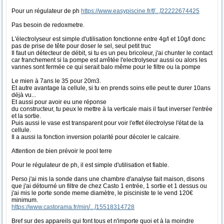
Pour un régulateur de ph
https://www.easypiscine.fr/f
[...]
22222674425
Pas besoin de redoxmetre.
L'électrolyseur est simple d'utilisation fonctionne entre 4g/l et 10g/l donc
pas de prise de tête pour doser le sel, seul petit truc
Il faut un détecteur de débit, si tu es un peu bricoleur, j'ai chunter le contact
car franchement si la pompe est arrêtée l'electrolyseur aussi ou alors les
vannes sont fermée ce qui serait balo même pour le filtre ou la pompe
Le mien à 7ans le 35 pour 20m3.
Et autre avantage la cellule, si tu en prends soins elle peut te durer 10ans
déjà vu...
Et aussi pour avoir eu une réponse
du constructeur, tu peux le mettre à la verticale mais il faut inverser l'entrée
et la sortie.
Puis aussi le vase est transparent pour voir l'effet électrolyse l'état de la
cellule.
Il a aussi la fonction inversion polarité pour décoler le calcaire.
Attention de bien prévoir le pool terre
Pour le régulateur de ph, il est simple d'utilisation et fiable.
Perso j'ai mis la sonde dans une chambre d'analyse fait maison, disons
que j'ai détourné un filtre de chez Casto 1 entrée, 1 sortie et 1 dessus ou
j'ai mis le porte sonde meme diamètre, le pisciniste te le vend 120€
minimum.
https://www.castorama.fr/min
[...]
15518314728
Bref sur des appareils qui font tous et n'importe quoi et à la moindre