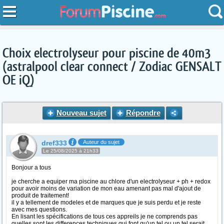
Choix electrolyseur pour piscine de 40m3
(astralpool clear connect / Zodiac GENSALT
OE iQ)
Nouveau sujet
Répondre
dref333
Auteur du sujet
Le 25/08/2025 à 21h33
Bonjour a tous
je cherche a equiper ma piscine au chlore d'un electrolyseur + ph + redox
pour avoir moins de variation de mon eau amenant pas mal d'ajout de
produit de traitement!
il y a tellement de modeles et de marques que je suis perdu et je reste
avec mes questions.
En lisant les spécifications de tous ces appreils je ne comprends pas
quelles sont les differences techniques qui font qu'un tel ou un tel serait