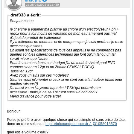
MarcpiE
Le 28/08/2025 à 18h39
dref333 a écrit:
Bonjour a tous
je cherche a equiper ma piscine au chlore d'un electrolyseur + ph +
redox pour avoir moins de variation de mon eau amenant pas mal
d'ajout de produit de traitement!
il y a tellement de modeles et de marques que je suis perdu et je reste
avec mes questions.
En lisant les spécifications de tous ces appreils je ne comprends pas
quelles sont les differences techniques qui font qu'un tel ou un tel
serait mieux que l'autre.
Pour le moment dans mon budget j'ai un modele Astral pool EVO
connect clear en 12gr et un Zodiac GENSALT OE iQ
aussi en 12gr
Avez vous un avis sur ces modeles?
Sauriez vous m'orienter si ceux si ne sont pas a la hauteur (mais pour
quelles raisons?)
j'ai aussi vu un Hayward aquarite LT SV qui pourrait etre
accessible...mais je ne sais si c'est aussi un bon choix
Merci d'avance pour votre aide!
Bonjour
Perso je préfère avoir quelque chose qui soit simple et sans prise de tête,
donc un clear sel astral
https://bricoandpool.com/fr-
[...]
31058018570
quel est le volume d'eau?