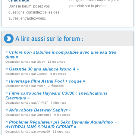
chauffage"
Les guides vous aident à y voir
plus clair sur la piscine.
Dans le forum, posez vos
questions, consultez celles des
autres, entraidez-vous.
A lire aussi sur le forum :
«
Chlore non stabilisé incompatible avec une eau très
dure
»
Discussion lancée par Gibey - 12 réponses
«
Garantie 30 ans alliance krono 4
»
Discussion lancée par Clemish - 5 réponses
«
Hivernage filtre Astral Pool + coque
»
Discussion lancée par moi67 - 3 réponses
«
Filtre cartouche Hayward C3030 : spécifications
Electrique
»
Discussion lancée par APi@37 - 7 réponses
«
Avis robots Bestway Saphyr
»
Discussion lancée par Gumeur68 - 0 réponses
«
Problème Régulateur pH Seko Dynamik AquaPrimo »
d'HYDRALIANS SOMAIR GERVAT
»
Discussion lancée par sweety69 - 12 réponses