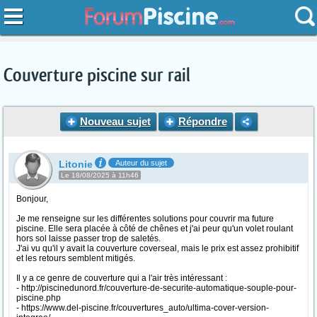
Couverture piscine sur rail
Nouveau sujet
Répondre
Litonie
Auteur du sujet
Le 18/08/2025 à 11h46
Bonjour,
Je me renseigne sur les différentes solutions pour couvrir ma future
piscine. Elle sera placée à côté de chênes et j'ai peur qu'un volet roulant
hors sol laisse passer trop de saletés.
J'ai vu qu'il y avait la couverture coverseal, mais le prix est assez prohibitif
et les retours semblent mitigés.
Il y a ce genre de couverture qui a l'air très intéressant :
- http://piscinedunord.fr/couverture-de-securite-automatique-souple-pour-
piscine.php
- https://www.del-piscine.fr/couvertures_auto/ultima-cover-version-