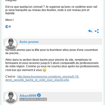
integree/
Est-ce que quelqu'un connait ? Je suppose qu'avec ce système avec rail
je serai tranquille au niveau des feuilles, reste à voir niveau prix et
fiabilité.
Merci !
0
Auto-promo
Ne vous prenez pas la tête pour la fourniture et/ou pose d'une couverture
de piscine...
Allez dans la section devis bache pour piscine du site, remplissez le
formulaire et vous recevrez jusqu'à 5 devis comparatifs de professionnels
de votre région. Comme ça vous ne courrez plus après les professionnels,
c'est eux qui viennent à vous
C'est ici :
http://www.forumpiscine.com/devis_piscine/0-78-
devis_securite_bache_et_volet_pour_piscine.php
Alban8999
Le 18/02/2026 à 16h46