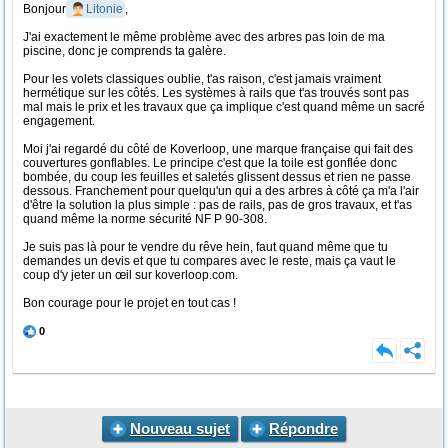
Bonjour
Litonie
,
J'ai exactement le même problème avec des arbres pas loin de ma
piscine, donc je comprends ta galère.
Pour les volets classiques oublie, t'as raison, c'est jamais vraiment
hermétique sur les côtés. Les systèmes à rails que t'as trouvés sont pas
mal mais le prix et les travaux que ça implique c'est quand même un sacré
engagement.
Moi j'ai regardé du côté de Koverloop, une marque française qui fait des
couvertures gonflables. Le principe c'est que la toile est gonflée donc
bombée, du coup les feuilles et saletés glissent dessus et rien ne passe
dessous. Franchement pour quelqu'un qui a des arbres à côté ça m'a l'air
d'être la solution la plus simple : pas de rails, pas de gros travaux, et t'as
quand même la norme sécurité NF P 90-308.
Je suis pas là pour te vendre du rêve hein, faut quand même que tu
demandes un devis et que tu compares avec le reste, mais ça vaut le
coup d'y jeter un œil sur koverloop.com.
Bon courage pour le projet en tout cas !
0
Nouveau sujet
Répondre