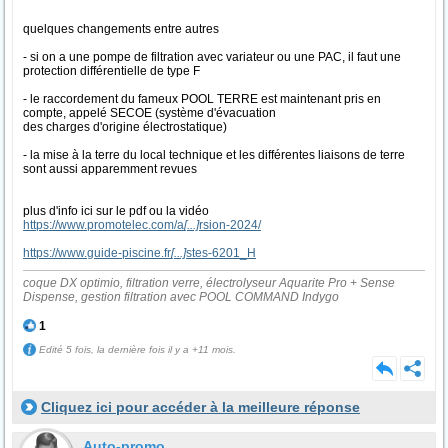
quelques changements entre autres
- si on a une pompe de filtration avec variateur ou une PAC, il faut une
protection différentielle de type F
- le raccordement du fameux POOL TERRE est maintenant pris en
compte, appelé SECOE (système d'évacuation
des charges d'origine électrostatique)
- la mise à la terre du local technique et les différentes liaisons de terre
sont aussi apparemment revues
plus d'info ici sur le pdf ou la vidéo
https://www.promotelec.com/a
[...]
rsion-2024/
https://www.guide-piscine.fr
[...]
stes-6201_H
coque DX optimio, filtration verre, électrolyseur Aquarite Pro + Sense
Dispense, gestion filtration avec POOL COMMAND Indygo
1
Edité 5 fois, la dernière fois il y a +11 mois.
Cliquez ici pour accéder à la meilleure réponse
Auto-promo