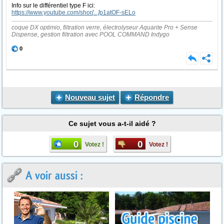
Info sur le différentiel type F ici:
https://www.youtube.com/shor
[...]
p1atOF-sELo
coque DX optimio, filtration verre, électrolyseur Aquarite Pro + Sense
Dispense, gestion filtration avec POOL COMMAND Indygo
0
Nouveau sujet
Répondre
Ce sujet vous a-t-il aidé ?
0
0
Votez !
Votez !
A voir aussi :