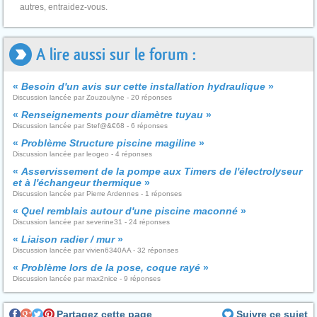
autres, entraidez-vous.
A lire aussi sur le forum :
«
Besoin d'un avis sur cette installation hydraulique
»
Discussion lancée par Zouzoulyne - 20 réponses
«
Renseignements pour diamètre tuyau
»
Discussion lancée par Stef@&€68 - 6 réponses
«
Problème Structure piscine magiline
»
Discussion lancée par leogeo - 4 réponses
«
Asservissement de la pompe aux Timers de l'électrolyseur
et à l'échangeur thermique
»
Discussion lancée par Pierre Ardennes - 1 réponses
«
Quel remblais autour d'une piscine maconné
»
Discussion lancée par severine31 - 24 réponses
«
Liaison radier / mur
»
Discussion lancée par vivien6340AA - 32 réponses
«
Problème lors de la pose, coque rayé
»
Discussion lancée par max2nice - 9 réponses
Partagez cette page
Suivre ce sujet