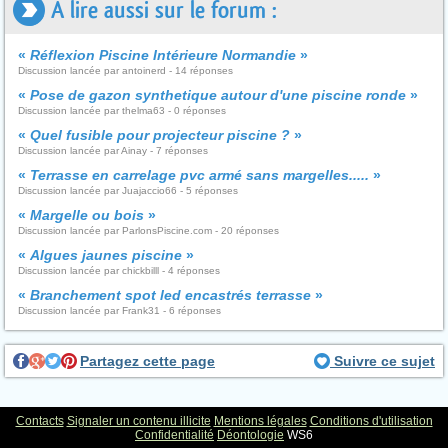
A lire aussi sur le forum :
«
Réflexion Piscine Intérieure Normandie
»
Discussion lancée par antoinerd - 14 réponses
«
Pose de gazon synthetique autour d'une piscine ronde
»
Discussion lancée par thelma63 - 0 réponses
«
Quel fusible pour projecteur piscine ?
»
Discussion lancée par Ainay - 7 réponses
«
Terrasse en carrelage pvc armé sans margelles.....
»
Discussion lancée par Juajaccio66 - 5 réponses
«
Margelle ou bois
»
Discussion lancée par ParlonsPiscine.com - 20 réponses
«
Algues jaunes piscine
»
Discussion lancée par chickbilll - 4 réponses
«
Branchement spot led encastrés terrasse
»
Discussion lancée par Frank31 - 6 réponses
Partagez cette page
Suivre ce sujet
Contacts
Signaler un contenu illicite
Mentions légales
Conditions d'utilisation
Confidentialité
Déontologie
WS6