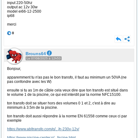
input 220-50hz
output ac 12v 30w
model ei66-12-2500
ip68
merci
0
Brouns64
Le 07/08/2025 à 12h53
Bonjour,
apparemment tu n'as pas le bon transfo, il faut au minimum un 50VA (ne
pas confondre avec les W)
ensuite si tu as 1m de câble cela veux dire que ton transfo est situé dans
le volume 1 de la piscine, ce qui est interdit par la norme NFC15100.
ton transfo doit se situer hors des volumes 0 1 et 2, c'est à dire au
minimum à 3.5m de la piscine.
ton transfo doit aussi répondre à la norme EN 61558 comme ceux ci par
exemple
https://www.abltransfo.com/p
[...]
n-230v-12v/
https://www.piscine-center.n
[...]
iscine.html