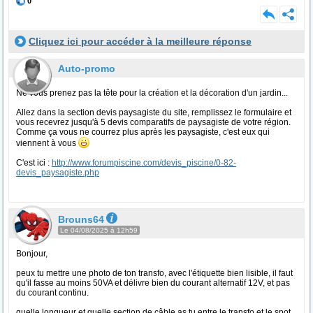
0
Cliquez ici pour accéder à la meilleure réponse
Auto-promo
Ne vous prenez pas la tête pour la création et la décoration d'un jardin...
Allez dans la section devis paysagiste du site, remplissez le formulaire et
vous recevrez jusqu'à 5 devis comparatifs de paysagiste de votre région.
Comme ça vous ne courrez plus après les paysagiste, c'est eux qui
viennent à vous
C'est ici :
http://www.forumpiscine.com/devis_piscine/0-82-
devis_paysagiste.php
Brouns64
Le 04/08/2025 à 12h59
Bonjour,
peux tu mettre une photo de ton transfo, avec l'étiquette bien lisible, il faut
qu'il fasse au moins 50VA et délivre bien du courant alternatif 12V, et pas
du courant continu.
quelle longueur et quelle section de câble as tu entre le transfo et le spot