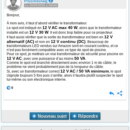
PiscineDiag
Le 20/05/2026 à 20h00
Bonjour,
À mon avis, il faut d’abord vérifier le transformateur.
12 V AC max 40 W
Le spot est indiqué en
, alors que le transformateur
12 V 30 W
installé est un
. Il est donc trop faible pour ce projecteur.
12 V
Il faut aussi vérifier que la sortie du transformateur est bien en
alternatif (AC)
12 V continu (DC)
et non en
. Beaucoup de
transformateurs LED vendus sur Amazon sont en courant continu, et ce
n’est pas forcément compatible avec ce type de spot de piscine.
Pour ce spot, je mettrais un vrai transformateur de sécurité pour piscine en
12 V AC
50 VA
, avec une puissance d’au moins
.
Comme le spot est branché directement avec environ 1 m de câble, le
problème ne vient probablement pas de la longueur du câble.
12 V AC / 50 VA minimum
Si, avec un transformateur correct
, le spot
clignote toujours 5 fois puis s’arrête, alors il faudra plutôt suspecter le spot
lui-même ou son électronique interne.
0
Nouveau sujet
Répondre