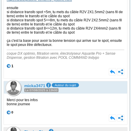
ensuite
si distance transfo spot <5m, tu mets du câble R2V 2X1.5mm2 (sans fil de
terre) entre le transfo et le câble du spot
si distance transfo spot 5<>8m, tu mets du câble R2V 2X2.5mm2 (sans fil
de terre) entre le transfo et le câble du spot
si distance transfo spot 8<>12m, tu mets du câble R2V 2X4mm2 (sans fil
de terre) entre le transfo et le câble du spot
ça c'est la base pour avoir la bonne tension qui arrive sur le spot, ensuite
le spot peux être défectueux.
coque DX optimio, filtration verre, électrolyseur Aquarite Pro + Sense
Dispense, gestion filtration avec POOL COMMAND Indygo
1
micka3471
Auteur du sujet
Le 07/08/2025 à 13h00
Merci pour tes infos
bonne journee
0