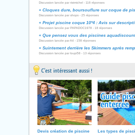
Discussion lancée par ristmichel - 116 réponses
«
Cloques dure, boursouflure sur coque de pi
Discussion lancée par shops - 25 réponses
«
Projet piscine coque 10*4 : Avis sur descripti
Discussion lancée par PAPADOC1978 - 18 réponses
«
Que pensez vous des piscines aquadiscoun
Discussion lancée par A4 - 158 réponses
«
Suintement derrière les Skimmers après rem
Discussion lancée par loupi58 - 13 réponses
C'est intéressant aussi !
Devis création de piscine
Les types de pisc