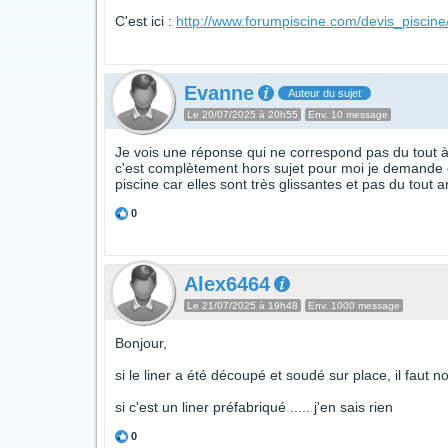
C'est ici :
http://www.forumpiscine.com/devis_piscine
Evanne
Auteur du sujet
Le 20/07/2025 à 20h55
Env. 10 message
Je vois une réponse qui ne correspond pas du tout à 
c'est complètement hors sujet pour moi je demande
piscine car elles sont très glissantes et pas du tout 
0
Alex6464
Le 21/07/2025 à 19h48
Env. 1000 message
Bonjour,
si le liner a été découpé et soudé sur place, il fau
si c'est un liner préfabriqué ..... j'en sais rien
0