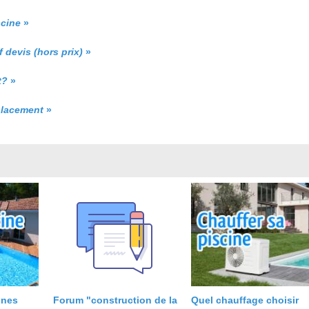
scine
»
f devis (hors prix)
»
t?
»
placement
»
ines
Forum "construction de la
Quel chauffage choisir