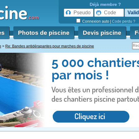
cine
Déjà membre ?
.com
Connexion auto
|
Code perdu ?
es
Photos de piscine
Devis piscine
F
e
Re: Bandes antidérapantes pour marches de piscine