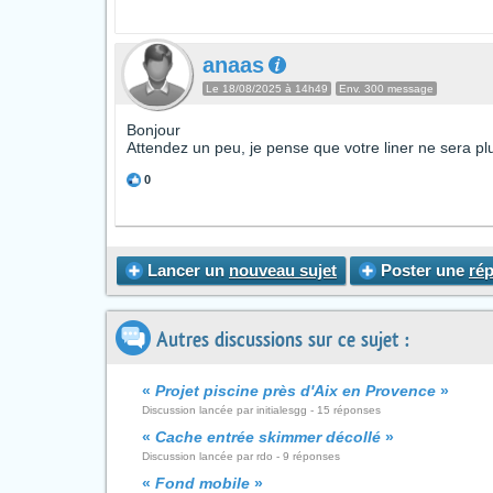
anaas
Le 18/08/2025 à 14h49
Env. 300 message
Bonjour
Attendez un peu, je pense que votre liner ne sera pl
0
Lancer un
nouveau sujet
Poster une
ré
Autres discussions sur ce sujet :
«
Projet piscine près d'Aix en Provence
»
Discussion lancée par initialesgg - 15 réponses
«
Cache entrée skimmer décollé
»
Discussion lancée par rdo - 9 réponses
«
Fond mobile
»