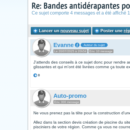
Re: Bandes antidérapantes po
Ce sujet comporte 4 messages et a été affiché 1
Lancer un
nouveau sujet
Poster une
ré
Evanne
Auteur du sujet
Le 20/07/2025 à 20h54
Env. 10 message
J'attends des conseils à ce sujet donc pour rendre a
glissantes et qui m'ont été livrées comme ça toute e
0
Auto-promo
Env. 300 message
Ne vous prenez pas la tête pour la construction d'une
Allez dans la section devis création de piscine du si
pisciniers de votre région. Comme ça vous ne courrez