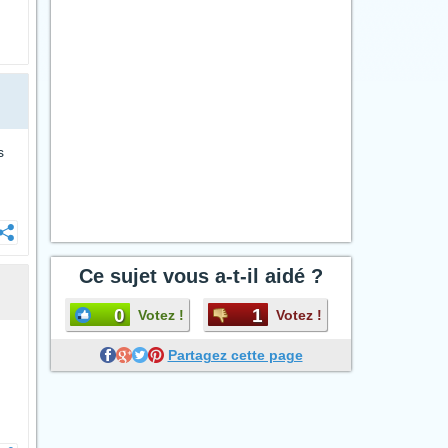
s
Ce sujet vous a-t-il aidé ?
0
1
Votez !
Votez !
Partagez cette page