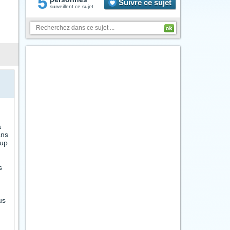
5
Suivre ce sujet
surveillent ce sujet
a
ans
oup
s
us