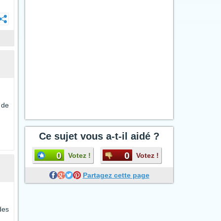
 de
Ce sujet vous a-t-il aidé ?
0
0
Votez !
Votez !
Partagez cette page
des