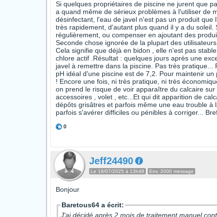
Si quelques propriétaires de piscine ne jurent que par
a quand même de sérieux problèmes à l'utiliser de man
désinfectant, l'eau de javel n'est pas un produit que 
très rapidement, d'autant plus quand il y a du soleil. S
régulièrement, ou compenser en ajoutant des produits 
Seconde chose ignorée de la plupart des utilisateurs
Cela signifie que déjà en bidon , elle n'est pas stabl
chlore actif .Résultat : quelques jours après une excell
javel à remettre dans la piscine. Pas très pratique... 
pH idéal d'une piscine est de 7,2. Pour maintenir un 
! Encore une fois, ni très pratique, ni très économique
on prend le risque de voir apparaître du calcaire sur
accessoires , volet , etc...Et qui dit apparition de c
dépôts grisâtres et parfois même une eau trouble à
parfois s'avérer difficiles ou pénibles à corriger... Bre
0
Jeff24490
Le 18/07/2025 à 13h48
Env. 2000 message
Bonjour
Baretous64 a écrit:
J'ai décidé après 2 mois de traitement manuel cont