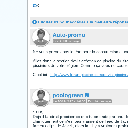
0
Cliquez ici pour accéder à la meilleure répons
Auto-promo
Env. 2000 message
Ne vous prenez pas la tête pour la construction d'une
Allez dans la section devis création de piscine du si
pisciniers de votre région. Comme ça vous ne courrez
C'est ici :
http://www.forumpiscine.com/devis_piscine
poologreen
Le 18/07/2025 à 10h36
Env. 10 message
Salut,
Déjà il faudrait préciser ce que tu entends par eau de J
chimiquement ce n'est pas vraiment de l'eau de Javel .
fameux clips de Javel , alors là , il y a vraiment prob