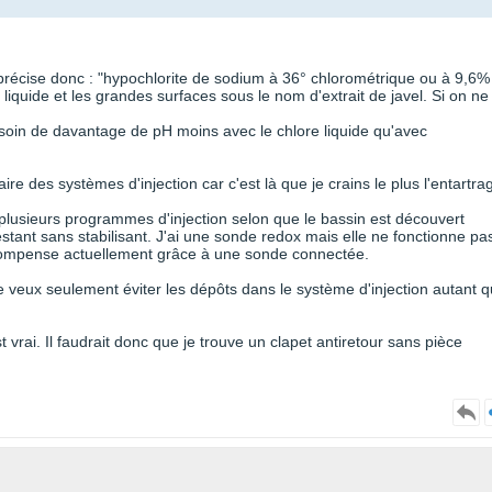
e précise donc : "hypochlorite de sodium à 36° chlorométrique ou à 9,6% 
liquide et les grandes surfaces sous le nom d'extrait de javel. Si on ne
soin de davantage de pH moins avec le chlore liquide qu'avec
 des systèmes d'injection car c'est là que je crains le plus l'entartra
usieurs programmes d'injection selon que le bassin est découvert
tant sans stabilisant. J'ai une sonde redox mais elle ne fonctionne pa
 compense actuellement grâce à une sonde connectée.
 Je veux seulement éviter les dépôts dans le système d'injection autant 
t vrai. Il faudrait donc que je trouve un clapet antiretour sans pièce