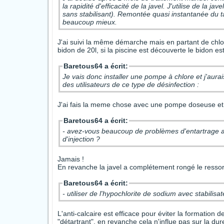
la rapidité d'efficacité de la javel. J'utilise de la 
sans stabilisant). Remontée quasi instantanée du t
beaucoup mieux.
J'ai suivi la même démarche mais en partant de chlore
bidon de 20l, si la piscine est découverte le bidon es
Baretous64 a écrit:
Je vais donc installer une pompe à chlore et j'aura
des utilisateurs de ce type de désinfection :
J'ai fais la meme chose avec une pompe doseuse et
Baretous64 a écrit:
- avez-vous beaucoup de problèmes d'entartrage au
d'injection ?
Jamais !
En revanche la javel a complétement rongé le ressort
Baretous64 a écrit:
- utiliser de l'hypochlorite de sodium avec stabilisa
L'anti-calcaire est efficace pour éviter la formatio
"détartrant", en revanche cela n'influe pas sur la dur