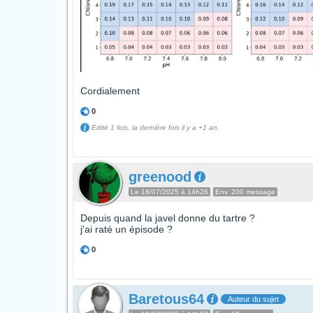
Cordialement
0
Edité 1 fois, la dernière fois il y a +1 an.
greenood
Le 18/07/2025 à 14h26
Env. 200 message
Depuis quand la javel donne du tartre ?
j'ai raté un épisode ?
0
Baretous64
Auteur du sujet