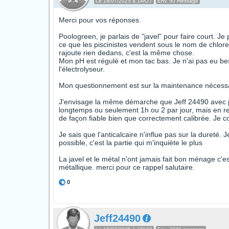
Le 18/07/2025 à 14h27
Env. 50 message
Merci pour vos réponses.
Poologreen, je parlais de "javel" pour faire court. J
ce que les piscinistes vendent sous le nom de chlore 
rajoute rien dedans, c'est la même chose.
Mon pH est régulé et mon tac bas. Je n'ai pas eu be
l'électrolyseur.
Mon questionnement est sur la maintenance nécessaire
J'envisage la même démarche que Jeff 24490 avec pl
longtemps ou seulement 1h ou 2 par jour, mais en res
de façon fiable bien que correctement calibrée. Je
Je sais que l'anticalcaire n'influe pas sur la dureté.
possible, c'est la partie qui m'inquiète le plus
La javel et le métal n'ont jamais fait bon ménage c'es
métallique. merci pour ce rappel salutaire.
0
Jeff24490