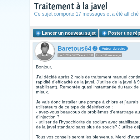
Traitement à la javel
Ce sujet comporte 17 messages et a été affiché 
Lancer un
nouveau sujet
Poster une
ré
Baretous64
Auteur du sujet
Le 17/07/2025 à 23h58
Env. 50 message
Bonjour,
J'ai décidé après 2 mois de traitement manuel contin
rapidité d'efficacité de la javel. J'utilise de la jave
stabilisant). Remontée quasi instantanée du taux de
mieux.
Je vais donc installer une pompe à chlore et j'aurai
utilisateurs de ce type de désinfection :
- avez-vous beaucoup de problèmes d'entartrage au p
d'injection ?
- utiliser de l'hypochlorite de sodium avec stabilisate
de la javel standard sans plus de soucis? J'utilise 
Tous vos conseils seront les bienvenus. Merci d'ava