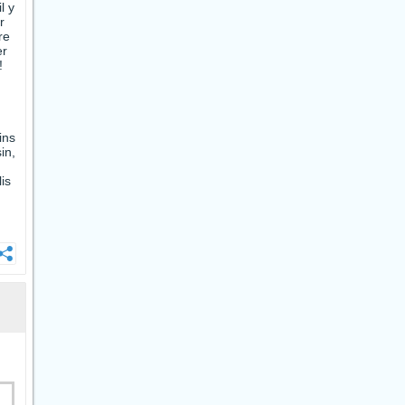
l y
r
re
er
!
.
ins
in,
is