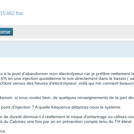
15.662 fois
ponse
u à la javel d'abandonner mon électrolyseur car je préfère nettement l
l à 9,6% en une injection quotidienne le soir directement dans le bassin ( s
 chlore versus des heures d'électrolyseur, voilà qui me convient beauc
s besoin, si vous voulez bien, de quelques renseignements de la part de
oint d'injection ? A quelle fréquence détartrez-vous le système
ur de dureté diminue-t-il réellement le risque d'entartrage ou utilisez-vo
déjà du Calcinex une fois par an en prévention compte tenu du TH élevé.
nce.