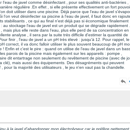
 l'eau de javel comme désinfectant , pour ses qualités anti-bactéries , i
ière régulière .En effet , si elle présente effectivement un fort pouvoi
l'on doit utiliser dans une piscine. Déjà parce que l'eau de javel s'évapo
i l'on veut désinfecter sa piscine à l'eau de javel, il faut donc en rajout
stabilisants , ce qui au final n'est déjà pas si économique finalement 
 : au stockage l'eau de javel est un produit qui se dégrade rapidement 
e , mais plus elle reste dans l'eau, plus elle perd de sa concentration en
ente analyse , il sera par la suite très difficile d'estimer la quantité de
Pour finir , l'eau de javel a un pH très élevé : jusqu'à 12. Pour rappel, le
pH correct, il va donc falloir utiliser le plus souvent beaucoup de pH mo
 ! Enfin et c'est le pire : quand on utilise de l'eau de javel dans un bass
 les parois de la piscine mais également sur les appareils : pompe ,
alcaire dit entartrage non seulement du revêtement de piscine (avec de jol
 la clé), mais aussi des équipements. Des désagréments qui peuvent
f , pour la majorité des utilisateurs , le jeu n'en vaut pas la chandelle.
inu à la javel d'abandonner mon électrolyseur car je préfère nettement