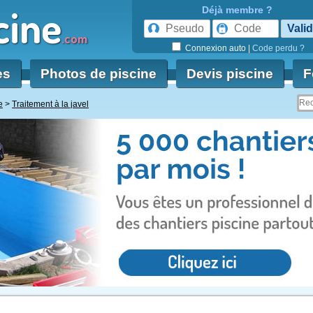
cine
Déjà membre ?
.com
Connexion auto
|
Code perdu ?
es
Photos de piscine
Devis piscine
F
e
Traitement à la javel